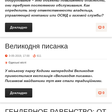
оборудование − это объекты повышенной опасности,
они требуют постоянного обслуживания. Как
определить зону ответственности владельца,
управляющей компании или ОСМД и газовой службы?
Докладно
0
Великодня писанка
3-05-2019, 17:00
611
Одеськi вiстi
У міському парку Кодими напередодні Великодня
примостилася експозиція «Великодня писанка».
Писанкові майданчики тут вже стали традиційними.
Докладно
0
ГЕНДЕРНОЕ РАВЕНСТВО: ОТ