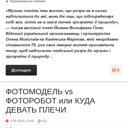
Чорноморські новини
«Музика стоїть так високо, що розум не в силах
наблизитися до неї, вона діє так, що підпорядковує
собі все, ніхто не в змозі точно зрозуміти її природу»,
— писав великий поет Йоганн Вольфганг Ґете.
Відомий український музикознавець і культуролог
Олена Миколаїв-на Камінська-Маркова, якій нещодавно
сповнилося 75, усе своє творче життя присвятила
тому, щоб наблизити людський розум до музики і
зрозуміти її природу…
Докладно
0
ФОТОМОДЕЛЬ vs
ФОТОРОБОТ или КУДА
ДЕВАТЬ ПЛЕЧИ
3-05-2019, 13:00
612