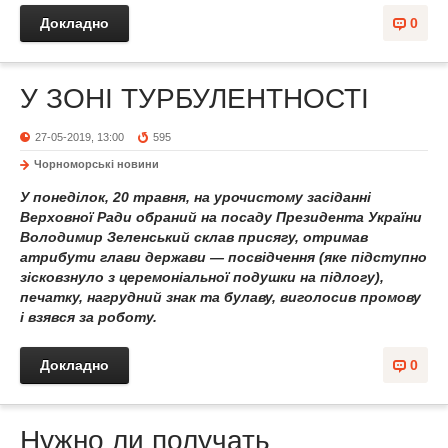
Докладно
0
У ЗОНІ ТУРБУЛЕНТНОСТІ
27-05-2019, 13:00
595
Чорноморські новини
У понеділок, 20 травня, на урочистому засіданні
Верховної Ради обраний на посаду Президента України
Володимир Зеленський склав присягу, отримав
атрибути глави держави — посвідчення (яке підступно
зісковзнуло з церемоніальної подушки на підлогу),
печатку, нагрудний знак та булаву, виголосив промову
і взявся за роботу.
Докладно
0
Нужно ли получать