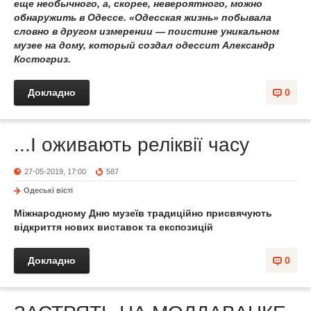
еще необычного, а, скорее, невероятного, можно
обнаружить в Одессе. «Одесская жизнь» побывала
словно в другом измерении — поистине уникальном
музее на дому, который создал одессит Александр
Костогриз.
Докладно
0
...І оживають реліквії часу
27-05-2019, 17:00
587
Одеськi вiстi
Міжнародному Дню музеїв традиційно присвячують
відкриття нових виставок та експозицій
Докладно
0