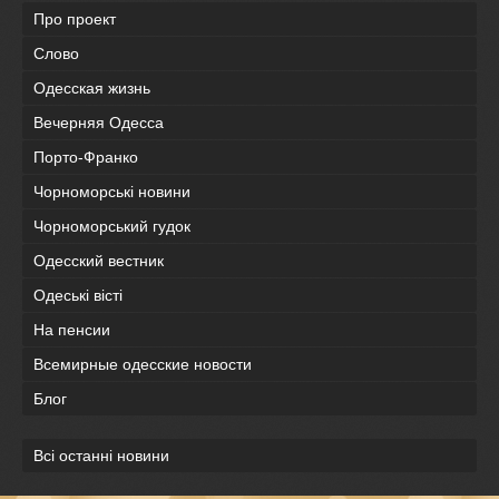
Про проект
Слово
Одесская жизнь
Вечерняя Одесса
Порто-Франко
Чорноморські новини
Чорноморський гудок
Одесский вестник
Одеськi вiстi
На пенсии
Всемирные одесские новости
Блог
Всі останні новини