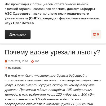
Что происходит с потенциалом стратегически важной
атомной отрасли, согласился пояснить
доцент кафедры
АЭС Одесского национального политехнического
университета (ОНПУ), кандидат физико-математических
наук Олег Зотеев
.
Докладно
0
Почему вдове урезали льготу?
2-02-2021, 15:00
400
На пенсии
Я и мой муж были участниками боевых действий и
пользовались льготами на оплату жилищно-коммунальных
услуг. После смерти супруга скидку на коммуналку мне
урезали. Проживаю в доме площадью 105 квадратных
метров, и мне выделяют лишь 120 кубов газа, 100 кВт
электроэнергии и 3,6 кубометра воды. За это
государство ежемесячно компенсирует 713,65 гривни.