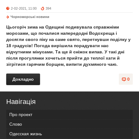
2-02-2021, 11:00
394
Чорноморські новини
Цьогоріч зима на Одещині подивувала справжніми
морозами, що почалися напередодні Водохреща і
досягли свого піку на саме свято, перетнувши поділку у
18 градусів! Погода вирішила порадувати нас
відчутними мінусами. Та ще й сніжок випав. У такі дні
після прогулянки хочеться прийти до теплої хати й
зігрітися гарячим борщем, випити духмяного чаю.
Докладно
0
Навігація
Про проект
Слово
Одесская жизнь