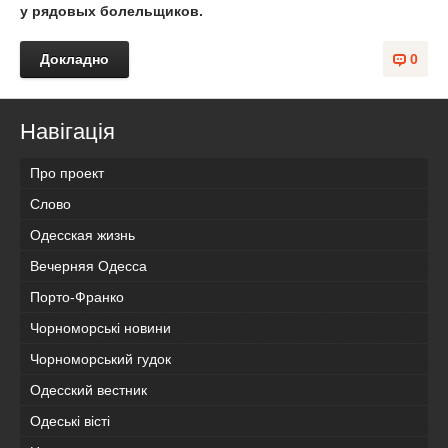
у рядовых болельщиков.
Докладно
0
Навігація
Про проект
Слово
Одесская жизнь
Вечерняя Одесса
Порто-Франко
Чорноморські новини
Чорноморський гудок
Одесский вестник
Одеськi вiстi