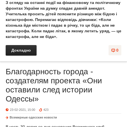
З огляду на останні події на фінансовому та політичному
фронтах України на думку спадає давній анекдот.
Учителька просить дітей пояснити різницю між бідою і
катастрофою. Перемагає відповідь дівчинки: «Коли
кізонька йде містком і падає в річку, то це біда, але не
катастрофа. Коли падає літак, в якому летить уряд, — це
катастрофа, але не біда».
Докладно
0
Благодарность города -
создателям проекта «Они
оставили след истории
Одессы»
23-02-2021, 15:00
423
Всемирные одесские новости
В честь 30-летия со дня основания Всемирного клуб