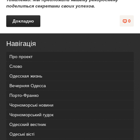
поделиться секретами своих успехов.
Докладно
0
Навігація
Про проект
Слово
Одесская жизнь
Вечерняя Одесса
Порто-Франко
Чорноморські новини
Чорноморський гудок
Одесский вестник
Одеськi вiстi