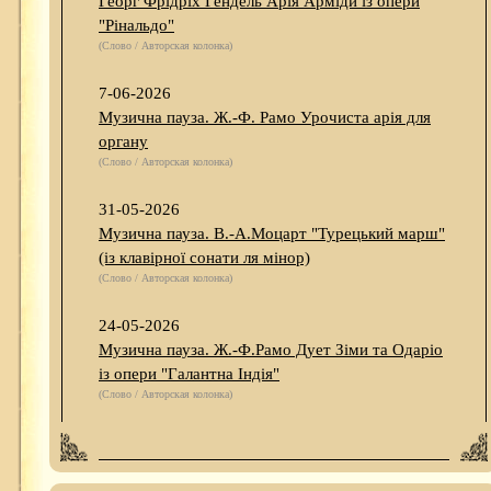
Георг Фрідріх Гендель Арія Арміди із опери
"Рінальдо"
(Слово / Авторская колонка)
7-06-2026
Музична пауза. Ж.-Ф. Рамо Урочиста арія для
органу
(Слово / Авторская колонка)
31-05-2026
Музична пауза. В.-А.Моцарт "Турецький марш"
(із клавірної сонати ля мінор)
(Слово / Авторская колонка)
24-05-2026
Музична пауза. Ж.-Ф.Рамо Дует Зіми та Одаріо
із опери "Галантна Індія"
(Слово / Авторская колонка)