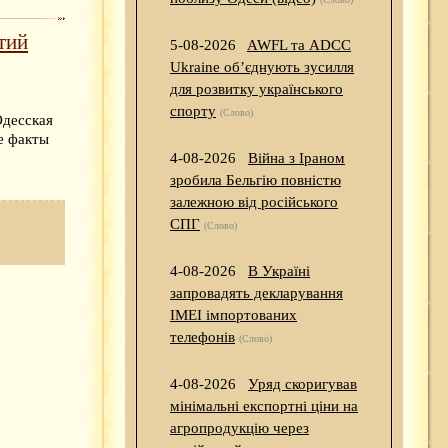
тий
5-08-2026
AWFL та ADCC
Ukraine об’єднують зусилля
для розвитку українського
спорту
(Слово)
Одесская
е факты
4-08-2026
Війна з Іраном
зробила Бельгію повністю
залежною від російського
СПГ
(Слово)
4-08-2026
В Україні
запровадять декларування
IMEI імпортованих
телефонів
(Слово)
4-08-2026
Уряд скоригував
мінімальні експортні ціни на
агропродукцію через