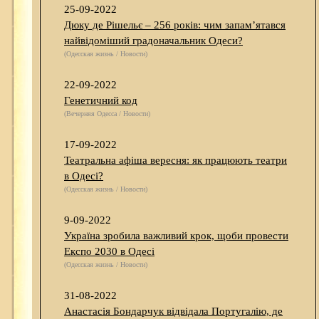
25-09-2022
Дюку де Рішельє – 256 років: чим запам’ятався
найвідоміший градоначальник Одеси?
(Одесская жизнь / Новости)
22-09-2022
Генетичний код
(Вечерняя Одесса / Новости)
17-09-2022
Театральна афіша вересня: як працюють театри
в Одесі?
(Одесская жизнь / Новости)
9-09-2022
Україна зробила важливий крок, щоби провести
Експо 2030 в Одесі
(Одесская жизнь / Новости)
31-08-2022
Анастасія Бондарчук відвідала Португалію, де