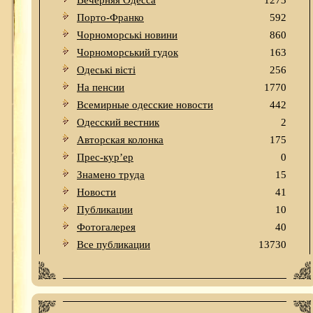
Вечерняя Одесса
1273
Порто-Франко
592
Чорноморські новини
860
Чорноморський гудок
163
Одеськi вiстi
256
На пенсии
1770
Всемирные одесские новости
442
Одесский вестник
2
Авторская колонка
175
Прес-кур’ер
0
Знамено труда
15
Новости
41
Публикации
10
Фотогалерея
40
Все публикации
13730