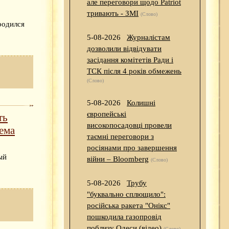
але переговори щодо Patriot
тривають - ЗМІ
(Слово)
родился
5-08-2026
Журналістам
дозволили відвідувати
засідання комітетів Ради і
ТСК після 4 років обмежень
(Слово)
5-08-2026
Колишні
європейські
ть
високопосадовці провели
ема
таємні переговори з
росіянами про завершення
ый
війни – Bloomberg
(Слово)
5-08-2026
Трубу
"буквально сплющило":
російська ракета "Онікс"
пошкодила газопровід
поблизу Одеси (відео)
(Слово)