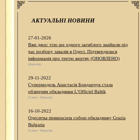
АКТУАЛЬНІ НОВИНИ
27-01-2026
Вже двоє: тіло ще одного загиблого знайшли під
час розбору завалів в Одесі. Підтвердилася
інформація про третю жертву (ОНОВЛЕНО)
(Новости)
29-11-2022
Супермодель Анастасія Бондарчук стала
обличчям обкладинки L’Officiel Baltik
(Слово / Новости)
16-10-2022
Одеситка прикрасила собою обкладинку Grazia
Bulgaria
(Слово / Новости)