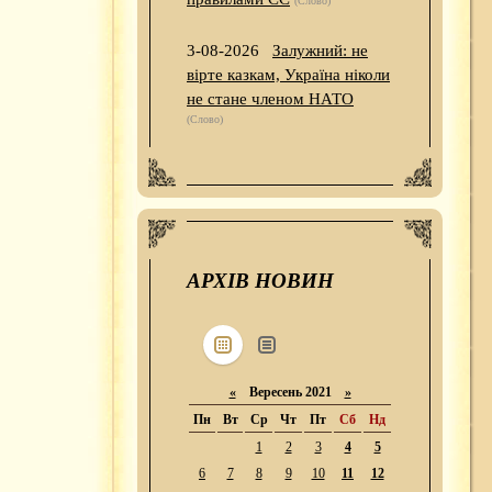
(Слово)
3-08-2026
Залужний: не
вірте казкам, Україна ніколи
не стане членом НАТО
(Слово)
АРХІВ НОВИН
«
Вересень 2021
»
Пн
Вт
Ср
Чт
Пт
Сб
Нд
1
2
3
4
5
6
7
8
9
10
11
12