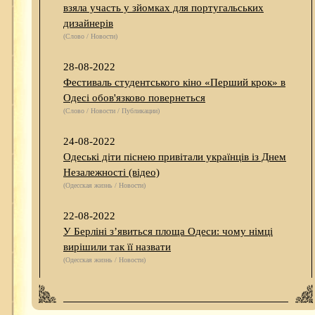
взяла участь у зйомках для португальських
дизайнерів
(Слово / Новости)
28-08-2022
Фестиваль студентського кіно «Перший крок» в
Одесі обов'язково повернеться
(Слово / Новости / Публикации)
24-08-2022
Одеські діти піснею привітали українців із Днем
Незалежності (відео)
(Одесская жизнь / Новости)
22-08-2022
У Берліні з’явиться площа Одеси: чому німці
вирішили так її назвати
(Одесская жизнь / Новости)