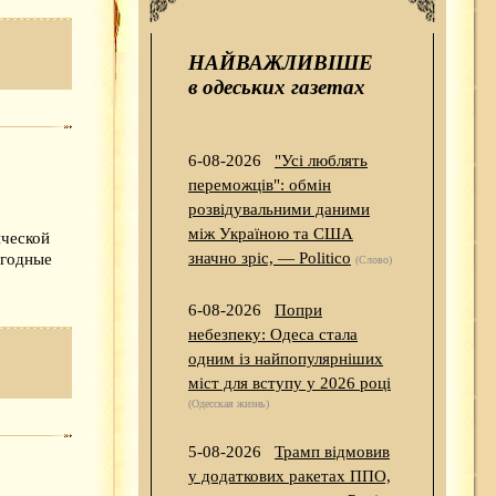
НАЙВАЖЛИВІШЕ
в одеських газетах
6-08-2026
"Усі люблять
переможців": обмін
розвідувальними даними
між Україною та США
ической
значно зріс, — Politico
огодные
(Слово)
6-08-2026
Попри
небезпеку: Одеса стала
одним із найпопулярніших
міст для вступу у 2026 році
(Одесская жизнь)
5-08-2026
Трамп відмовив
у додаткових ракетах ППО,