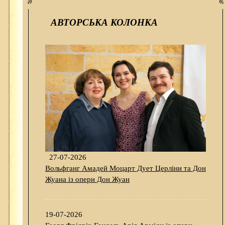
АВТОРСЬКА КОЛОНКА
27-07-2026
Вольфганг Амадей Моцарт Дует Церліни та Дон
Жуана із опери Дон Жуан
19-07-2026