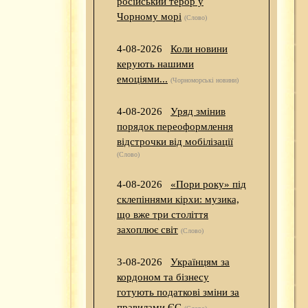
російський терор у
Чорному морі
(Слово)
4-08-2026
Коли новини
керують нашими
емоціями...
(Чорноморські новини)
4-08-2026
Уряд змінив
порядок переоформлення
відстрочки від мобілізації
(Слово)
4-08-2026
«Пори року» під
склепіннями кірхи: музика,
що вже три століття
захоплює світ
(Слово)
3-08-2026
Українцям за
кордоном та бізнесу
готують податкові зміни за
правилами ЄС