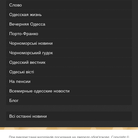
Слово
Одесская жизнь
Вечерняя Одесса
Порто-Франко
Чорноморські новини
Чорноморський гудок
Одесский вестник
Одеськi вiстi
На пенсии
Всемирные одесские новости
Блог
Всі останні новини
При використанні матеріалів посилання на джерело обов'язкове. Copyright ©