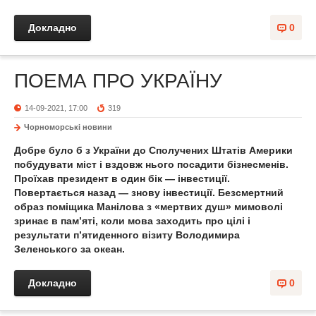
Докладно
0
ПОЕМА ПРО УКРАЇНУ
14-09-2021, 17:00
319
Чорноморські новини
Добре було б з України до Сполучених Штатів Америки
побудувати міст і вздовж нього посадити бізнесменів.
Проїхав президент в один бік — інвестиції.
Повертається назад — знову інвестиції. Безсмертний
образ поміщика Манілова з «мертвих душ» мимоволі
зринає в пам’яті, коли мова заходить про цілі і
результати п’ятиденного візиту Володимира
Зеленського за океан.
Докладно
0