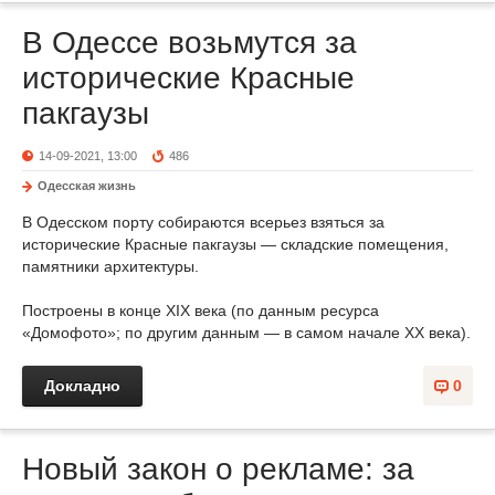
В Одессе возьмутся за
исторические Красные
пакгаузы
14-09-2021, 13:00
486
Одесская жизнь
В Одесском порту собираются всерьез взяться за
исторические Красные пакгаузы — складские помещения,
памятники архитектуры.
Построены в конце ХIХ века (по данным ресурса
«Домофото»; по другим данным — в самом начале ХХ века).
Докладно
0
Новый закон о рекламе: за