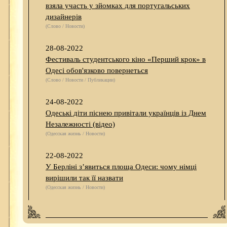
взяла участь у зйомках для португальських
дизайнерів
(Слово / Новости)
28-08-2022
Фестиваль студентського кіно «Перший крок» в
Одесі обов'язково повернеться
(Слово / Новости / Публикации)
24-08-2022
Одеські діти піснею привітали українців із Днем
Незалежності (відео)
(Одесская жизнь / Новости)
22-08-2022
У Берліні з’явиться площа Одеси: чому німці
вирішили так її назвати
(Одесская жизнь / Новости)