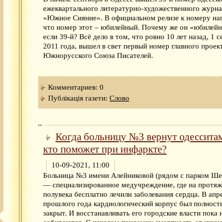
ежеквартального литературно-художественного журна
«Южное Сияние». В официальном релизе к номеру на
что номер этот – юбилейный. Почему же он «юбилей
если 39-й? Всё дело в том, что ровно 10 лет назад, 1 
2011 года, вышел в свет первый номер главного проек
Южнорусского Союза Писателей.
Комментариев: 0
Публікація газети:
Слово
Когда больницу №3 вернут одессита
кто поможет при инфаркте?
10-09-2021, 11:00
Больница №3 имени Алейниковой (рядом с парком Ше
— специализированное медучреждение, где на протя
полувека бесплатно лечили заболевания сердца. В апр
прошлого года кардиологический корпус был полност
закрыт. И восстанавливать его городские власти пока 