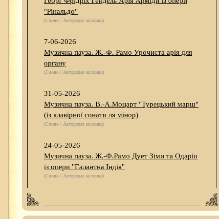
Георг Фрідріх Гендель Арія Арміди із опери
"Рінальдо"
(Слово / Авторская колонка)
7-06-2026
Музична пауза. Ж.-Ф. Рамо Урочиста арія для
органу
(Слово / Авторская колонка)
31-05-2026
Музична пауза. В.-А.Моцарт "Турецький марш"
(із клавірної сонати ля мінор)
(Слово / Авторская колонка)
24-05-2026
Музична пауза. Ж.-Ф.Рамо Дует Зіми та Одаріо
із опери "Галантна Індія"
(Слово / Авторская колонка)