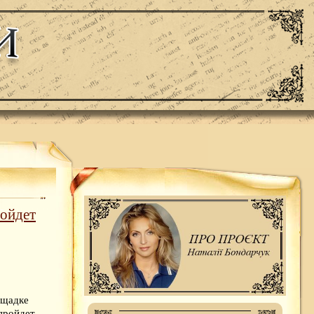
ройдет
ощадке
пройдет