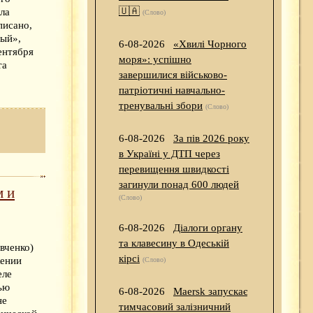
🇺🇦
ла
(Слово)
писано,
ный»,
6-08-2026
«Хвилі Чорного
сентября
моря»: успішно
та
завершилися військово-
патріотичні навчально-
тренувальні збори
(Слово)
6-08-2026
За пів 2026 року
в Україні у ДТП через
перевищення швидкості
загинули понад 600 людей
м и
(Слово)
6-08-2026
Діалоги органу
та клавесину в Одеській
вченко)
кірсі
жении
(Слово)
еле
ью
6-08-2026
Maersk запускає
не
тимчасовий залізничний