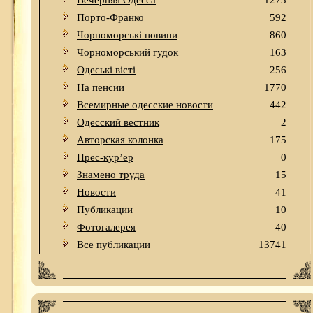
Вечерняя Одесса
1273
Порто-Франко
592
Чорноморські новини
860
Чорноморський гудок
163
Одеськi вiстi
256
На пенсии
1770
Всемирные одесские новости
442
Одесский вестник
2
Авторская колонка
175
Прес-кур’ер
0
Знамено труда
15
Новости
41
Публикации
10
Фотогалерея
40
Все публикации
13741