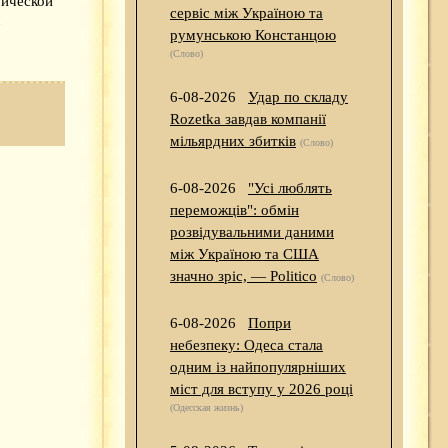
мической
сервіс між Україною та
м
румунською Констанцою
(Слово)
6-08-2026
Удар по складу
Rozetka завдав компанії
мільярдних збитків
(Слово)
6-08-2026
"Усі люблять
переможців": обмін
розвідувальними даними
між Україною та США
значно зріс, — Politico
(Слово)
6-08-2026
Попри
небезпеку: Одеса стала
одним із найпопулярніших
міст для вступу у 2026 році
(Одесская жизнь)