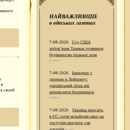
тивного
НАЙВАЖЛИВІШЕ
в одеських газетах
7-08-2026
Суд США
зобов’язав Трампа зупинити
будівництво бальної зали
(Слово)
7-08-2026
Інцидент з
н
дроном в Лейпцигу:
 в
український літак міг
к своей
перевозити боєприпаси
(Слово)
7-08-2026
Україна просить
в ЄС сотні мільйонів євро на
доступні кредити для
аграріїв
(Слово)