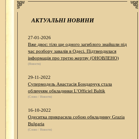
АКТУАЛЬНІ НОВИНИ
27-01-2026
Вже двоє: тіло ще одного загиблого знайшли під
час розбору завалів в Одесі. Підтвердилася
інформація про третю жертву (ОНОВЛЕНО)
(Новости)
29-11-2022
Супермодель Анастасія Бондарчук стала
обличчям обкладинки L’Officiel Baltik
(Слово / Новости)
16-10-2022
Одеситка прикрасила собою обкладинку Grazia
Bulgaria
(Слово / Новости)