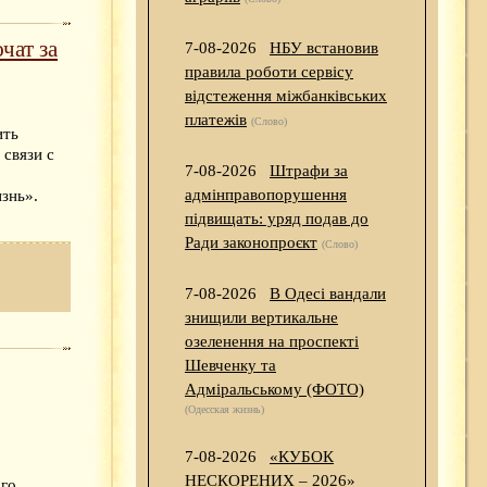
чат за
7-08-2026
НБУ встановив
правила роботи сервісу
відстеження міжбанківських
платежів
(Слово)
ить
 связи с
7-08-2026
Штрафи за
адмінправопорушення
знь».
підвищать: уряд подав до
Ради законопроєкт
(Слово)
7-08-2026
В Одесі вандали
знищили вертикальне
озеленення на проспекті
Шевченку та
Адміральському (ФОТО)
(Одесская жизнь)
7-08-2026
«КУБОК
НЕСКОРЕНИХ – 2026»
ого