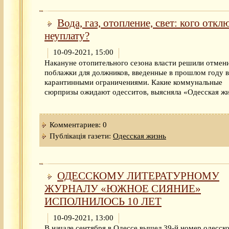
Вода, газ, отопление, свет: кого отклю
неуплату?
10-09-2021, 15:00
Накануне отопительного сезона власти решили отмен
поблажки для должников, введенные в прошлом году в
карантинными ограничениями. Какие коммунальные
сюрпризы ожидают одесситов, выясняла «Одесская жи
Комментариев: 0
Публікація газети:
Одесская жизнь
ОДЕССКОМУ ЛИТЕРАТУРНОМУ
ЖУРНАЛУ «ЮЖНОЕ СИЯНИЕ»
ИСПОЛНИЛОСЬ 10 ЛЕТ
10-09-2021, 13:00
В начале сентября в Одессе вышел 39-й номер одесск