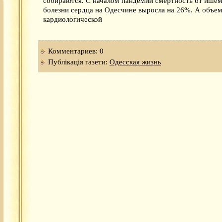
собираются. С началом пандемии смертность от ише
болезни сердца на Одесчине выросла на 26%. А объе
кардиологической
Комментариев: 0
Публікація газети:
Одесская жизнь