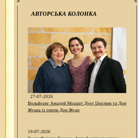
АВТОРСЬКА КОЛОНКА
27-07-2026
Вольфганг Амадей Моцарт Дует Церліни та Дон
Жуана із опери Дон Жуан
19-07-2026