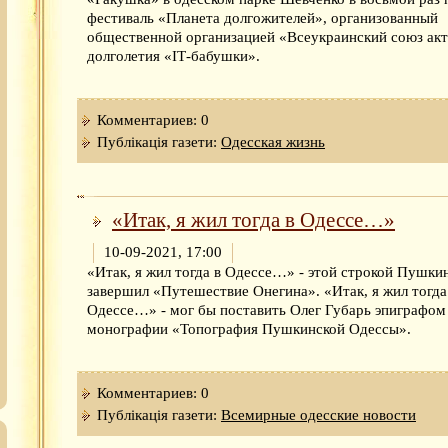
фестиваль «Планета долгожителей», организованный
общественной организацией «Всеукраинский союз ак
долголетия «ІТ-бабушки».
Комментариев: 0
Публікація газети:
Одесская жизнь
«Итак, я жил тогда в Одессе…»
10-09-2021, 17:00
«Итак, я жил тогда в Одессе…» - этой строкой Пушки
завершил «Путешествие Онегина». «Итак, я жил тогда
Одессе…» - мог бы поставить Олег Губарь эпиграфом 
монографии «Топография Пушкинской Одессы».
Комментариев: 0
Публікація газети:
Всемирные одесские новости