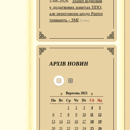
5-08-2026
Трамп відмовив
у додаткових ракетах ППО,
але переговори щодо Patriot
тривають - ЗМІ
(Слово)
АРХІВ НОВИН
«
Вересень 2021
»
Пн
Вт
Ср
Чт
Пт
Сб
Нд
1
2
3
4
5
6
7
8
9
10
11
12
13
14
15
16
17
18
19
20
21
22
23
24
25
26