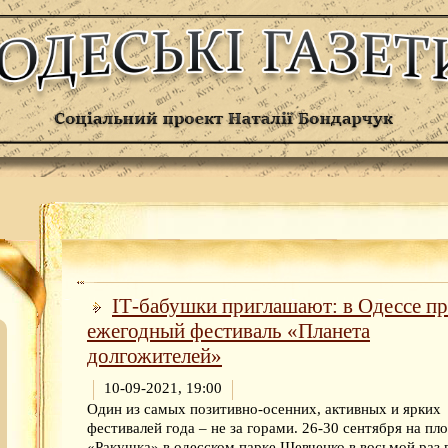
ІТ-бабушки приглашают: в Одессе п
ежегодный фестиваль «Планета
долгожителей»
10-09-2021, 19:00
Один из самых позитивно-осенних, активных и ярких
фестивалей года – не за горами. 26-30 сентября на пл
«Ракушка» в одесском парке Шевченко в восьмой раз 