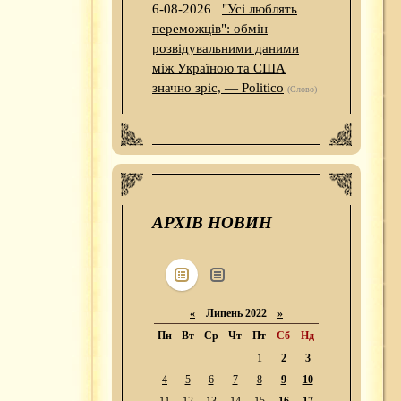
6-08-2026
"Усі люблять
переможців": обмін
розвідувальними даними
між Україною та США
значно зріс, — Politico
(Слово)
АРХІВ НОВИН
«
Липень 2022
»
Пн
Вт
Ср
Чт
Пт
Сб
Нд
1
2
3
4
5
6
7
8
9
10