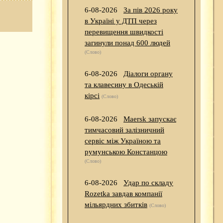
6-08-2026
За пів 2026 року
в Україні у ДТП через
перевищення швидкості
загинули понад 600 людей
(Слово)
6-08-2026
Діалоги органу
та клавесину в Одеській
кірсі
(Слово)
6-08-2026
Maersk запускає
тимчасовий залізничний
сервіс між Україною та
румунською Констанцою
(Слово)
6-08-2026
Удар по складу
Rozetka завдав компанії
мільярдних збитків
(Слово)