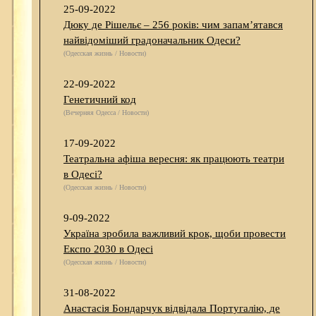
25-09-2022
Дюку де Рішельє – 256 років: чим запам’ятався
найвідоміший градоначальник Одеси?
(Одесская жизнь / Новости)
22-09-2022
Генетичний код
(Вечерняя Одесса / Новости)
17-09-2022
Театральна афіша вересня: як працюють театри
в Одесі?
(Одесская жизнь / Новости)
9-09-2022
Україна зробила важливий крок, щоби провести
Експо 2030 в Одесі
(Одесская жизнь / Новости)
31-08-2022
Анастасія Бондарчук відвідала Португалію, де