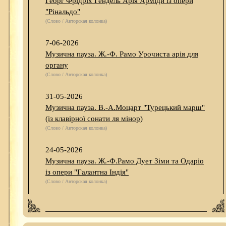
Георг Фрідріх Гендель Арія Арміди із опери
"Рінальдо"
(Слово / Авторская колонка)
7-06-2026
Музична пауза. Ж.-Ф. Рамо Урочиста арія для
органу
(Слово / Авторская колонка)
31-05-2026
Музична пауза. В.-А.Моцарт "Турецький марш"
(із клавірної сонати ля мінор)
(Слово / Авторская колонка)
24-05-2026
Музична пауза. Ж.-Ф.Рамо Дует Зіми та Одаріо
із опери "Галантна Індія"
(Слово / Авторская колонка)