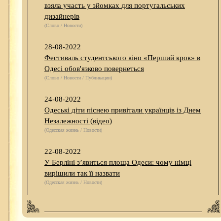
взяла участь у зйомках для португальських
дизайнерів
(Слово / Новости)
28-08-2022
Фестиваль студентського кіно «Перший крок» в
Одесі обов'язково повернеться
(Слово / Новости / Публикации)
24-08-2022
Одеські діти піснею привітали українців із Днем
Незалежності (відео)
(Одесская жизнь / Новости)
22-08-2022
У Берліні з’явиться площа Одеси: чому німці
вирішили так її назвати
(Одесская жизнь / Новости)