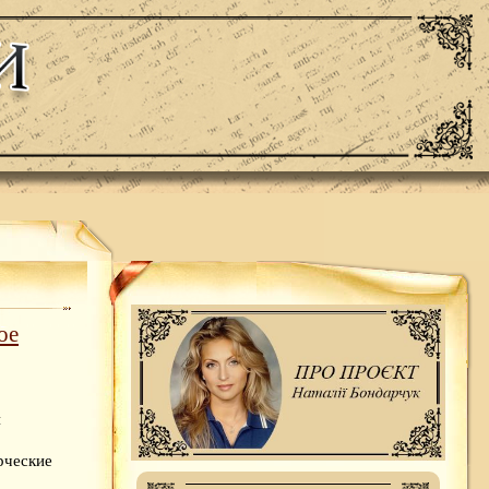
ое
й
рческие