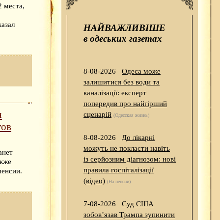
 места,
казал
НАЙВАЖЛИВІШЕ
в одеських газетах
8-08-2026
Одеса може
залишитися без води та
каналізації: експерт
попередив про найгірший
я
сценарій
(Одесская жизнь)
тов
8-08-2026
До лікарні
можуть не покласти навіть
анет
із серйозним діагнозом: нові
акже
правила госпіталізації
пенсии.
(відео)
(На пенсии)
7-08-2026
Суд США
зобов’язав Трампа зупинити