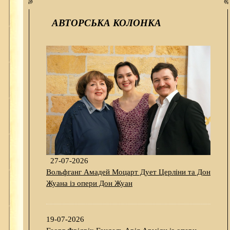
АВТОРСЬКА КОЛОНКА
27-07-2026
Вольфганг Амадей Моцарт Дует Церліни та Дон
Жуана із опери Дон Жуан
19-07-2026