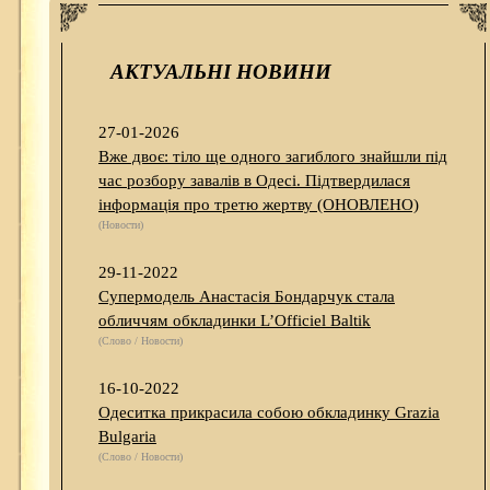
АКТУАЛЬНІ НОВИНИ
27-01-2026
Вже двоє: тіло ще одного загиблого знайшли під
час розбору завалів в Одесі. Підтвердилася
інформація про третю жертву (ОНОВЛЕНО)
(Новости)
29-11-2022
Супермодель Анастасія Бондарчук стала
обличчям обкладинки L’Officiel Baltik
(Слово / Новости)
16-10-2022
Одеситка прикрасила собою обкладинку Grazia
Bulgaria
(Слово / Новости)