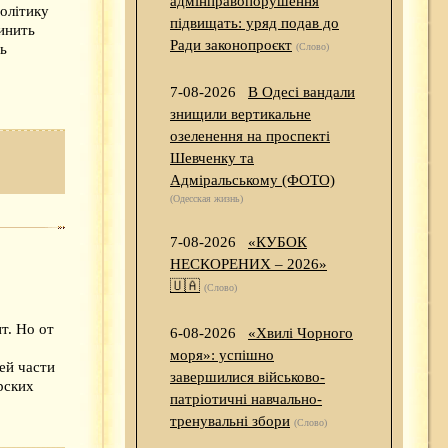
адмінправопорушення
олітику
підвищать: уряд подав до
инить
Ради законопроєкт
(Слово)
ть
7-08-2026
В Одесі вандали
знищили вертикальне
озеленення на проспекті
Шевченку та
Адміральському (ФОТО)
(Одесская жизнь)
7-08-2026
«КУБОК
НЕСКОРЕНИХ – 2026»
🇺🇦
(Слово)
т. Но от
6-08-2026
«Хвилі Чорного
моря»: успішно
ей части
завершилися військово-
рских
патріотичні навчально-
тренувальні збори
(Слово)