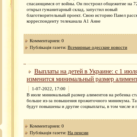
спасающимся от войны. Он построил общежитие на 72
открыл гуманитарный склад, запустил новый
благотворительный проект. Свою историю Павел расс
корреспонденту телеканала А1 Анне
Комментариев: 0
Публікація газети:
Всемирные одесские новости
Выплаты на детей в Украине: с 1 июл
изменится минимальный размер алимен
1-07-2022, 17:00
В июле минимальный размер алиментов на ребенка ст
больше из-за повышения прожиточного минимума. Т
будут повышены и другие соцвыплаты, в том числе и 
Комментариев: 0
Публікація газети:
На пенсии