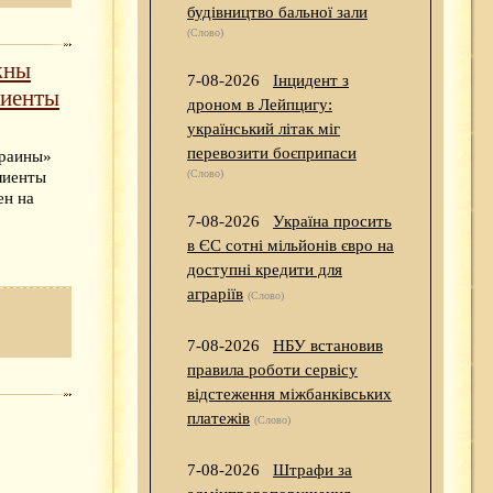
будівництво бальної зали
(Слово)
жны
7-08-2026
Інцидент з
лиенты
дроном в Лейпцигу:
український літак міг
перевозити боєприпаси
краины»
(Слово)
лиенты
ен на
7-08-2026
Україна просить
в ЄС сотні мільйонів євро на
доступні кредити для
аграріїв
(Слово)
7-08-2026
НБУ встановив
правила роботи сервісу
відстеження міжбанківських
платежів
(Слово)
7-08-2026
Штрафи за