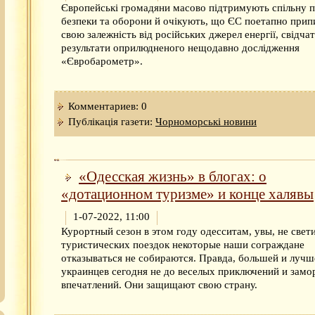
Європейські громадяни масово підтримують спільну п
безпеки та оборони й очікують, що ЄС поетапно прип
свою залежність від російських джерел енергії, свідча
результати оприлюдненого нещодавно дослідження
«Євробарометр».
Комментариев: 0
Публікація газети:
Чорноморські новини
«Одесская жизнь» в блогах: о
«дотационном туризме» и конце халявы
1-07-2022, 11:00
Курортный сезон в этом году одесситам, увы, не свети
туристических поездок некоторые наши сограждане
отказываться не собираются. Правда, большей и лучш
украинцев сегодня не до веселых приключений и замо
впечатлений. Они защищают свою страну.