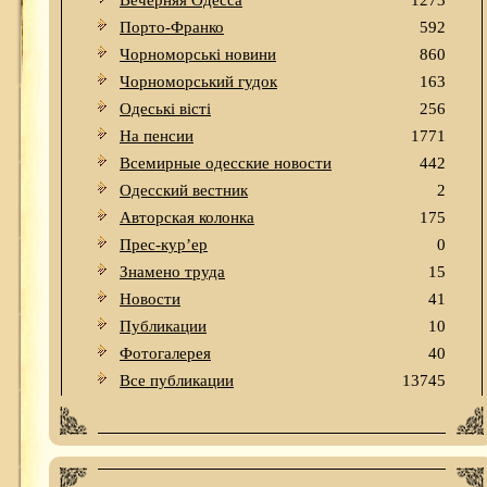
Вечерняя Одесса
1273
Порто-Франко
592
Чорноморські новини
860
Чорноморський гудок
163
Одеськi вiстi
256
На пенсии
1771
Всемирные одесские новости
442
Одесский вестник
2
Авторская колонка
175
Прес-кур’ер
0
Знамено труда
15
Новости
41
Публикации
10
Фотогалерея
40
Все публикации
13745