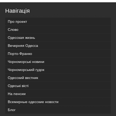
Навігація
Про проект
Слово
Одесская жизнь
Вечерняя Одесса
Порто-Франко
Чорноморські новини
Чорноморський гудок
Одесский вестник
Одеськi вiстi
На пенсии
Всемирные одесские новости
Блог