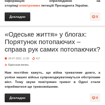
Інформацію оприлюднено на
сторінці
електронних
петицій Президента України.
Докладно
0
«Одеське життя» у блогах:
Порятунок потопаючих –
справа рук самих потопаючих?
29-07-2022, 11:00
417
Одесская жизнь
Нам постійно кажуть, що війна триватиме довго, а
успіхи наших військ супроводжуватимуться обстрілами
міст. Тому звуки повітряних тривог в Одесі стали
сприйматися ще тривожнішими.
Докладно
0