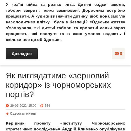
У країні війна та розпал літа. Дитячі садки, школи,
табори закриті, пляжі заміновані. Дорослим потрібно
працювати. А куди ж визначити дитину, щоб вона змогла
насолодитися влітку і була в безпеці? «Одеське життя»
з’ясовувала, які дитячі табори та приватні садки зараз
працюють, які послуги та в яких умовах надають і
скільки все це обійдеться.
Докладно
0
Як виглядатиме «зерновий
коридор» із чорноморських
портів?
29-07-2022, 15:00
354
Одесская жизнь
Керівник проекту «Інституту Чорноморських
стратегічних досліджень» Андрій Клименко опублікував