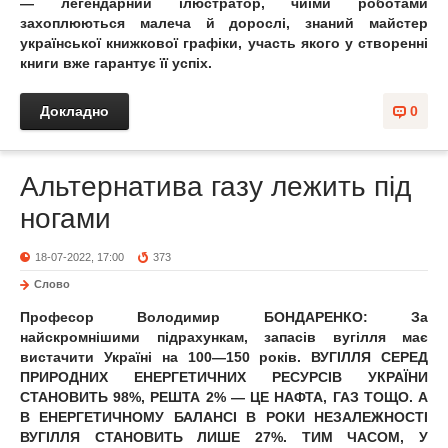
— легендарний ілюстратор, чиїми роботами
захоплюються малеча й дорослі, знаний майстер
української книжкової графіки, участь якого у створенні
книги вже гарантує її успіх.
Докладно
0
Альтернатива газу лежить під
ногами
18-07-2022, 17:00
373
Слово
Професор Володимир БОНДАРЕНКО: За
найскромнішими підрахункам, запасів вугілля має
вистачити Україні на 100—150 років. ВУГІЛЛЯ СЕРЕД
ПРИРОДНИХ ЕНЕРГЕТИЧНИХ РЕСУРСІВ УКРАЇНИ
СТАНОВИТЬ 98%, РЕШТА 2% — ЦЕ НАФТА, ГАЗ ТОЩО. А
В ЕНЕРГЕТИЧНОМУ БАЛАНСІ В РОКИ НЕЗАЛЕЖНОСТІ
ВУГІЛЛЯ СТАНОВИТЬ ЛИШЕ 27%. ТИМ ЧАСОМ, У