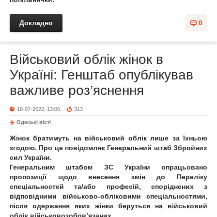
Докладно
0
Військовий облік жінок в
Україні: Генштаб опублікував
важливе роз’яснення
18-07-2022, 13:00
313
Одеськi вiстi
Жінок братимуть на військовий облік лише за їхньою
згодою. Про це повідомляє Генеральний штаб Збройних
сил України.
Генеральним штабом ЗС України опрацьовано
пропозиції щодо внесення змін до Переліку
спеціальностей та/або професій, споріднених з
відповідними військово-обліковими спеціальностями,
після одержання яких жінки беруться на військовий
облік військовозобов’язаних.