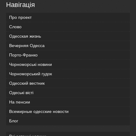
Навігація
Про проект
Слово
Одесская жизнь
Вечерняя Одесса
Порто-Франко
Чорноморські новини
Чорноморський гудок
Одесский вестник
Одеськi вiстi
На пенсии
Всемирные одесские новости
Блог