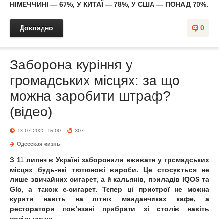
НІМЕЧЧИНІ — 67%, У КИТАЇ — 78%, У США — ПОНАД 70%.
Докладно
0
Заборона куріння у
громадських місцях: за що
можна заробити штраф?
(відео)
18-07-2022, 15:00
307
Одесская жизнь
З 11 липня в Україні заборонили вживати у громадських
місцях будь-які тютюнові вироби. Це стосується не
лише звичайних сигарет, а й кальянів, приладів IQOS та
Glo, а також е-сигарет. Тепер ці пристрої не можна
курити навіть на літніх майданчиках кафе, а
ресторатори пов’язані прибрати зі столів навіть
попільнички.