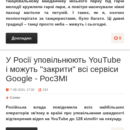
танцювальному майданчику міського парку під гарні
мелодії кружляли гарні пари, а повітря насичували ніжні
пахощі матіоли та петуній. І таких, як я, охочих
поспостерігати за танцюристами, було багато. Ці давні
традиції – танці просто неба – живуть і сьогодні.
Докладно
0
У Росії уповільнюють YouTube
і можуть "закрити" всі сервіси
Google - РосЗМІ
7-08-2024, 17:00
243
Слово
Російська влада повідомила всіх найбільших
операторів зв'язку в країні про уповільнення швидкості
відтворення відео на YouTube до 128 кілобіт на секунду.