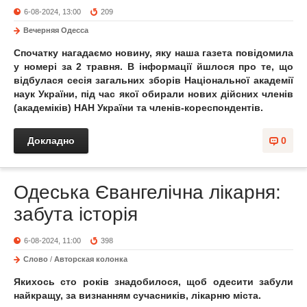
6-08-2024, 13:00
209
Вечерняя Одесса
Спочатку нагадаємо новину, яку наша газета повідомила
у номері за 2 травня. В інформації йшлося про те, що
відбулася сесія загальних зборів Національної академії
наук України, під час якої обирали нових дійсних членів
(академіків) НАН України та членів-кореспондентів.
Докладно
0
Одеська Євангелічна лікарня:
забута історія
6-08-2024, 11:00
398
Слово
/
Авторская колонка
Якихось сто років знадобилося, щоб одесити забули
найкращу, за визнанням сучасників, лікарню міста.