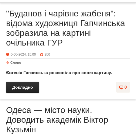
"Буданов і чарівне жабеня":
відома художниця Гапчинська
зобразила на картині
очільника ГУР
6-08-2024, 15:00
280
Слово
Євгенія Гапчинська розповіла про свою картину.
Докладно
0
Одеса — місто науки.
Доводить академік Віктор
Кузьмін