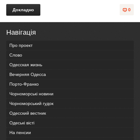
Докладно
0
Навігація
Про проект
Слово
Одесская жизнь
Вечерняя Одесса
Порто-Франко
Чорноморські новини
Чорноморський гудок
Одесский вестник
Одеськi вiстi
На пенсии