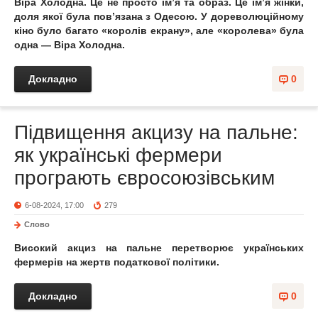
Віра Холодна. Це не просто ім’я та образ. Це ім’я жінки,
доля якої була пов’язана з Одесою. У дореволюційному
кіно було багато «королів екрану», але «королева» була
одна — Віра Холодна.
Докладно
0
Підвищення акцизу на пальне:
як українські фермери
програють євросоюзівським
6-08-2024, 17:00
279
Слово
Високий акциз на пальне перетворює українських
фермерів на жертв податкової політики.
Докладно
0