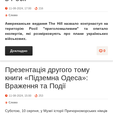
11-08-2024, 17:00
216
Слово
Американське видання The Hill назвало контрнаступ на
територію Росії "приголомшливим" та опитало
експертів, які розмірковують про плани українських
військових.
Докладно
0
Презентація другого тому
книги «Підземна Одеса»:
Враження та Події
11-08-2024, 15:00
253
Слово
С
убо
тою
, 10 серпня, у Музеї історії Причорноморських німців