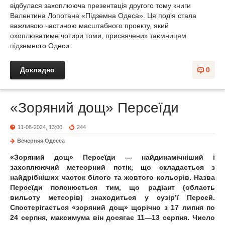
відбулася захоплююча презентація другого тому книги
Валентина Лопотана «Підземна Одеса». Ця подія стала
важливою частиною масштабного проекту, який
охоплюватиме чотири томи, присвячених таємницям
підземного Одеси.
Докладно
0
«Зоряний дощ» Персеїди
11-08-2024, 13:00
244
Вечерняя Одесса
«Зоряний дощ» Персеїди — найдинамічніший і
захоплюючий метеорний потік, що складається з
найдрібніших часток білого та жовтого кольорів. Назва
Персеїди пояснюється тим, що радіант (область
вильоту метеорів) знаходиться у сузір’ї Персей.
Спостерігається «зоряний дощ» щорічно з 17 липня по
24 серпня, максимума він досягає 11—13 серпня. Число