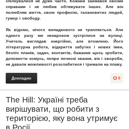
спілкувалися не дуже часто. Кожний займався своїми
справами і не любив обтяжувати інших. Але він
полюбляв життя, свою професію, талановитих людей,
гумор і свободу.
Як відомо, нічого випадкового не трапляється. Але
одного разу ми ненароком зустрілися на вулиці.
Учитель виглядав енергійно, але втомлено. Його
літературна робота, відкриття забутих і нових імен,
безліч планів, задач, контактів, бажання щось зробити,
допомогти комусь, попри почесні звання, вік і хвороби,
не давали можливості розслабитися і тримали на плаву.
Докладно
0
The Hill: Україні треба
вирішувати, що робити з
територією, яку вона утримує
в Росії