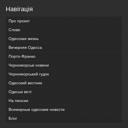
Навігація
Про проект
Слово
Одесская жизнь
Вечерняя Одесса
Порто-Франко
Чорноморські новини
Чорноморський гудок
Одесский вестник
Одеськi вiстi
На пенсии
Всемирные одесские новости
Блог