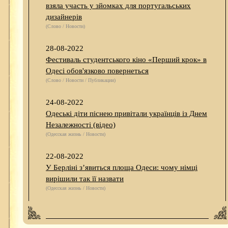
взяла участь у зйомках для португальських
дизайнерів
(Слово / Новости)
28-08-2022
Фестиваль студентського кіно «Перший крок» в
Одесі обов'язково повернеться
(Слово / Новости / Публикации)
24-08-2022
Одеські діти піснею привітали українців із Днем
Незалежності (відео)
(Одесская жизнь / Новости)
22-08-2022
У Берліні з’явиться площа Одеси: чому німці
вирішили так її назвати
(Одесская жизнь / Новости)