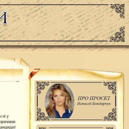
о
слі у
 причини
кандидат