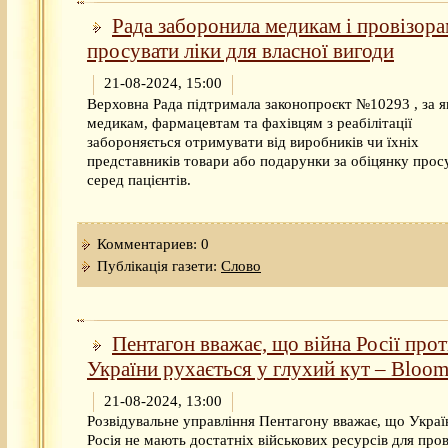
Рада заборонила медикам і провізор
просувати ліки для власної вигоди
21-08-2024, 15:00
Верховна Рада підтримала законопроєкт №10293 , за 
медикам, фармацевтам та фахівцям з реабілітації
забороняється отримувати від виробників чи їхніх
представників товари або подарунки за обіцянку прос
серед пацієнтів.
Комментариев: 0
Публікація газети:
Слово
Пентагон вважає, що війна Росії про
України рухається у глухий кут – Bloo
21-08-2024, 13:00
Розвідувальне управління Пентагону вважає, що Україн
Росія не мають достатніх військових ресурсів для про