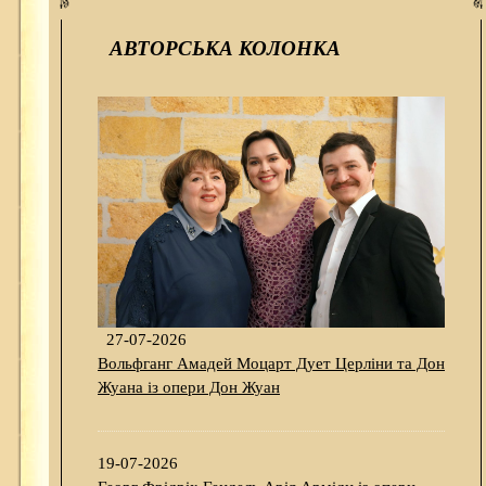
АВТОРСЬКА КОЛОНКА
27-07-2026
Вольфганг Амадей Моцарт Дует Церліни та Дон
Жуана із опери Дон Жуан
19-07-2026