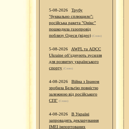
5-08-2026
Трубу
"буквально сплющило":
російська ракета "Онікс"
пошкодила газопровід
поблизу Одеси (відео)
(Слово)
5-08-2026
AWFL та ADCC
Ukraine об’єднують зусилля
для розвитку українського
спорту
(Слово)
4-08-2026
Війна з Іраном
зробила Бельгію повністю
залежною від російського
СПГ
(Слово)
4-08-2026
В Україні
запровадять декларування
IMEI імпортованих