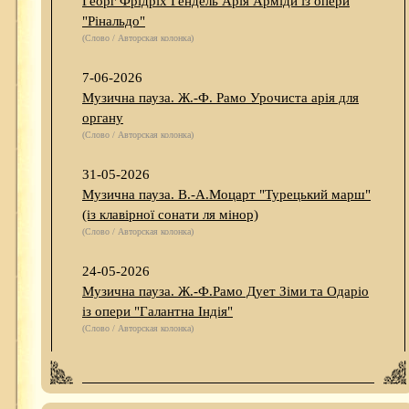
Георг Фрідріх Гендель Арія Арміди із опери
"Рінальдо"
(Слово / Авторская колонка)
7-06-2026
Музична пауза. Ж.-Ф. Рамо Урочиста арія для
органу
(Слово / Авторская колонка)
31-05-2026
Музична пауза. В.-А.Моцарт "Турецький марш"
(із клавірної сонати ля мінор)
(Слово / Авторская колонка)
24-05-2026
Музична пауза. Ж.-Ф.Рамо Дует Зіми та Одаріо
із опери "Галантна Індія"
(Слово / Авторская колонка)