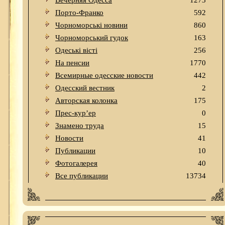
Вечерняя Одесса
1273
Порто-Франко
592
Чорноморські новини
860
Чорноморський гудок
163
Одеськi вiстi
256
На пенсии
1770
Всемирные одесские новости
442
Одесский вестник
2
Авторская колонка
175
Прес-кур’ер
0
Знамено труда
15
Новости
41
Публикации
10
Фотогалерея
40
Все публикации
13734