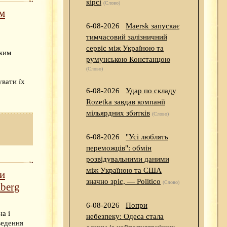
кірсі
(Слово)
ам
6-08-2026
Maersk запускає
тимчасовий залізничний
сервіс між Україною та
яким
румунською Констанцою
(Слово)
увати їх
6-08-2026
Удар по складу
Rozetka завдав компанії
мільярдних збитків
(Слово)
6-08-2026
"Усі люблять
переможців": обмін
розвідувальними даними
між Україною та США
ти
значно зріс, — Politico
(Слово)
mberg
6-08-2026
Попри
а і
небезпеку: Одеса стала
ведення