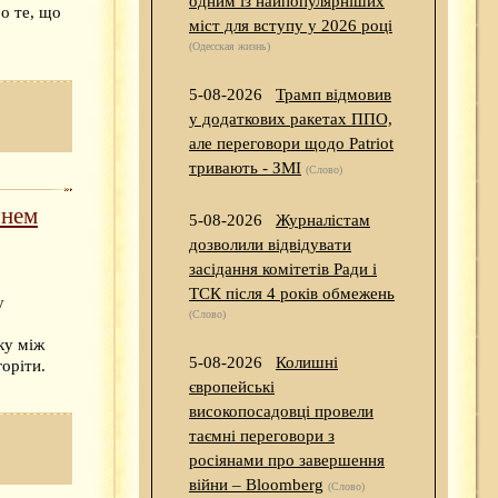
одним із найпопулярніших
о те, що
міст для вступу у 2026 році
(Одесская жизнь)
5-08-2026
Трамп відмовив
у додаткових ракетах ППО,
але переговори щодо Patriot
тривають - ЗМІ
(Слово)
гнем
5-08-2026
Журналістам
дозволили відвідувати
засідання комітетів Ради і
ТСК після 4 років обмежень
у
(Слово)
ку між
5-08-2026
Колишні
оріти.
європейські
високопосадовці провели
таємні переговори з
росіянами про завершення
війни – Bloomberg
(Слово)