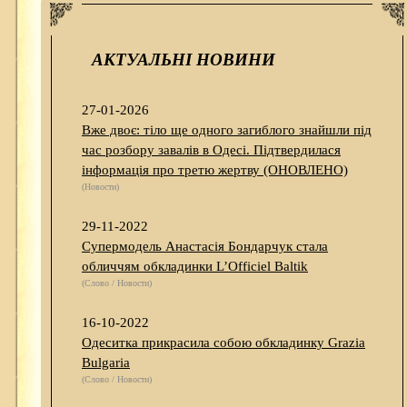
АКТУАЛЬНІ НОВИНИ
27-01-2026
Вже двоє: тіло ще одного загиблого знайшли під
час розбору завалів в Одесі. Підтвердилася
інформація про третю жертву (ОНОВЛЕНО)
(Новости)
29-11-2022
Супермодель Анастасія Бондарчук стала
обличчям обкладинки L’Officiel Baltik
(Слово / Новости)
16-10-2022
Одеситка прикрасила собою обкладинку Grazia
Bulgaria
(Слово / Новости)