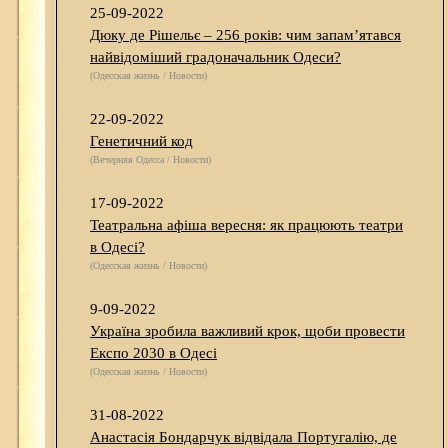
25-09-2022
Дюку де Рішельє – 256 років: чим запам’ятався
найвідоміший градоначальник Одеси?
(Одесская жизнь / Новости)
22-09-2022
Генетичний код
(Вечерняя Одесса / Новости)
17-09-2022
Театральна афіша вересня: як працюють театри
в Одесі?
(Одесская жизнь / Новости)
9-09-2022
Україна зробила важливий крок, щоби провести
Експо 2030 в Одесі
(Одесская жизнь / Новости)
31-08-2022
Анастасія Бондарчук відвідала Португалію, де