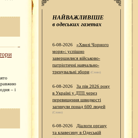
НАЙВАЖЛИВІШЕ
в одеських газетах
6-08-2026
«Хвилі Чорного
моря»: успішно
тори
завершилися військово-
патріотичні навчально-
тренувальні збори
(Слово)
вято
справжню
6-08-2026
За пів 2026 року
одня – і
в Україні у ДТП через
перевищення швидкості
загинули понад 600 людей
(Слово)
6-08-2026
Діалоги органу
та клавесину в Одеській