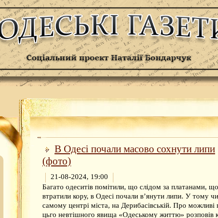
В Одесі почали масово сохнути липи
(фото)
21-08-2024, 19:00
Багато одеситів помітили, що слідом за платанами, щ
втратили кору, в Одесі почали в’янути липи. У тому чи
самому центрі міста, на Дерибасівській. Про можливі
цьго невтішного явища «Одеському життю» розповів 