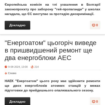
Європейська комісія на тлі ухвалення в Болгарії
законопроєкту про заборону "гей-пропаганди" у школах
нагадала, що ЄС виступає за протидію дискримінації.
Докладно
0
"Енергоатом" цьогоріч виведе
в пришвидшений ремонт ще
два енергоблоки АЕС
9-08-2024, 13:00
214
Слово
НАЕК "Енергоатом" цього року має здійснити ремонти
ще двох енергоблоків атомних станцій у межах
підготовки до прийдешнього опалювального сезону.
Докладно
0