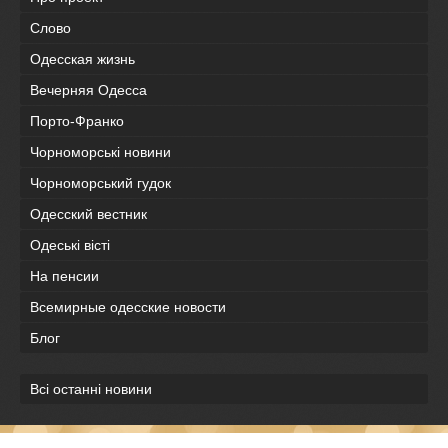
Слово
Одесская жизнь
Вечерняя Одесса
Порто-Франко
Чорноморські новини
Чорноморський гудок
Одесский вестник
Одеськi вiстi
На пенсии
Всемирные одесские новости
Блог
Всі останні новини