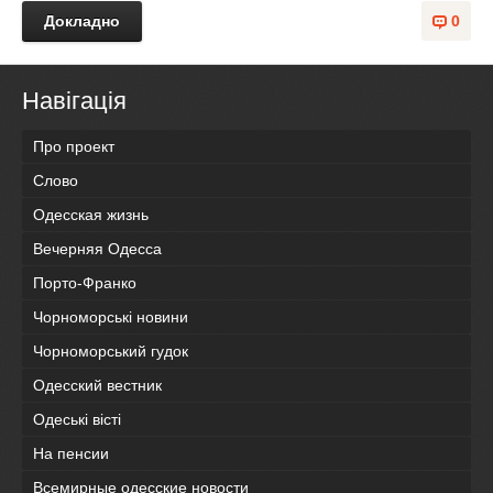
Докладно
0
Навігація
Про проект
Слово
Одесская жизнь
Вечерняя Одесса
Порто-Франко
Чорноморські новини
Чорноморський гудок
Одесский вестник
Одеськi вiстi
На пенсии
Всемирные одесские новости