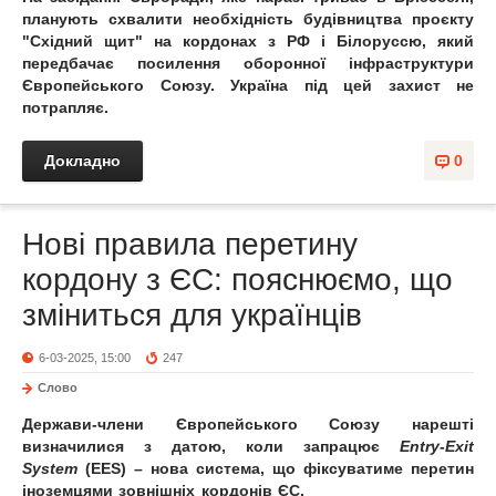
планують схвалити необхідність будівництва проєкту
"Східний щит" на кордонах з РФ і Білоруссю, який
передбачає посилення оборонної інфраструктури
Європейського Союзу. Україна під цей захист не
потрапляє.
Докладно
0
Нові правила перетину
кордону з ЄС: пояснюємо, що
зміниться для українців
6-03-2025, 15:00
247
Слово
Держави-члени Європейського Союзу нарешті
визначилися з датою, коли запрацює
Entry-Exit
System
(EES) – нова система, що фіксуватиме перетин
іноземцями зовнішніх кордонів ЄС.