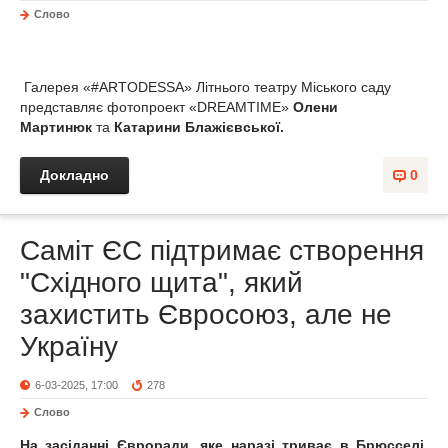
Слово
Галерея «#ARTODESSA» Літнього театру Міського саду
представляє фотопроект «DREAMTIME»
Олени
Мартинюк
та
Катарини Блажієвської.
Докладно
0
Саміт ЄС підтримає створення
"Східного щита", який
захистить Євросоюз, але не
Україну
6-03-2025, 17:00
278
Слово
На засіданні Євроради, яке наразі триває в Брюсселі,