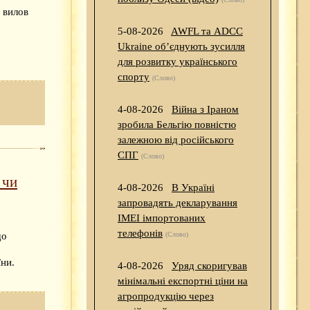
й вилов
5-08-2026
AWFL та ADCC
Ukraine об’єднують зусилля
для розвитку українського
спорту
(Слово)
4-08-2026
Війна з Іраном
зробила Бельгію повністю
залежною від російського
СПГ
(Слово)
 чи
4-08-2026
В Україні
запровадять декларування
IMEI імпортованих
телефонів
що
(Слово)
їни.
4-08-2026
Уряд скоригував
мінімальні експортні ціни на
агропродукцію через