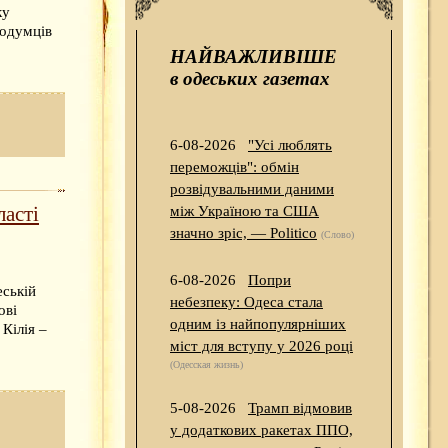
ку
нодумців
НАЙВАЖЛИВІШЕ
в одеських газетах
6-08-2026
"Усі люблять
переможців": обмін
розвідувальними даними
ласті
між Україною та США
значно зріс, — Politico
(Слово)
6-08-2026
Попри
еській
небезпеку: Одеса стала
ові
одним із найпопулярніших
 Кілія –
міст для вступу у 2026 році
(Одесская жизнь)
5-08-2026
Трамп відмовив
у додаткових ракетах ППО,