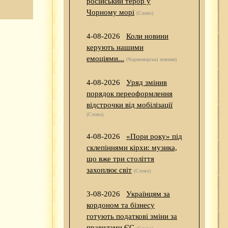
російський терор у
Чорному морі
(Слово)
4-08-2026
Коли новини
керують нашими
емоціями...
(Чорноморські новини)
4-08-2026
Уряд змінив
порядок переоформлення
відстрочки від мобілізації
(Слово)
4-08-2026
«Пори року» під
склепіннями кірхи: музика,
що вже три століття
захоплює світ
(Слово)
3-08-2026
Українцям за
кордоном та бізнесу
готують податкові зміни за
правилами ЄС