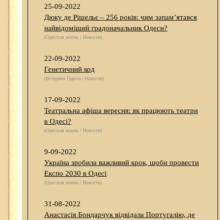
25-09-2022
Дюку де Рішельє – 256 років: чим запам’ятався
найвідоміший градоначальник Одеси?
(Одесская жизнь / Новости)
22-09-2022
Генетичний код
(Вечерняя Одесса / Новости)
17-09-2022
Театральна афіша вересня: як працюють театри
в Одесі?
(Одесская жизнь / Новости)
9-09-2022
Україна зробила важливий крок, щоби провести
Експо 2030 в Одесі
(Одесская жизнь / Новости)
31-08-2022
Анастасія Бондарчук відвідала Португалію, де