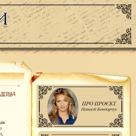
олград
ція
о
і,