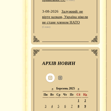
(Слово)
3-08-2026
Залужний: не
вірте казкам, Україна ніколи
не стане членом НАТО
(Слово)
АРХІВ НОВИН
«
Березень 2025
»
Пн
Вт
Ср
Чт
Пт
Сб
Нд
1
2
3
4
5
6
7
8
9