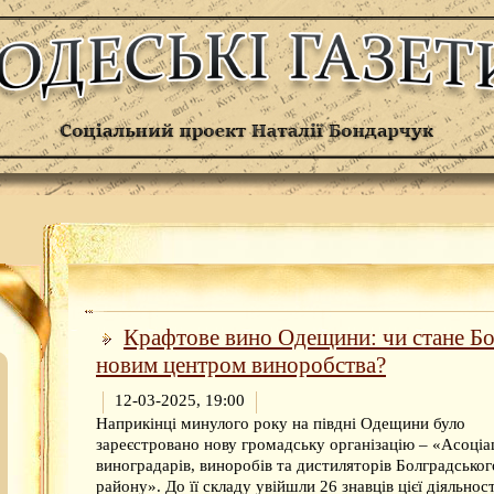
Крафтове вино Одещини: чи стане Б
новим центром виноробства?
12-03-2025, 19:00
Наприкінці минулого року на півдні Одещини було
зареєстровано нову громадську організацію – «Асоціа
виноградарів, виноробів та дистиляторів Болградськог
району». До її складу увійшли 26 знавців цієї діяльност