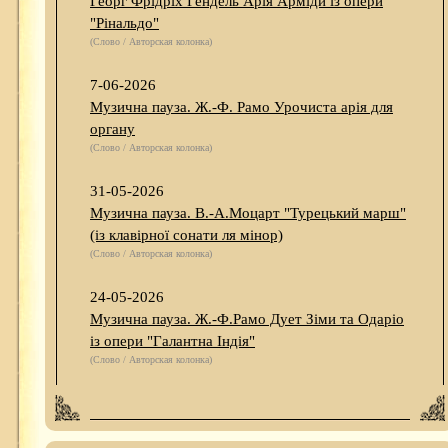
Георг Фрідріх Гендель Арія Арміди із опери
"Рінальдо"
(Слово / Авторская колонка)
7-06-2026
Музична пауза. Ж.-Ф. Рамо Урочиста арія для
органу
(Слово / Авторская колонка)
31-05-2026
Музична пауза. В.-А.Моцарт "Турецький марш"
(із клавірної сонати ля мінор)
(Слово / Авторская колонка)
24-05-2026
Музична пауза. Ж.-Ф.Рамо Дует Зіми та Одаріо
із опери "Галантна Індія"
(Слово / Авторская колонка)