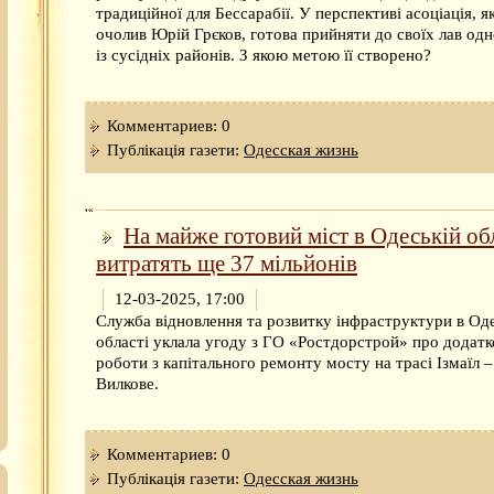
традиційної для Бессарабії. У перспективі асоціація, я
очолив Юрій Грєков, готова прийняти до своїх лав од
із сусідніх районів. З якою метою її створено?
Комментариев: 0
Публікація газети:
Одесская жизнь
На майже готовий міст в Одеській об
витратять ще 37 мільйонів
12-03-2025, 17:00
Служба відновлення та розвитку інфраструктури в Од
області уклала угоду з ГО «Ростдорстрой» про додатк
роботи з капітального ремонту мосту на трасі Ізмаїл –
Вилкове.
Комментариев: 0
Публікація газети:
Одесская жизнь