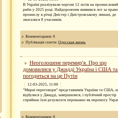
В Україні реалізували чергові 12 лотів на промислови
риби у 2025 році. Найдорожчим виявився лот за право
промислу в річці Дністер і Дністровському лимані, де
змагалися 8 учасників.
Комментариев: 0
Публікація газети:
Одесская жизнь
Неоголошене перемир'я. Про що
домовилися у Джидді Україна і США та
погодиться на це Путін
12-03-2025, 11:00
"Мирні переговори" представників України та США, 
відбулися у Джидді, завершилися, і публічний простір
сприймає їхні результати переважно як перемогу Укра
Комментариев: 0