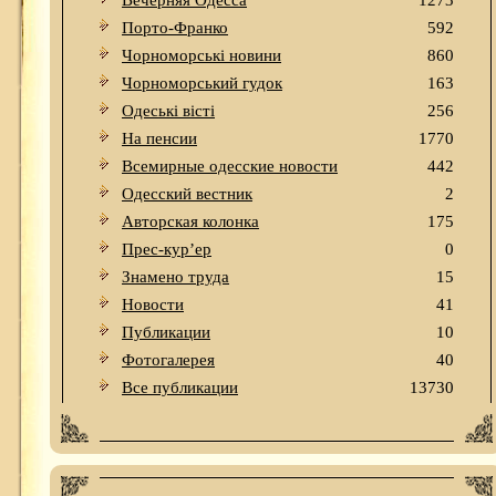
Вечерняя Одесса
1273
Порто-Франко
592
Чорноморські новини
860
Чорноморський гудок
163
Одеськi вiстi
256
На пенсии
1770
Всемирные одесские новости
442
Одесский вестник
2
Авторская колонка
175
Прес-кур’ер
0
Знамено труда
15
Новости
41
Публикации
10
Фотогалерея
40
Все публикации
13730