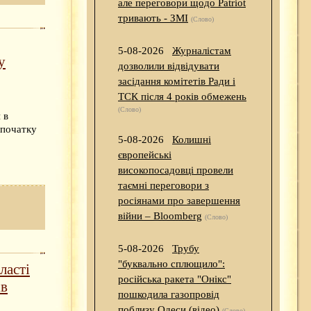
але переговори щодо Patriot
тривають - ЗМІ
(Слово)
5-08-2026
Журналістам
у
дозволили відвідувати
засідання комітетів Ради і
ТСК після 4 років обмежень
(Слово)
 в
спочатку
5-08-2026
Колишні
європейські
високопосадовці провели
таємні переговори з
росіянами про завершення
війни – Bloomberg
(Слово)
5-08-2026
Трубу
"буквально сплющило":
ласті
російська ракета "Онікс"
ів
пошкодила газопровід
поблизу Одеси (відео)
(Слово)