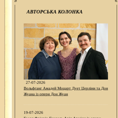
АВТОРСЬКА КОЛОНКА
27-07-2026
Вольфганг Амадей Моцарт Дует Церліни та Дон
Жуана із опери Дон Жуан
19-07-2026