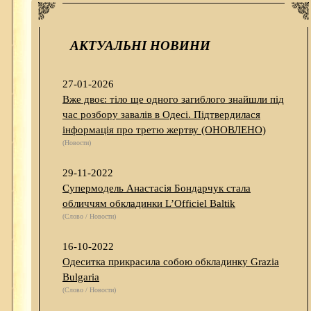
АКТУАЛЬНІ НОВИНИ
27-01-2026
Вже двоє: тіло ще одного загиблого знайшли під
час розбору завалів в Одесі. Підтвердилася
інформація про третю жертву (ОНОВЛЕНО)
(Новости)
29-11-2022
Супермодель Анастасія Бондарчук стала
обличчям обкладинки L’Officiel Baltik
(Слово / Новости)
16-10-2022
Одеситка прикрасила собою обкладинку Grazia
Bulgaria
(Слово / Новости)