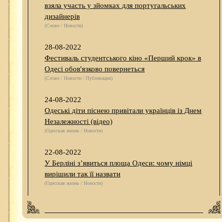
взяла участь у зйомках для португальських
дизайнерів
(Слово / Новости)
28-08-2022
Фестиваль студентського кіно «Перший крок» в
Одесі обов'язково повернеться
(Слово / Новости / Публикации)
24-08-2022
Одеські діти піснею привітали українців із Днем
Незалежності (відео)
(Одесская жизнь / Новости)
22-08-2022
У Берліні з’явиться площа Одеси: чому німці
вирішили так її назвати
(Одесская жизнь / Новости)