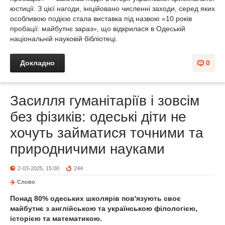
юстиції. З цієї нагоди, ініційовано численні заходи, серед яких
особливою подією стала виставка під назвою «10 років
пробації: майбутнє зараз», що відкрилася в Одеській
національній науковій бібліотеці.
Докладно
0
Засилля гуманітаріїв і зовсім
без фізиків: одеські діти не
хочуть займатися точними та
природничими науками
2-03-2025, 15:00
244
Слово
Понад 80% одеських школярів пов'язують своє
майбутнє з англійською та українською філологією,
історією та математикою.