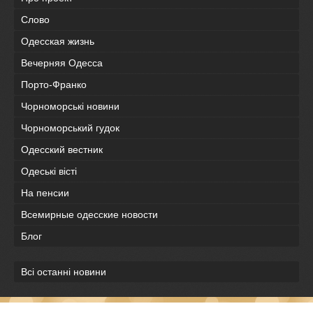
Слово
Одесская жизнь
Вечерняя Одесса
Порто-Франко
Чорноморські новини
Чорноморський гудок
Одесский вестник
Одеськi вiстi
На пенсии
Всемирные одесские новости
Блог
Всі останні новини