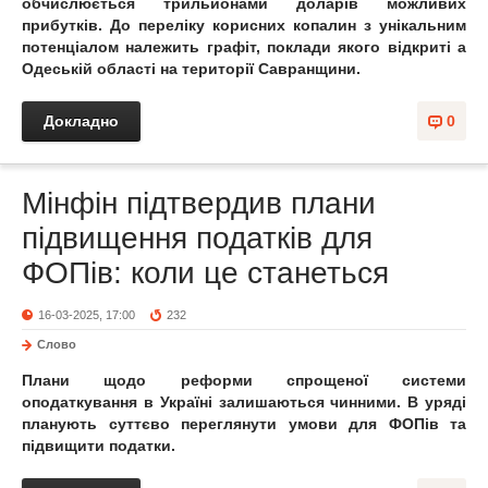
обчислюється трильйонами доларів можливих
прибутків. До переліку корисних копалин з унікальним
потенціалом належить графіт, поклади якого відкриті а
Одеській області на території Савранщини.
Докладно
0
Мінфін підтвердив плани
підвищення податків для
ФОПів: коли це станеться
16-03-2025, 17:00
232
Слово
Плани щодо реформи спрощеної системи
оподаткування в Україні залишаються чинними. В уряді
планують суттєво переглянути умови для ФОПів та
підвищити податки.