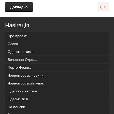
Докладно
0
Навігація
Про проект
Слово
Одесская жизнь
Вечерняя Одесса
Порто-Франко
Чорноморські новини
Чорноморський гудок
Одесский вестник
Одеськi вiстi
На пенсии