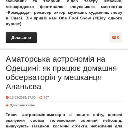
засновник та творчий лідер театру «Маски»,
міжнародного фестивалю клоунського мистецтва
«Комедіада», режисер, актор, музикант, художник, знову
в Одесі. Він привіз нам One Fool Show («Шоу одного
дурня»).
Докладно
0
Аматорська астрономія на
Одещині: як працює домашня
обсерваторія у мешканця
Ананьєва
15-03-2025, 17:00
257
Одесская жизнь
Тисячі астрономів-аматорів зі всього світу, щоночі
скануючи своїми телескопами зоряний небозвід,
вишукують загадкові космічні об’єкти, небезпечні для