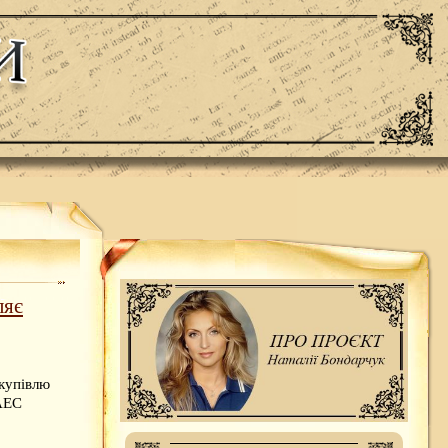
ляє
купівлю
 АЕС