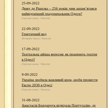
25-09-2022
Дюку де Рішельє – 256 років: чим запам’ятався
найвідоміший градоначальник Одеси?
(Одесская жизнь / Новости)
22-09-2022
Генетичний код
(Вечерняя Одесса / Новости)
17-09-2022
Театральна афіша вересня: як працюють театри
в Одесі?
(Одесская жизнь / Новости)
9-09-2022
Україна зробила важливий крок, щоби провести
Експо 2030 в Одесі
(Одесская жизнь / Новости)
31-08-2022
Анастасія Бондарчук відвідала Португалію, де