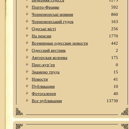
Вечерняя Одесса
1273
Порто-Франко
592
Чорноморські новини
860
Чорноморський гудок
163
Одеськi вiстi
256
На пенсии
1770
Всемирные одесские новости
442
Одесский вестник
2
Авторская колонка
175
Прес-кур’ер
0
Знамено труда
15
Новости
41
Публикации
10
Фотогалерея
40
Все публикации
13730