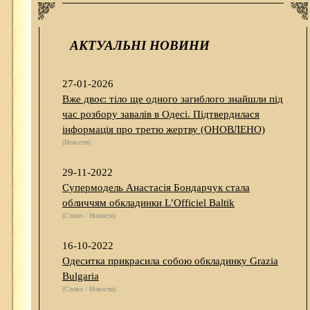
АКТУАЛЬНІ НОВИНИ
27-01-2026
Вже двоє: тіло ще одного загиблого знайшли під
час розбору завалів в Одесі. Підтвердилася
інформація про третю жертву (ОНОВЛЕНО)
(Новости)
29-11-2022
Супермодель Анастасія Бондарчук стала
обличчям обкладинки L’Officiel Baltik
(Слово / Новости)
16-10-2022
Одеситка прикрасила собою обкладинку Grazia
Bulgaria
(Слово / Новости)