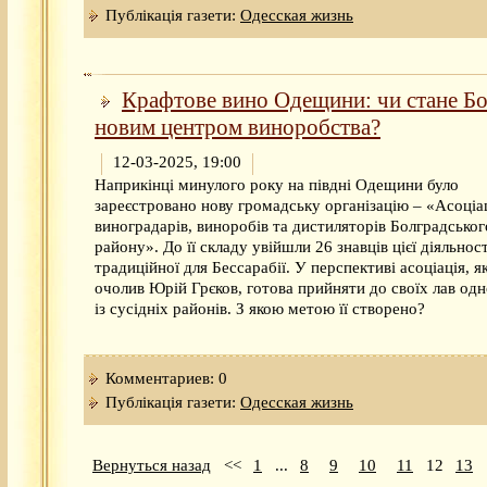
Публікація газети:
Одесская жизнь
Крафтове вино Одещини: чи стане Б
новим центром виноробства?
12-03-2025, 19:00
Наприкінці минулого року на півдні Одещини було
зареєстровано нову громадську організацію – «Асоціа
виноградарів, виноробів та дистиляторів Болградськог
району». До її складу увійшли 26 знавців цієї діяльност
традиційної для Бессарабії. У перспективі асоціація, я
очолив Юрій Грєков, готова прийняти до своїх лав од
із сусідніх районів. З якою метою її створено?
Комментариев: 0
Публікація газети:
Одесская жизнь
Вернуться назад
<<
1
...
8
9
10
11
12
13