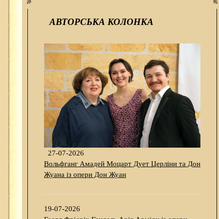
АВТОРСЬКА КОЛОНКА
27-07-2026
Вольфганг Амадей Моцарт Дует Церліни та Дон
Жуана із опери Дон Жуан
19-07-2026