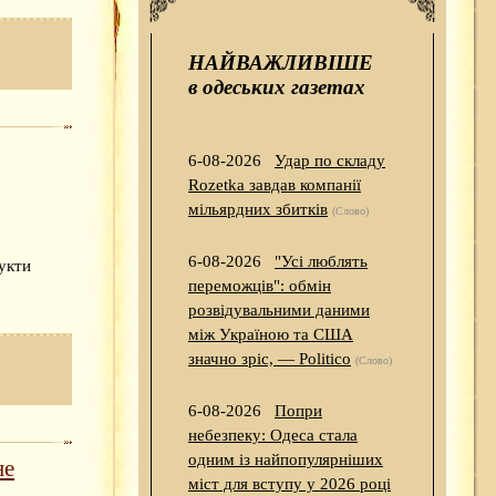
НАЙВАЖЛИВІШЕ
в одеських газетах
6-08-2026
Удар по складу
Rozetka завдав компанії
мільярдних збитків
(Слово)
6-08-2026
"Усі люблять
укти
переможців": обмін
розвідувальними даними
між Україною та США
значно зріс, — Politico
(Слово)
6-08-2026
Попри
небезпеку: Одеса стала
одним із найпопулярніших
не
міст для вступу у 2026 році