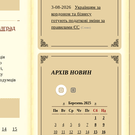
3-08-2026
Українцям за
кордоном та бізнесу
готують податкові зміни за
олград
правилами ЄС
(Слово)
ція
о
і,
АРХІВ НОВИН
ку
нодумців
«
Березень 2025
»
Пн
Вт
Ср
Чт
Пт
Сб
Нд
1
2
3
4
5
6
7
8
9
14
15
10
11
12
13
14
15
16