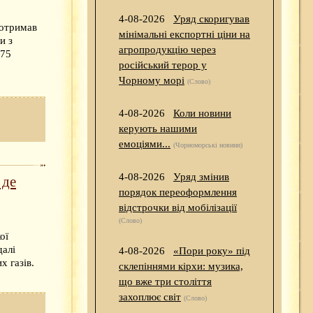
4-08-2026
Уряд скоригував
 отримав
мінімальні експортні ціни на
и з
агропродукцію через
 75
російський терор у
Чорному морі
(Слово)
4-08-2026
Коли новини
керують нашими
емоціями...
(Чорноморські новини)
4-08-2026
Уряд змінив
 де
порядок переоформлення
відстрочки від мобілізації
(Слово)
ої
далі
4-08-2026
«Пори року» під
 газів.
склепіннями кірхи: музика,
що вже три століття
захоплює світ
(Слово)