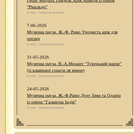
Георг Фрідріх Гендель Арія Арміди із опери
"Рінальдо"
(Слово / Авторская колонка)
7-06-2026
Музична пауза. Ж.-Ф. Рамо Урочиста арія для
органу
(Слово / Авторская колонка)
31-05-2026
Музична пауза. В.-А.Моцарт "Турецький марш"
(із клавірної сонати ля мінор)
(Слово / Авторская колонка)
24-05-2026
Музична пауза. Ж.-Ф.Рамо Дует Зіми та Одаріо
із опери "Галантна Індія"
(Слово / Авторская колонка)