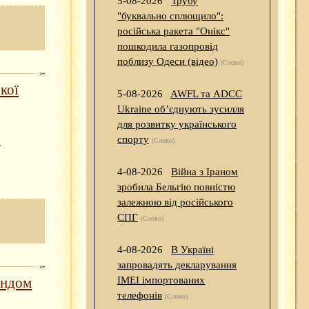
5-08-2026
Трубу
"буквально сплющило":
російська ракета "Онікс"
пошкодила газопровід
поблизу Одеси (відео)
(Слово)
кої
5-08-2026
AWFL та ADCC
Ukraine об’єднують зусилля
для розвитку українського
спорту
(Слово)
в
4-08-2026
Війна з Іраном
зробила Бельгію повністю
залежною від російського
СПГ
(Слово)
4-08-2026
В Україні
запровадять декларування
ондом
IMEI імпортованих
телефонів
(Слово)