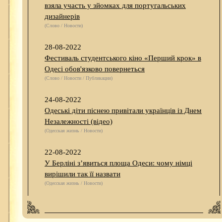
взяла участь у зйомках для португальських
дизайнерів
(Слово / Новости)
28-08-2022
Фестиваль студентського кіно «Перший крок» в
Одесі обов'язково повернеться
(Слово / Новости / Публикации)
24-08-2022
Одеські діти піснею привітали українців із Днем
Незалежності (відео)
(Одесская жизнь / Новости)
22-08-2022
У Берліні з’явиться площа Одеси: чому німці
вирішили так її назвати
(Одесская жизнь / Новости)