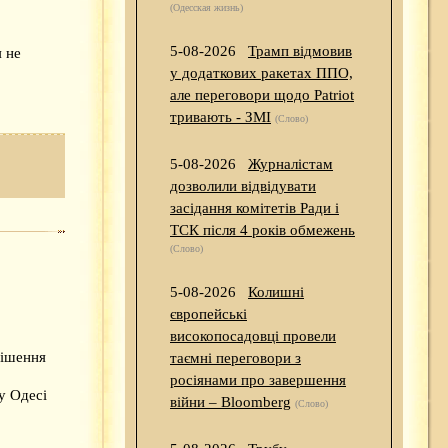
(Одесская жизнь)
5-08-2026
Трамп відмовив
 не
у додаткових ракетах ППО,
але переговори щодо Patriot
тривають - ЗМІ
(Слово)
5-08-2026
Журналістам
дозволили відвідувати
засідання комітетів Ради і
ТСК після 4 років обмежень
(Слово)
5-08-2026
Колишні
європейські
високопосадовці провели
рішення
таємні переговори з
росіянами про завершення
у Одесі
війни – Bloomberg
(Слово)