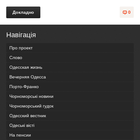
Докладно
0
Навігація
Про проект
Слово
Одесская жизнь
Вечерняя Одесса
Порто-Франко
Чорноморські новини
Чорноморський гудок
Одесский вестник
Одеськi вiстi
На пенсии