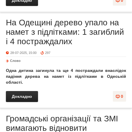
Докладно
0
На Одещині дерево упало на
намет з підлітками: 1 загиблий
і 4 постраждалих
28-07-2025, 15:00
297
Слово
Одна дитина загинула та ще 4 постраждали внаслідок
падіння дерева на намет із підлітками в Одеській
області.
Докладно
0
Громадські організації та ЗМІ
вимагають відновити