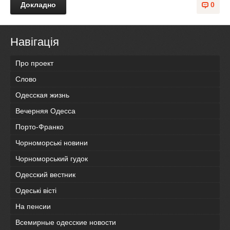
Докладно
0
Навігація
Про проект
Слово
Одесская жизнь
Вечерняя Одесса
Порто-Франко
Чорноморські новини
Чорноморський гудок
Одесский вестник
Одеськi вiстi
На пенсии
Всемирные одесские новости