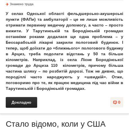
Знамено труда
У селах Одеської області фельдшерсько-акушерські
пункти (ФАПи) та амбулаторії – це не лише можливість
отримати первинну медичну допомогу, а часто – просто
вижити. У Тарутинській та Бородінській громадах
останніми роками додалася ще одна проблема – у
Бессарабській лікарні закрили пологовий будинок. І
тепер, щоб доїхати до «ближнього» пологового будинку
в Арциз, треба подолати відстань у 50 та більше
кілометрів. Наприклад, із села Лісне Бородінської
громади до Арциза 110 кілометрів, причому більша
частина шляху – по розбитій дорозі. Тож не дивно, що
породіллі часто народжують у «швидкій». Отже,
поговоримо про те, як працює медицина під час війни в
Тарутинській і Бородінській громадах.
Докладно
0
Стало відомо, коли у США