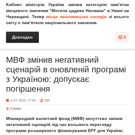
Кабінет міністрів України змінив категорію пам’ятки
місцевого значення "Могила цадика Нахмана" в Умані на
Черкащині. Тепер
місце паломництва хасидів
зі всього
світу є пам’яткою національного значення.
Докладно
0
МВФ змінив негативний
сценарій в оновленій програмі
з Україною: допускає
погіршення
2-07-2025, 17:00
285
Слово
Міжнародний валютний фонд (МВФ) несуттєво змінив
негативний сценарій під час восьмого перегляду
програми розширеного фінансування EFF для України,