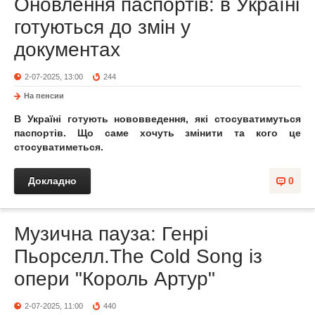
Оновлення паспортів: в Україні
готуються до змін у
документах
2-07-2025, 13:00
244
На пенсии
В Україні готують нововведення, які стосуватимуться
паспортів. Що саме хочуть змінити та кого це
стосуватиметься.
Докладно
0
Музична пауза: Генрі
Пьорселл.The Cold Song із
опери "Король Артур"
2-07-2025, 11:00
440