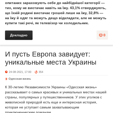
опитаних зараховують себе до найбіднішої категорії —
тих, кому не вистачає навіть на їжу. 43,1% стверджують,
що їхній родині вистачає грошей лише на їжу, 32,8% —
на їжу й одяг та можуть дещо відкладати, але не можуть
купити такі речі, як телевізор чи холодильник.
Докладно
0
И пусть Европа завидует:
уникальные места Украины
24-08-2021, 17:00
354
Одесская жизнь
К 30-летию Независимости Украины «Одесская жизнь»
рассказывает о самых красивых и уникальных местах нашей
страны, популярных у путешественников. У этих уголков с
живописной природой есть еще и интересная история,
которая не уступает самым захватывающим
приключенческим романам.