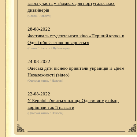
взяла участь у зйомках для португальських
дизайнерів
(Слово / Новости)
28-08-2022
Фестиваль студентського кіно «Перший крок» в
Одесі обов'язково повернеться
(Слово / Новости / Публикации)
24-08-2022
Одеські діти піснею привітали українців із Днем
Незалежності (відео)
(Одесская жизнь / Новости)
22-08-2022
У Берліні з’явиться площа Одеси: чому німці
вирішили так її назвати
(Одесская жизнь / Новости)