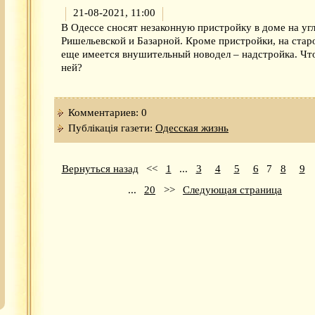
21-08-2021, 11:00
В Одессе сносят незаконную пристройку в доме на уг
Ришельевской и Базарной. Кроме пристройки, на ста
еще имеется внушительный новодел – надстройка. Что
ней?
Комментариев: 0
Публікація газети:
Одесская жизнь
Вернуться назад
<<
1
...
3
4
5
6
7
8
9
...
20
>>
Следующая страница