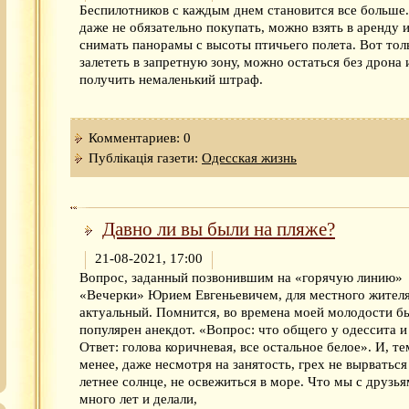
Беспилотников с каждым днем становится все больше
даже не обязательно покупать, можно взять в аренду 
снимать панорамы с высоты птичьего полета. Вот тол
залететь в запретную зону, можно остаться без дрона 
получить немаленький штраф.
Комментариев: 0
Публікація газети:
Одесская жизнь
Давно ли вы были на пляже?
21-08-2021, 17:00
Вопрос, заданный позвонившим на «горячую линию»
«Вечерки» Юрием Евгеньевичем, для местного жител
актуальный. Помнится, во времена моей молодости б
популярен анекдот. «Вопрос: что общего у одессита и
Ответ: голова коричневая, все остальное белое». И, те
менее, даже несмотря на занятость, грех не вырваться
летнее солнце, не освежиться в море. Что мы с друзь
много лет и делали,