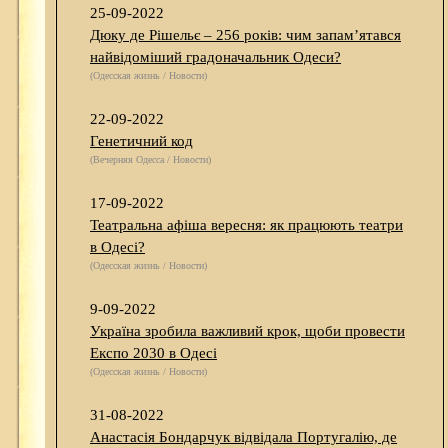
25-09-2022
Дюку де Рішельє – 256 років: чим запам’ятався
найвідоміший градоначальник Одеси?
(Одесская жизнь / Новости)
22-09-2022
Генетичний код
(Вечерняя Одесса / Новости)
17-09-2022
Театральна афіша вересня: як працюють театри
в Одесі?
(Одесская жизнь / Новости)
9-09-2022
Україна зробила важливий крок, щоби провести
Експо 2030 в Одесі
(Одесская жизнь / Новости)
31-08-2022
Анастасія Бондарчук відвідала Португалію, де