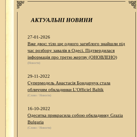
АКТУАЛЬНІ НОВИНИ
27-01-2026
Вже двоє: тіло ще одного загиблого знайшли під
час розбору завалів в Одесі. Підтвердилася
інформація про третю жертву (ОНОВЛЕНО)
(Новости)
29-11-2022
Супермодель Анастасія Бондарчук стала
обличчям обкладинки L’Officiel Baltik
(Слово / Новости)
16-10-2022
Одеситка прикрасила собою обкладинку Grazia
Bulgaria
(Слово / Новости)