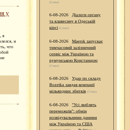
(Слово)
ия у
6-08-2026
Діалоги органу
та клавесину в Одеській
кірсі
(Слово)
, я
лелся, и
6-08-2026
Maersk запускає
ть, что
тимчасовий залізничний
собой
сервіс між Україною та
 не
румунською Констанцою
(Слово)
6-08-2026
Удар по складу
Rozetka завдав компанії
мільярдних збитків
(Слово)
6-08-2026
"Усі люблять
переможців": обмін
розвідувальними даними
між Україною та США