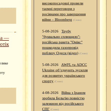
високопосадовці провели
таємні переговори з
росіянами про завершення
війни – Bloomberg
(Слово)
5-08-2026
Трубу
"буквально сплющило":
ка —
російська ракета "Онікс"
отік
пошкодила газопровід
поблизу Одеси (відео)
(Слово)
елике
5-08-2026
AWFL та ADCC
Ukraine об’єднують зусилля
рту
для розвитку українського
спорту
(Слово)
4-08-2026
Війна з Іраном
зробила Бельгію повністю
залежною від російського
СПГ
(Слово)