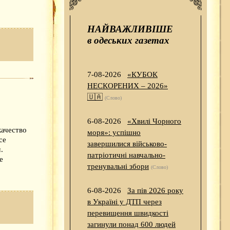
НАЙВАЖЛИВІШЕ
в одеських газетах
7-08-2026
«КУБОК
НЕСКОРЕНИХ – 2026»
🇺🇦
(Слово)
6-08-2026
«Хвилі Чорного
качество
моря»: успішно
се
завершилися військово-
.
патріотичні навчально-
е
тренувальні збори
(Слово)
6-08-2026
За пів 2026 року
в Україні у ДТП через
перевищення швидкості
загинули понад 600 людей