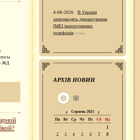
4-08-2026
В Україні
запровадять декларування
IMEI імпортованих
телефонів
(Слово)
й
олосы
о ЖД
АРХІВ НОВИН
«
Серпень 2021
»
зарной
Пн
Вт
Ср
Чт
Пт
Сб
Нд
йкой?
1
2
3
4
5
6
7
8