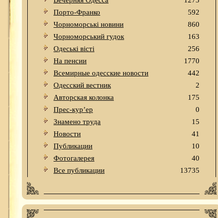
Вечерняя Одесса
1273
Порто-Франко
592
Чорноморські новини
860
Чорноморський гудок
163
Одеськi вiстi
256
На пенсии
1770
Всемирные одесские новости
442
Одесский вестник
2
Авторская колонка
175
Прес-кур’ер
0
Знамено труда
15
Новости
41
Публикации
10
Фотогалерея
40
Все публикации
13735