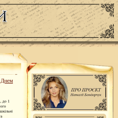
з Днем
, до 1
шого
 шкільні
та