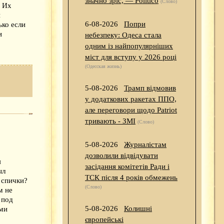
значно зріс, — Politico
(Слово)
. Их
и
6-08-2026
Попри
ько если
и
небезпеку: Одеса стала
одним із найпопулярніших
міст для вступу у 2026 році
(Одесская жизнь)
5-08-2026
Трамп відмовив
у додаткових ракетах ППО,
але переговори щодо Patriot
тривають - ЗМІ
(Слово)
5-08-2026
Журналістам
дозволили відвідувати
я
засідання комітетів Ради і
ыл
ТСК після 4 років обмежень
 спички?
(Слово)
м не
 под
5-08-2026
Колишні
ями
європейські