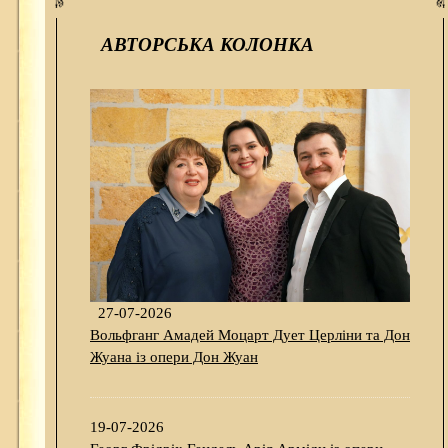
АВТОРСЬКА КОЛОНКА
27-07-2026
Вольфганг Амадей Моцарт Дует Церліни та Дон
Жуана із опери Дон Жуан
19-07-2026