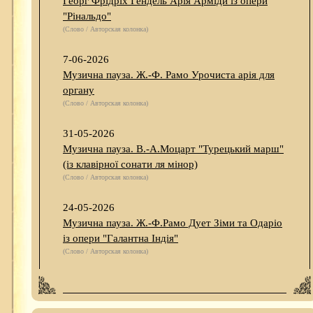
Георг Фрідріх Гендель Арія Арміди із опери
"Рінальдо"
(Слово / Авторская колонка)
7-06-2026
Музична пауза. Ж.-Ф. Рамо Урочиста арія для
органу
(Слово / Авторская колонка)
31-05-2026
Музична пауза. В.-А.Моцарт "Турецький марш"
(із клавірної сонати ля мінор)
(Слово / Авторская колонка)
24-05-2026
Музична пауза. Ж.-Ф.Рамо Дует Зіми та Одаріо
із опери "Галантна Індія"
(Слово / Авторская колонка)