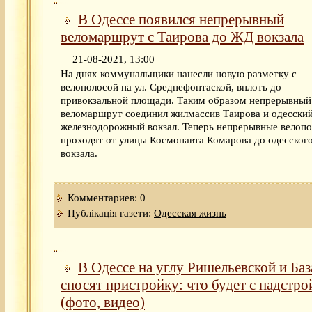
В Одессе появился непрерывный
веломаршрут с Таирова до ЖД вокзала
21-08-2021, 13:00
На днях коммунальщики нанесли новую разметку с
велополосой на ул. Среднефонтаской, вплоть до
привокзальной площади. Таким образом непрерывный
веломаршрут соединил жилмассив Таирова и одесски
железнодорожный вокзал. Теперь непрерывные велоп
проходят от улицы Космонавта Комарова до одесског
вокзала.
Комментариев: 0
Публікація газети:
Одесская жизнь
В Одессе на углу Ришельевской и Ба
сносят пристройку: что будет с надстро
(фото, видео)