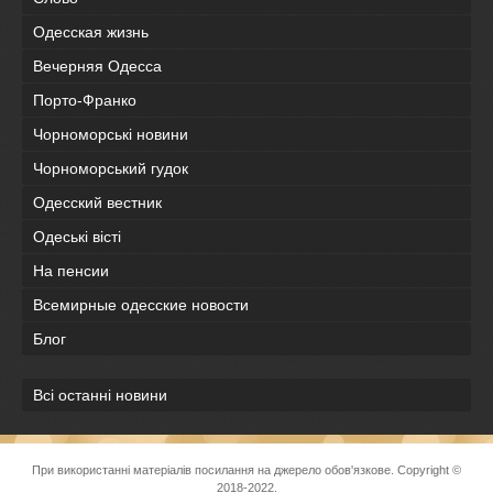
Одесская жизнь
Вечерняя Одесса
Порто-Франко
Чорноморські новини
Чорноморський гудок
Одесский вестник
Одеськi вiстi
На пенсии
Всемирные одесские новости
Блог
Всі останні новини
При використанні матеріалів посилання на джерело обов'язкове. Copyright ©
2018-2022.