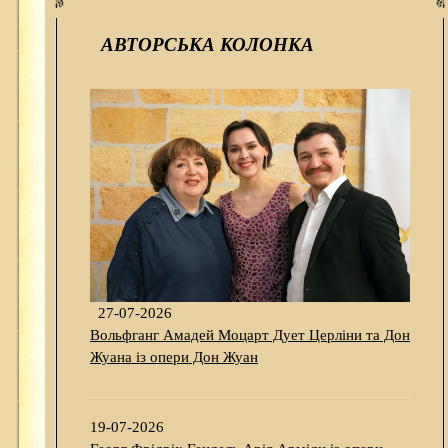
АВТОРСЬКА КОЛОНКА
27-07-2026
Вольфганг Амадей Моцарт Дует Церліни та Дон
Жуана із опери Дон Жуан
19-07-2026