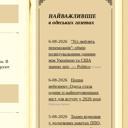
НАЙВАЖЛИВІШЕ
в одеських газетах
6-08-2026
"Усі люблять
переможців": обмін
розвідувальними даними
між Україною та США
ны. В
значно зріс, — Politico
ируют
(Слово)
6-08-2026
Попри
небезпеку: Одеса стала
одним із найпопулярніших
міст для вступу у 2026 році
(Одесская жизнь)
5-08-2026
Трамп відмовив
у додаткових ракетах ППО,