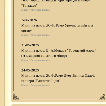
Георг Фрідріх Гендель Арія Арміди із опери
"Рінальдо"
(Слово / Авторская колонка)
7-06-2026
Музична пауза. Ж.-Ф. Рамо Урочиста арія для
органу
(Слово / Авторская колонка)
31-05-2026
Музична пауза. В.-А.Моцарт "Турецький марш"
(із клавірної сонати ля мінор)
(Слово / Авторская колонка)
24-05-2026
Музична пауза. Ж.-Ф.Рамо Дует Зіми та Одаріо
із опери "Галантна Індія"
(Слово / Авторская колонка)