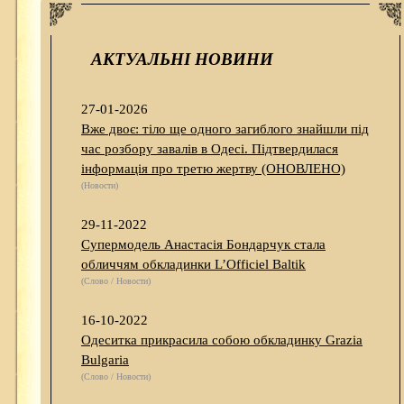
АКТУАЛЬНІ НОВИНИ
27-01-2026
Вже двоє: тіло ще одного загиблого знайшли під
час розбору завалів в Одесі. Підтвердилася
інформація про третю жертву (ОНОВЛЕНО)
(Новости)
29-11-2022
Супермодель Анастасія Бондарчук стала
обличчям обкладинки L’Officiel Baltik
(Слово / Новости)
16-10-2022
Одеситка прикрасила собою обкладинку Grazia
Bulgaria
(Слово / Новости)