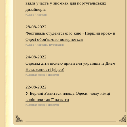
взяла участь у зйомках для португальських
дизайнерів
(Слово / Новости)
28-08-2022
Фестиваль студентського кіно «Перший крок» в
Одесі обов'язково повернеться
(Слово / Новости / Публикации)
24-08-2022
Одеські діти піснею привітали українців із Днем
Незалежності (відео)
(Одесская жизнь / Новости)
22-08-2022
У Берліні з’явиться площа Одеси: чому німці
вирішили так її назвати
(Одесская жизнь / Новости)