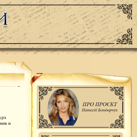
урх
жник и