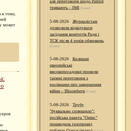
але переговори щодо Patriot
тривають - ЗМІ
(Слово)
 к тому,
ией
5-08-2026
Журналістам
у может
дозволили відвідувати
засідання комітетів Ради і
ТСК після 4 років обмежень
(Слово)
5-08-2026
Колишні
європейські
високопосадовці провели
а:
таємні переговори з
 о
росіянами про завершення
війни – Bloomberg
(Слово)
5-08-2026
Трубу
"буквально сплющило":
ксеров
російська ракета "Онікс"
пошкодила газопровід
по
поблизу Одеси (відео)
весе
(Слово)