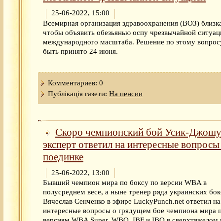
25-06-2022, 15:00
Всемирная организация здравоохранения (ВОЗ) близка
чтобы объявить обезьянью оспу чрезвычайной ситуац
международного масштаба. Решение по этому вопрос
быть принято 24 июня.
Комментариев: 0
Публікація газети:
На пенсии
Скоро чемпионский бой Усик-Джошу
эксперт ответил на интересные вопросы
поединке
25-06-2022, 13:00
Бывший чемпион мира по боксу по версии WBA в
полусреднем весе, а ныне тренер ряда украинских бо
Вячеслав Сенченко в эфире LuckyPunch.net ответил на
интересные вопросы о грядущем бое чемпиона мира 
версиям WBA Super, WBO, IBF и IBO в сверхтяжелом 