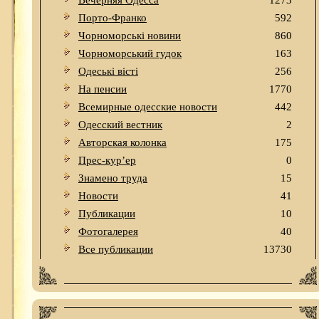
Вечерняя Одесса
1273
Порто-Франко
592
Чорноморські новини
860
Чорноморський гудок
163
Одеськi вiстi
256
На пенсии
1770
Всемирные одесские новости
442
Одесский вестник
2
Авторская колонка
175
Прес-кур’ер
0
Знамено труда
15
Новости
41
Публикации
10
Фотогалерея
40
Все публикации
13730