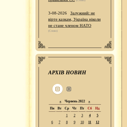
(Слово)
3-08-2026
Залужний: не
вірте казкам, Україна ніколи
не стане членом НАТО
(Слово)
АРХІВ НОВИН
«
Червень 2022
»
Пн
Вт
Ср
Чт
Пт
Сб
Нд
1
2
3
4
5
6
7
8
9
10
11
12