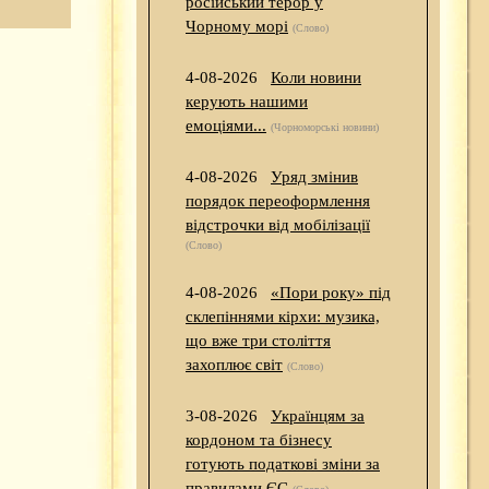
російський терор у
Чорному морі
(Слово)
4-08-2026
Коли новини
керують нашими
емоціями...
(Чорноморські новини)
4-08-2026
Уряд змінив
порядок переоформлення
відстрочки від мобілізації
(Слово)
4-08-2026
«Пори року» під
склепіннями кірхи: музика,
що вже три століття
захоплює світ
(Слово)
3-08-2026
Українцям за
кордоном та бізнесу
готують податкові зміни за
правилами ЄС