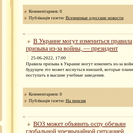
Комментариев: 0
Публікація газети:
Всемирные одесские новости
В Украине могут измениться правила
призыва из-за войны, — президент
25-06-2022, 17:00
Правила призыва в Украине могут изменить из-за вой
будущем это может коснуться юношей, которые план
поступать в высшие учебные заведения.
Комментариев: 0
Публікація газети:
На пенсии
ВОЗ может объявить оспу обезьян
глобальной чрезвычайной ситуацией