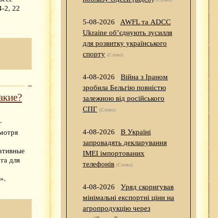
-2, 22
5-08-2026
AWFL та ADCC
Ukraine об’єднують зусилля
для розвитку українського
спорту
(Слово)
4-08-2026
Війна з Іраном
зробила Бельгію повністю
акие?
залежною від російського
СПГ
(Слово)
г
4-08-2026
В Україні
смотря
запровадять декларування
ативные
IMEI імпортованих
га для
телефонів
(Слово)
».
4-08-2026
Уряд скоригував
мінімальні експортні ціни на
агропродукцію через