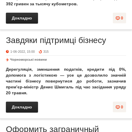
392 гривен за тысячу кубометров.
Докладно
0
Завдяки підтримці бізнесу
1-06-2022, 15:00
315
Чорноморські новини
Дерегуляція, зменшення податків, кредити під 0%,
допомога з логістикою — усе це дозволило значній
частині бізнесу повернутися до роботи, зазначив
прем’єр-міністр Денис Шмигаль під час засідання уряду
20 травня.
Докладно
0
Оформить заграничный