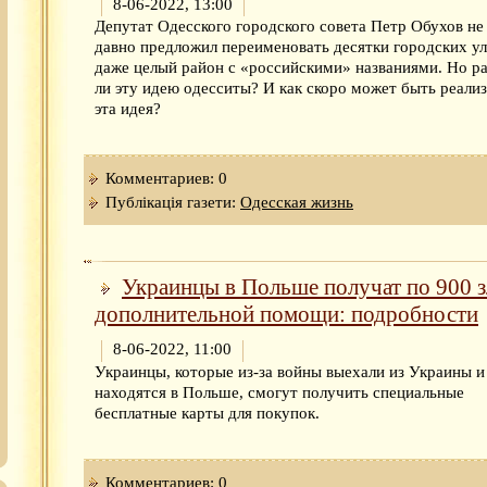
8-06-2022, 13:00
Депутат Одесского городского совета Петр Обухов не
давно предложил переименовать десятки городских ул
даже целый район с «российскими» названиями. Но р
ли эту идею одесситы? И как скоро может быть реали
эта идея?
Комментариев: 0
Публікація газети:
Одесская жизнь
Украинцы в Польше получат по 900 
дополнительной помощи: подробности
8-06-2022, 11:00
Украинцы, которые из-за войны выехали из Украины и
находятся в Польше, смогут получить специальные
бесплатные карты для покупок.
Комментариев: 0