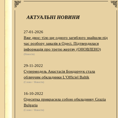
АКТУАЛЬНІ НОВИНИ
27-01-2026
Вже двоє: тіло ще одного загиблого знайшли під
час розбору завалів в Одесі. Підтвердилася
інформація про третю жертву (ОНОВЛЕНО)
(Новости)
29-11-2022
Супермодель Анастасія Бондарчук стала
обличчям обкладинки L’Officiel Baltik
(Слово / Новости)
16-10-2022
Одеситка прикрасила собою обкладинку Grazia
Bulgaria
(Слово / Новости)