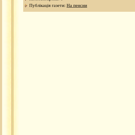
Публікація газети:
На пенсии