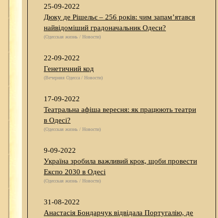
25-09-2022
Дюку де Рішельє – 256 років: чим запам’ятався
найвідоміший градоначальник Одеси?
(Одесская жизнь / Новости)
22-09-2022
Генетичний код
(Вечерняя Одесса / Новости)
17-09-2022
Театральна афіша вересня: як працюють театри
в Одесі?
(Одесская жизнь / Новости)
9-09-2022
Україна зробила важливий крок, щоби провести
Експо 2030 в Одесі
(Одесская жизнь / Новости)
31-08-2022
Анастасія Бондарчук відвідала Португалію, де