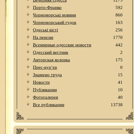
Вечерняя Одесса
1273
Порто-Франко
592
Чорноморські новини
860
Чорноморський гудок
163
Одеськi вiстi
256
На пенсии
1770
Всемирные одесские новости
442
Одесский вестник
2
Авторская колонка
175
Прес-кур’ер
0
Знамено труда
15
Новости
41
Публикации
10
Фотогалерея
40
Все публикации
13738