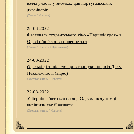
взяла участь у зйомках для португальських
дизайнерів
(Слово / Новости)
28-08-2022
Фестиваль студентського кіно «Перший крок» в
Одесі обов'язково повернеться
(Слово / Новости / Публикации)
24-08-2022
Одеські діти піснею привітали українців із Днем
Незалежності (відео)
(Одесская жизнь / Новости)
22-08-2022
У Берліні з’явиться площа Одеси: чому німці
вирішили так її назвати
(Одесская жизнь / Новости)