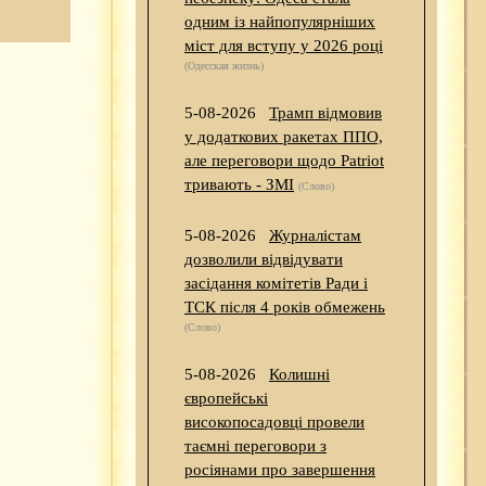
одним із найпопулярніших
міст для вступу у 2026 році
(Одесская жизнь)
5-08-2026
Трамп відмовив
у додаткових ракетах ППО,
але переговори щодо Patriot
тривають - ЗМІ
(Слово)
5-08-2026
Журналістам
дозволили відвідувати
засідання комітетів Ради і
ТСК після 4 років обмежень
(Слово)
5-08-2026
Колишні
європейські
високопосадовці провели
таємні переговори з
росіянами про завершення