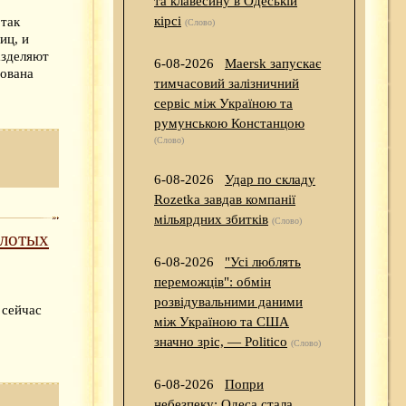
та клавесину в Одеській
кірсі
 так
(Слово)
иц, и
азделяют
6-08-2026
Maersk запускає
зована
тимчасовий залізничний
сервіс між Україною та
румунською Констанцою
(Слово)
6-08-2026
Удар по складу
Rozetka завдав компанії
мільярдних збитків
(Слово)
злотых
6-08-2026
"Усі люблять
переможців": обмін
розвідувальними даними
 сейчас
між Україною та США
значно зріс, — Politico
(Слово)
6-08-2026
Попри
небезпеку: Одеса стала