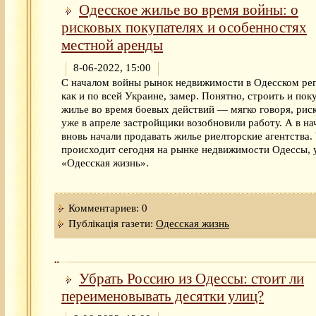
Одесское жилье во время войны: о
рисковых покупателях и особенностях
местной аренды
8-06-2022, 15:00
С началом войны рынок недвижимости в Одесском рег
как и по всей Украине, замер. Понятно, строить и пок
жилье во время боевых действий — мягко говоря, рис
уже в апреле застройщики возобновили работу. А в на
вновь начали продавать жилье риелторские агентства.
происходит сегодня на рынке недвижимости Одессы, 
«Одесская жизнь».
Комментариев: 0
Публікація газети:
Одесская жизнь
Убрать Россию из Одессы: стоит ли
переименовывать десятки улиц?