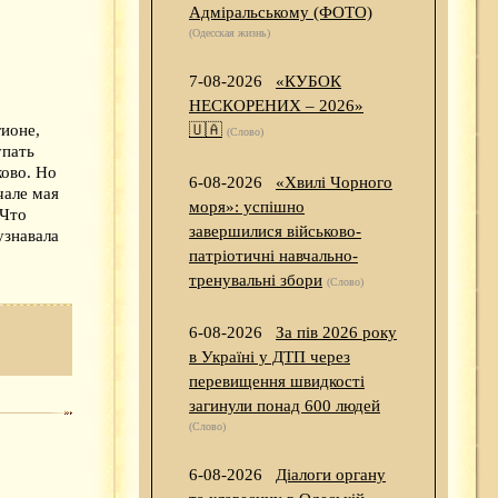
Адміральському (ФОТО)
(Одесская жизнь)
7-08-2026
«КУБОК
НЕСКОРЕНИХ – 2026»
ионе,
🇺🇦
(Слово)
упать
ково. Но
6-08-2026
«Хвилі Чорного
чале мая
моря»: успішно
 Что
завершилися військово-
узнавала
патріотичні навчально-
тренувальні збори
(Слово)
6-08-2026
За пів 2026 року
в Україні у ДТП через
перевищення швидкості
загинули понад 600 людей
(Слово)
6-08-2026
Діалоги органу