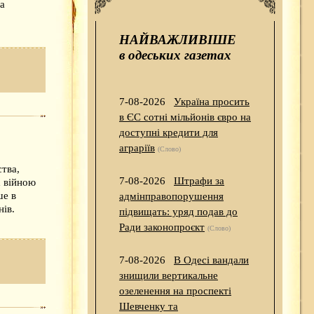
а
НАЙВАЖЛИВІШЕ
в одеських газетах
7-08-2026
Україна просить
в ЄС сотні мільйонів євро на
доступні кредити для
аграріїв
(Слово)
ства,
7-08-2026
Штрафи за
х війною
ше в
адмінправопорушення
ів.
підвищать: уряд подав до
Ради законопроєкт
(Слово)
7-08-2026
В Одесі вандали
знищили вертикальне
озеленення на проспекті
Шевченку та