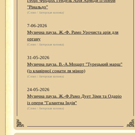
Георг Фрідріх Гендель Арія Арміди із опери
"Рінальдо"
(Слово / Авторская колонка)
7-06-2026
Музична пауза. Ж.-Ф. Рамо Урочиста арія для
органу
(Слово / Авторская колонка)
31-05-2026
Музична пауза. В.-А.Моцарт "Турецький марш"
(із клавірної сонати ля мінор)
(Слово / Авторская колонка)
24-05-2026
Музична пауза. Ж.-Ф.Рамо Дует Зіми та Одаріо
із опери "Галантна Індія"
(Слово / Авторская колонка)