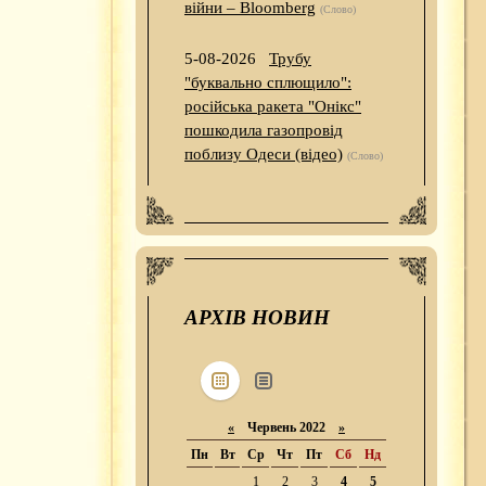
війни – Bloomberg
(Слово)
5-08-2026
Трубу
"буквально сплющило":
російська ракета "Онікс"
пошкодила газопровід
поблизу Одеси (відео)
(Слово)
АРХІВ НОВИН
«
Червень 2022
»
Пн
Вт
Ср
Чт
Пт
Сб
Нд
1
2
3
4
5