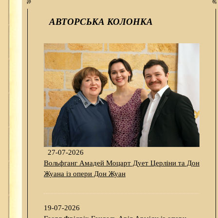
АВТОРСЬКА КОЛОНКА
27-07-2026
Вольфганг Амадей Моцарт Дует Церліни та Дон
Жуана із опери Дон Жуан
19-07-2026