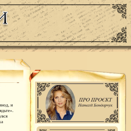
инод, и
ядьте».
увся
ха