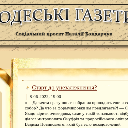
Старт до унезалежнення?
8-06-2022, 19:00
«— Да зачем сразу после собрания проводить еще и с
собор? Да что за формулировки вы предлагаете?! — С
Якщо вірити очевидцям, саме у такій тональності відб
діалог митрополита Онуфрія та проросійського олігар
Вадима Новинського, який був зело незадоволений