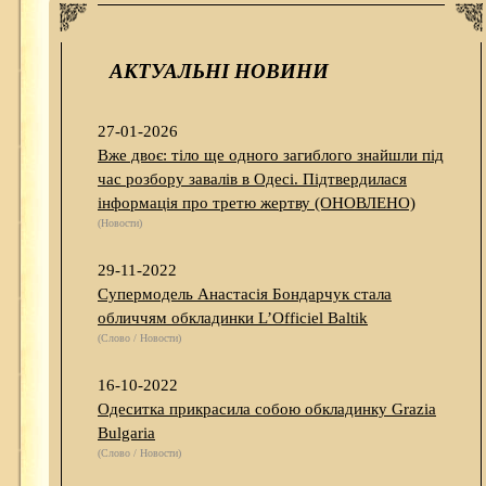
АКТУАЛЬНІ НОВИНИ
27-01-2026
Вже двоє: тіло ще одного загиблого знайшли під
час розбору завалів в Одесі. Підтвердилася
інформація про третю жертву (ОНОВЛЕНО)
(Новости)
29-11-2022
Супермодель Анастасія Бондарчук стала
обличчям обкладинки L’Officiel Baltik
(Слово / Новости)
16-10-2022
Одеситка прикрасила собою обкладинку Grazia
Bulgaria
(Слово / Новости)