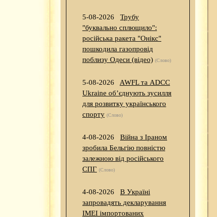
5-08-2026
Трубу
"буквально сплющило":
російська ракета "Онікс"
пошкодила газопровід
поблизу Одеси (відео)
(Слово)
5-08-2026
AWFL та ADCC
Ukraine об’єднують зусилля
для розвитку українського
спорту
(Слово)
4-08-2026
Війна з Іраном
зробила Бельгію повністю
залежною від російського
СПГ
(Слово)
4-08-2026
В Україні
запровадять декларування
IMEI імпортованих