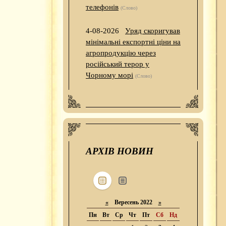
телефонів
(Слово)
4-08-2026
Уряд скоригував
мінімальні експортні ціни на
агропродукцію через
російський терор у
Чорному морі
(Слово)
АРХІВ НОВИН
«
Вересень 2022
»
Пн
Вт
Ср
Чт
Пт
Сб
Нд