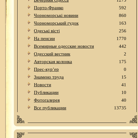
Вечерняя Одесса
1273
Порто-Франко
592
Чорноморські новини
860
Чорноморський гудок
163
Одеськi вiстi
256
На пенсии
1770
Всемирные одесские новости
442
Одесский вестник
2
Авторская колонка
175
Прес-кур’ер
0
Знамено труда
15
Новости
41
Публикации
10
Фотогалерея
40
Все публикации
13735