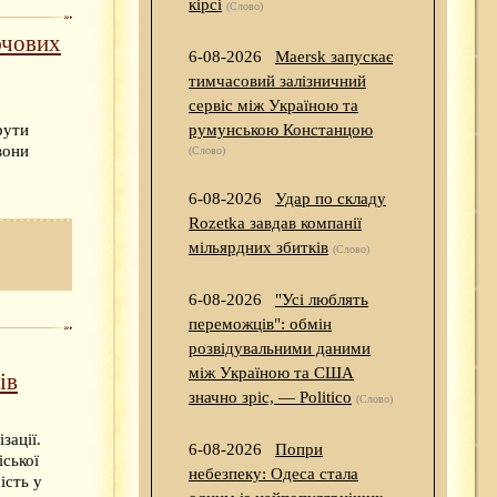
кірсі
(Слово)
ючових
6-08-2026
Maersk запускає
тимчасовий залізничний
сервіс між Україною та
рути
румунською Констанцою
вони
(Слово)
6-08-2026
Удар по складу
Rozetka завдав компанії
мільярдних збитків
(Слово)
6-08-2026
"Усі люблять
переможців": обмін
розвідувальними даними
між Україною та США
ів
значно зріс, — Politico
(Слово)
зації.
6-08-2026
Попри
іської
небезпеку: Одеса стала
ість у