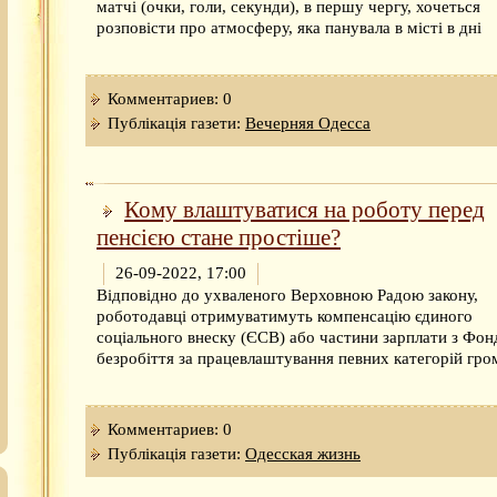
матчі (очки, голи, секунди), в першу чергу, хочеться
розповісти про атмосферу, яка панувала в місті в дні
Комментариев: 0
Публікація газети:
Вечерняя Одесса
Кому влаштуватися на роботу перед
пенсією стане простіше?
26-09-2022, 17:00
Відповідно до ухваленого Верховною Радою закону,
роботодавці отримуватимуть компенсацію єдиного
соціального внеску (ЄСВ) або частини зарплати з Фон
безробіття за працевлаштування певних категорій гро
Комментариев: 0
Публікація газети:
Одесская жизнь