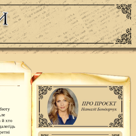
ебюту
Але
а й хто
далегідь
ретні