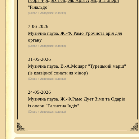
Георг Фрідріх Гендель Арія Арміди із опери
"Рінальдо"
(Слово / Авторская колонка)
7-06-2026
Музична пауза. Ж.-Ф. Рамо Урочиста арія для
органу
(Слово / Авторская колонка)
31-05-2026
Музична пауза. В.-А.Моцарт "Турецький марш"
(із клавірної сонати ля мінор)
(Слово / Авторская колонка)
24-05-2026
Музична пауза. Ж.-Ф.Рамо Дует Зіми та Одаріо
із опери "Галантна Індія"
(Слово / Авторская колонка)