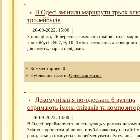
В Одесі змінили маршрути трьох кл
тролейбусів
26-09-2022, 15:00
З понеділка, 26 вересня, тимчасово змінюються марш
тролейбусів № 7, 9, 10. Зміни тимчасові, але як довго 
діятимуть, наразі невідомо.
Комментариев: 0
Публікація газети:
Одесская жизнь
Декомунізація по-одеськи: 6 вулиць
отримають імена співаків та композитор
26-09-2022, 13:00
В Одесі перейменують шість вулиць у рамках декомуні
Згідно з проектом рішення, опублікованому на сайті м
ради, всього планується перейменувати сім вулиць – ш