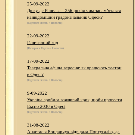
25-09-2022
Дюку де Рішельє – 256 років: чим запам’ятався
найвідоміший градоначальник Одеси?
(Одесская жизнь / Новости)
22-09-2022
Генетичний код
(Вечерняя Одесса / Новости)
17-09-2022
Театральна афіша вересня: як працюють театри
в Одесі?
(Одесская жизнь / Новости)
9-09-2022
Україна зробила важливий крок, щоби провести
Експо 2030 в Одесі
(Одесская жизнь / Новости)
31-08-2022
Анастасія Бондарчук відвідала Португалію, де