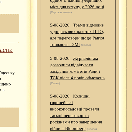
одним із найпопулярніших
а.
міст для вступу у 2026 році
(Одесская жизнь)
5-08-2026
Трамп відмовив
у додаткових ракетах ППО,
але переговори щодо Patriot
тривають - ЗМІ
(Слово)
асть:
5-08-2026
Журналістам
дозволили відвідувати
засідання комітетів Ради і
 Одеську
ТСК після 4 років обмежень
ю
нищено
(Слово)
и в
5-08-2026
Колишні
європейські
високопосадовці провели
таємні переговори з
росіянами про завершення
війни – Bloomberg
(Слово)