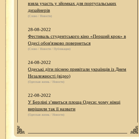
взяла участь у зйомках для португальських
дизайнерів
(Слово / Новости)
28-08-2022
Фестиваль студентського кіно «Перший крок» в
Одесі обов'язково повернеться
(Слово / Новости / Публикации)
24-08-2022
Одеські діти піснею привітали українців із Днем
Незалежності (відео)
(Одесская жизнь / Новости)
22-08-2022
У Берліні з’явиться площа Одеси: чому німці
вирішили так її назвати
(Одесская жизнь / Новости)