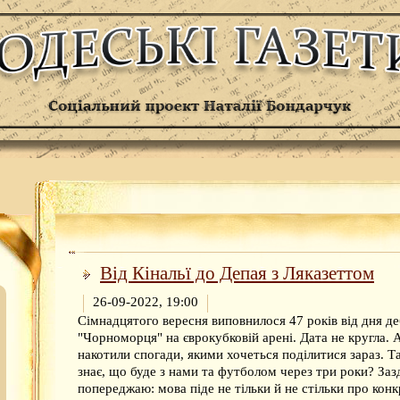
Від Кінальї до Депая з Ляказеттом
26-09-2022, 19:00
Сімнадцятого вересня виповнилося 47 років від дня д
"Чорноморця" на єврокубковій арені. Дата не кругла. 
накотили спогади, якими хочеться поділитися зараз. Т
знає, що буде з нами та футболом через три роки? Заз
попереджаю: мова піде не тільки й не стільки про конк