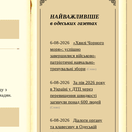
НАЙВАЖЛИВІШЕ
в одеських газетах
6-08-2026
«Хвилі Чорного
моря»: успішно
завершилися військово-
патріотичні навчально-
тренувальні збори
(Слово)
6-08-2026
За пів 2026 року
в Україні у ДТП через
ду з
мадян.
перевищення швидкості
загинули понад 600 людей
(Слово)
6-08-2026
Діалоги органу
та клавесину в Одеській