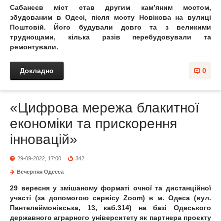
Сабанєєв міст став другим кам’яним мостом,
збудованим в Одесі, після мосту Новікова на вулиці
Поштовій. Його будували довго та з великими
труднощами, кілька разів перебудовували та
ремонтували.
Докладно
0
«Цифрова мережа блакитної
економіки та прискорення
інновацій»
29-09-2022, 17:00
342
Вечерняя Одесса
29 вересня у змішаному форматі очної та дистанційної
участі (за допомогою сервісу Zoom) в м. Одеса (вул.
Пантелеймонівська, 13, каб.314) на базі Одеського
державного аграрного університету як партнера проєкту