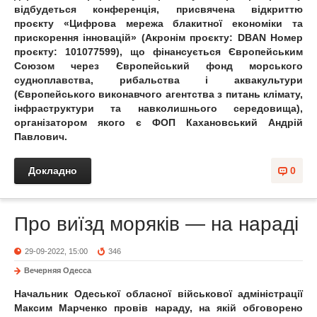
відбудеться конференція, присвячена відкриттю
проєкту «Цифрова мережа блакитної економіки та
прискорення інновацій» (Акронім проєкту: DBAN Номер
проєкту: 101077599), що фінансується Європейським
Союзом через Європейський фонд морського
судноплавства, рибальства і аквакультури
(Європейського виконавчого агентства з питань клімату,
інфраструктури та навколишнього середовища),
організатором якого є ФОП Кахановський Андрій
Павлович.
Докладно
0
Про виїзд моряків — на нараді
29-09-2022, 15:00
346
Вечерняя Одесса
Начальник Одеської обласної військової адміністрації
Максим Марченко провів нараду, на якій обговорено