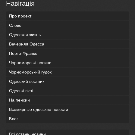
Навігація
Про проект
Слово
Одесская жизнь
Вечерняя Одесса
Порто-Франко
Чорноморські новини
Чорноморський гудок
Одесский вестник
Одеськi вiстi
На пенсии
Всемирные одесские новости
Блог
Всі останні новини