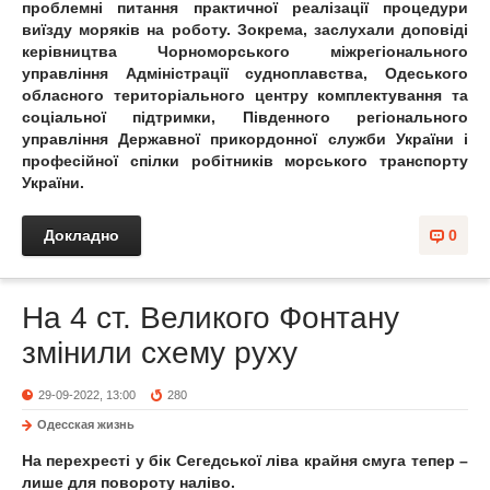
проблемні питання практичної реалізації процедури
виїзду моряків на роботу. Зокрема, заслухали доповіді
керівництва Чорноморського міжрегіонального
управління Адміністрації судноплавства, Одеського
обласного територіального центру комплектування та
соціальної підтримки, Південного регіонального
управління Державної прикордонної служби України і
професійної спілки робітників морського транспорту
України.
Докладно
0
На 4 ст. Великого Фонтану
змінили схему руху
29-09-2022, 13:00
280
Одесская жизнь
На перехресті у бік Сегедської ліва крайня смуга тепер –
лише для повороту наліво.