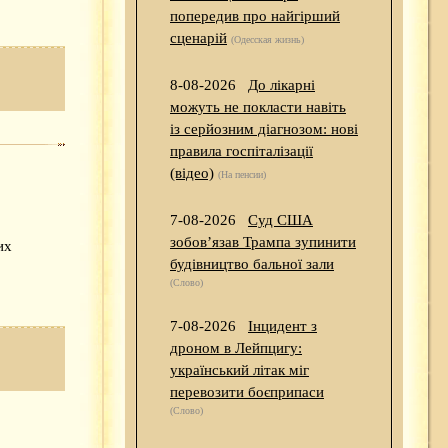
попередив про найгірший
сценарій
(Одесская жизнь)
8-08-2026
До лікарні
можуть не покласти навіть
із серйозним діагнозом: нові
правила госпіталізації
(відео)
(На пенсии)
7-08-2026
Суд США
зобов’язав Трампа зупинити
их
будівництво бальної зали
(Слово)
7-08-2026
Інцидент з
дроном в Лейпцигу:
український літак міг
перевозити боєприпаси
(Слово)