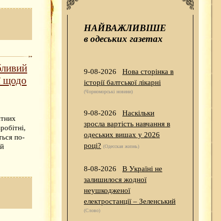
НАЙВАЖЛИВІШЕ
в одеських газетах
бливий
9-08-2026
Нова сторінка в
ї щодо
історії балтської лікарні
(Чорноморські новини)
9-08-2026
Наскільки
ітних
зросла вартість навчання в
робітні,
одеських вишах у 2026
ться по-
році?
ий
(Одесская жизнь)
8-08-2026
В Україні не
залишилося жодної
неушкодженої
електростанції – Зеленський
(Слово)