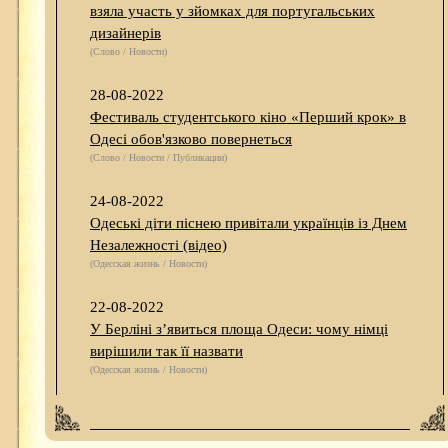
взяла участь у зйомках для португальських
дизайнерів
(Слово / Новости)
28-08-2022
Фестиваль студентського кіно «Перший крок» в
Одесі обов'язково повернеться
(Слово / Новости / Публикации)
24-08-2022
Одеські діти піснею привітали українців із Днем
Незалежності (відео)
(Одесская жизнь / Новости)
22-08-2022
У Берліні з’явиться площа Одеси: чому німці
вирішили так її назвати
(Одесская жизнь / Новости)