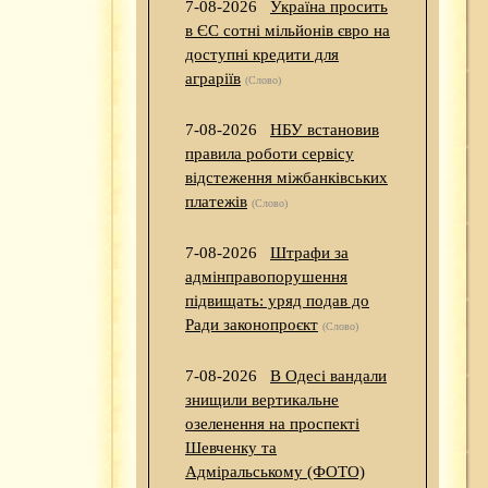
7-08-2026
Україна просить
в ЄС сотні мільйонів євро на
доступні кредити для
аграріїв
(Слово)
7-08-2026
НБУ встановив
правила роботи сервісу
відстеження міжбанківських
платежів
(Слово)
7-08-2026
Штрафи за
адмінправопорушення
підвищать: уряд подав до
Ради законопроєкт
(Слово)
7-08-2026
В Одесі вандали
знищили вертикальне
озеленення на проспекті
Шевченку та
Адміральському (ФОТО)