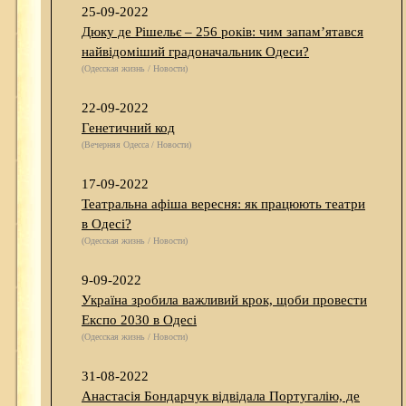
25-09-2022
Дюку де Рішельє – 256 років: чим запам’ятався
найвідоміший градоначальник Одеси?
(Одесская жизнь / Новости)
22-09-2022
Генетичний код
(Вечерняя Одесса / Новости)
17-09-2022
Театральна афіша вересня: як працюють театри
в Одесі?
(Одесская жизнь / Новости)
9-09-2022
Україна зробила важливий крок, щоби провести
Експо 2030 в Одесі
(Одесская жизнь / Новости)
31-08-2022
Анастасія Бондарчук відвідала Португалію, де