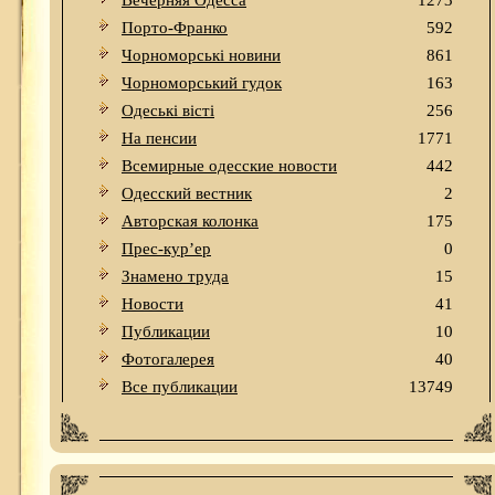
Вечерняя Одесса
1273
Порто-Франко
592
Чорноморські новини
861
Чорноморський гудок
163
Одеськi вiстi
256
На пенсии
1771
Всемирные одесские новости
442
Одесский вестник
2
Авторская колонка
175
Прес-кур’ер
0
Знамено труда
15
Новости
41
Публикации
10
Фотогалерея
40
Все публикации
13749