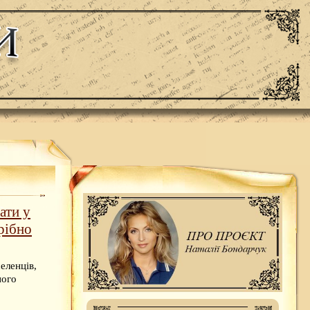
ати у
рібно
еленців,
ного