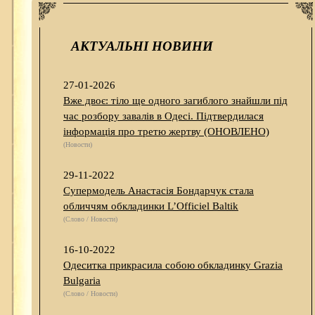
АКТУАЛЬНІ НОВИНИ
27-01-2026
Вже двоє: тіло ще одного загиблого знайшли під
час розбору завалів в Одесі. Підтвердилася
інформація про третю жертву (ОНОВЛЕНО)
(Новости)
29-11-2022
Супермодель Анастасія Бондарчук стала
обличчям обкладинки L’Officiel Baltik
(Слово / Новости)
16-10-2022
Одеситка прикрасила собою обкладинку Grazia
Bulgaria
(Слово / Новости)