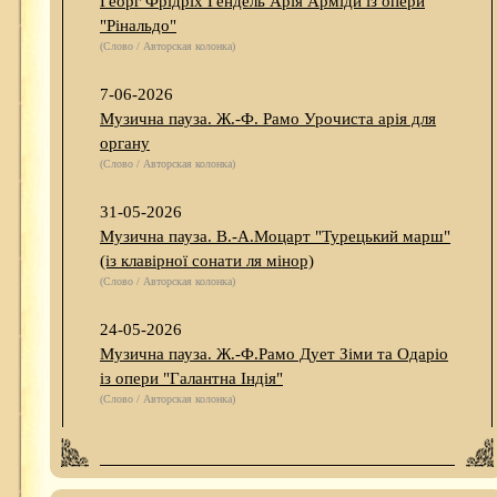
Георг Фрідріх Гендель Арія Арміди із опери
"Рінальдо"
(Слово / Авторская колонка)
7-06-2026
Музична пауза. Ж.-Ф. Рамо Урочиста арія для
органу
(Слово / Авторская колонка)
31-05-2026
Музична пауза. В.-А.Моцарт "Турецький марш"
(із клавірної сонати ля мінор)
(Слово / Авторская колонка)
24-05-2026
Музична пауза. Ж.-Ф.Рамо Дует Зіми та Одаріо
із опери "Галантна Індія"
(Слово / Авторская колонка)