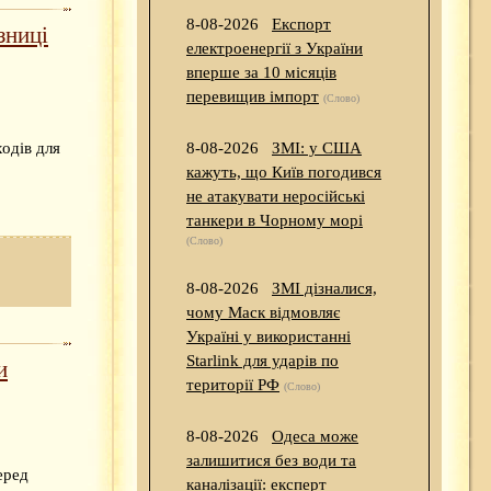
8-08-2026
Експорт
зниці
електроенергії з України
вперше за 10 місяців
перевищив імпорт
(Слово)
одів для
8-08-2026
ЗМІ: у США
кажуть, що Київ погодився
не атакувати неросійські
танкери в Чорному морі
(Слово)
8-08-2026
ЗМІ дізналися,
чому Маск відмовляє
Україні у використанні
Starlink для ударів по
и
території РФ
(Слово)
8-08-2026
Одеса може
залишитися без води та
еред
каналізації: експерт