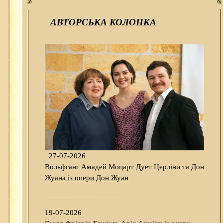
АВТОРСЬКА КОЛОНКА
27-07-2026
Вольфганг Амадей Моцарт Дует Церліни та Дон
Жуана із опери Дон Жуан
19-07-2026