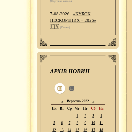
(Одесская жизнь)
7-08-2026
«КУБОК
НЕСКОРЕНИХ – 2026»
🇺🇦
(Слово)
АРХІВ НОВИН
«
Вересень 2022
»
Пн
Вт
Ср
Чт
Пт
Сб
Нд
1
2
3
4
5
6
7
8
9
10
11
12
13
14
15
16
17
18