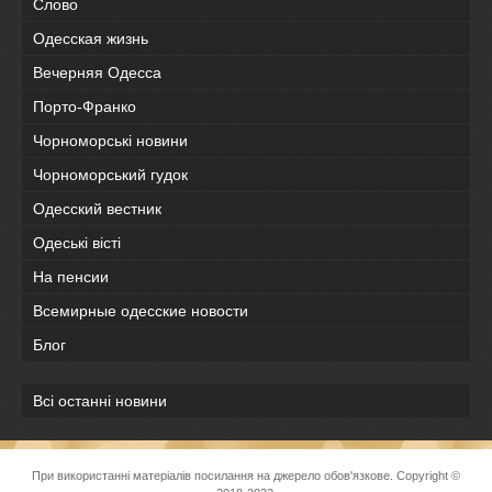
Слово
Одесская жизнь
Вечерняя Одесса
Порто-Франко
Чорноморські новини
Чорноморський гудок
Одесский вестник
Одеськi вiстi
На пенсии
Всемирные одесские новости
Блог
Всі останні новини
При використанні матеріалів посилання на джерело обов'язкове. Copyright ©