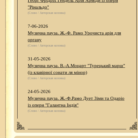
Георг Фрідріх Гендель Арія Арміди із опери
"Рінальдо"
(Слово / Авторская колонка)
7-06-2026
Музична пауза. Ж.-Ф. Рамо Урочиста арія для
органу
(Слово / Авторская колонка)
31-05-2026
Музична пауза. В.-А.Моцарт "Турецький марш"
(із клавірної сонати ля мінор)
(Слово / Авторская колонка)
24-05-2026
Музична пауза. Ж.-Ф.Рамо Дует Зіми та Одаріо
із опери "Галантна Індія"
(Слово / Авторская колонка)