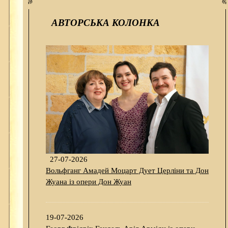
АВТОРСЬКА КОЛОНКА
27-07-2026
Вольфганг Амадей Моцарт Дует Церліни та Дон
Жуана із опери Дон Жуан
19-07-2026