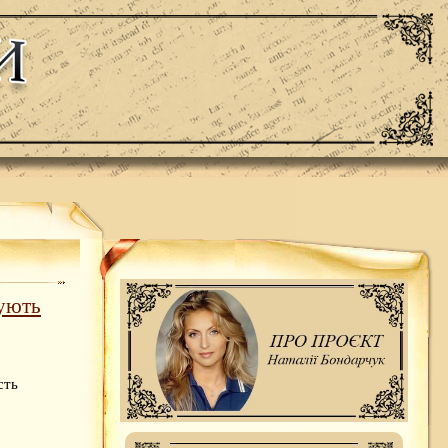
нують
сть