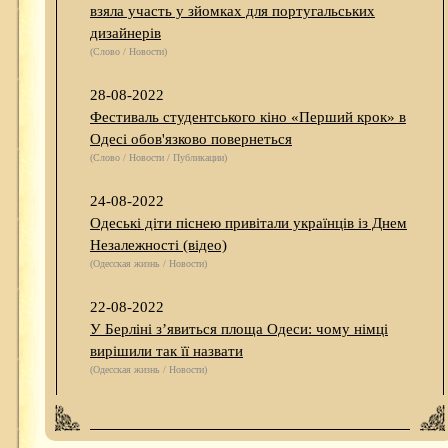
взяла участь у зйомках для португальських
дизайнерів
(Слово / Новости)
28-08-2022
Фестиваль студентського кіно «Перший крок» в
Одесі обов'язково повернеться
(Слово / Новости / Публикации)
24-08-2022
Одеські діти піснею привітали українців із Днем
Незалежності (відео)
(Одесская жизнь / Новости)
22-08-2022
У Берліні з’явиться площа Одеси: чому німці
вирішили так її назвати
(Одесская жизнь / Новости)