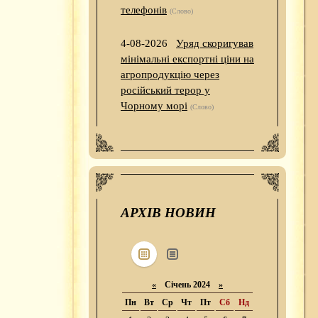
телефонів
(Слово)
4-08-2026
Уряд скоригував
мінімальні експортні ціни на
агропродукцію через
російський терор у
Чорному морі
(Слово)
АРХІВ НОВИН
«
Січень 2024
»
Пн
Вт
Ср
Чт
Пт
Сб
Нд