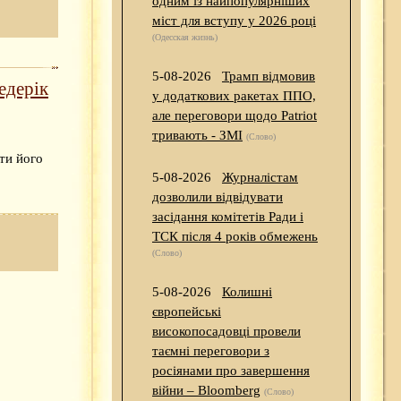
одним із найпопулярніших
міст для вступу у 2026 році
(Одесская жизнь)
5-08-2026
Трамп відмовив
едерік
у додаткових ракетах ППО,
але переговори щодо Patriot
тривають - ЗМІ
(Слово)
ти його
5-08-2026
Журналістам
дозволили відвідувати
засідання комітетів Ради і
ТСК після 4 років обмежень
(Слово)
5-08-2026
Колишні
європейські
високопосадовці провели
таємні переговори з
росіянами про завершення
війни – Bloomberg
(Слово)