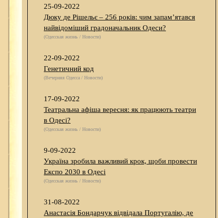
25-09-2022
Дюку де Рішельє – 256 років: чим запам’ятався
найвідоміший градоначальник Одеси?
(Одесская жизнь / Новости)
22-09-2022
Генетичний код
(Вечерняя Одесса / Новости)
17-09-2022
Театральна афіша вересня: як працюють театри
в Одесі?
(Одесская жизнь / Новости)
9-09-2022
Україна зробила важливий крок, щоби провести
Експо 2030 в Одесі
(Одесская жизнь / Новости)
31-08-2022
Анастасія Бондарчук відвідала Португалію, де