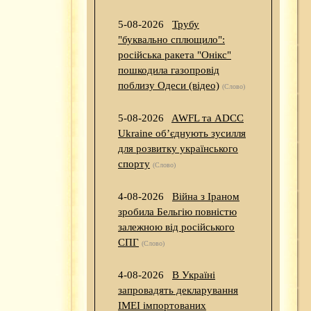
5-08-2026
Трубу
"буквально сплющило":
російська ракета "Онікс"
пошкодила газопровід
поблизу Одеси (відео)
(Слово)
5-08-2026
AWFL та ADCC
Ukraine об’єднують зусилля
для розвитку українського
спорту
(Слово)
4-08-2026
Війна з Іраном
зробила Бельгію повністю
залежною від російського
СПГ
(Слово)
4-08-2026
В Україні
запровадять декларування
IMEI імпортованих