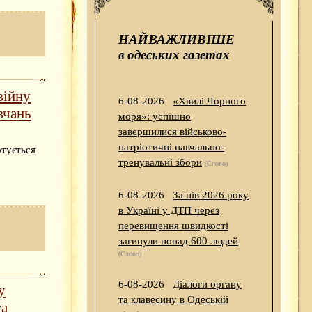
НАЙВАЖЛИВІШЕ
в одеських газетах
війну
6-08-2026
«Хвилі Чорного
вчань
моря»: успішно
завершилися військово-
патріотичні навчально-
отується
тренувальні збори
(Слово)
6-08-2026
За пів 2026 року
в Україні у ДТП через
перевищення швидкості
загинули понад 600 людей
(Слово)
6-08-2026
Діалоги органу
у
та клавесину в Одеській
га