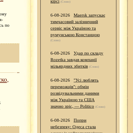
кірсі
(Слово)
ному
6-08-2026
Maersk запускає
я-
тимчасовий залізничний
сь по
сервіс між Україною та
румунською Констанцою
(Слово)
6-08-2026
Удар по складу
Rozetka завдав компанії
мільярдних збитків
(Слово)
ско,
6-08-2026
"Усі люблять
переможців": обмін
розвідувальними даними
між Україною та США
к
значно зріс, — Politico
(Слово)
і
6-08-2026
Попри
небезпеку: Одеса стала