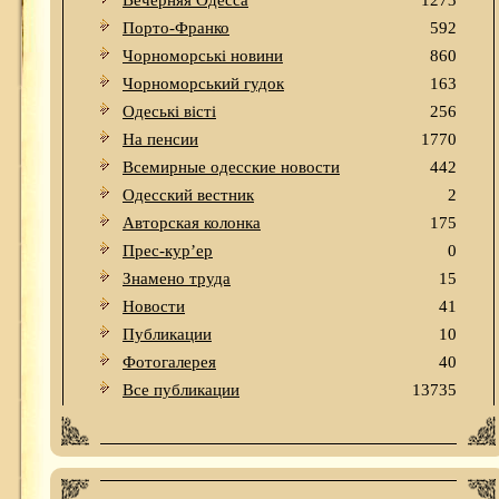
Вечерняя Одесса
1273
Порто-Франко
592
Чорноморські новини
860
Чорноморський гудок
163
Одеськi вiстi
256
На пенсии
1770
Всемирные одесские новости
442
Одесский вестник
2
Авторская колонка
175
Прес-кур’ер
0
Знамено труда
15
Новости
41
Публикации
10
Фотогалерея
40
Все публикации
13735