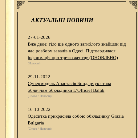
АКТУАЛЬНІ НОВИНИ
27-01-2026
Вже двоє: тіло ще одного загиблого знайшли під
час розбору завалів в Одесі. Підтвердилася
інформація про третю жертву (ОНОВЛЕНО)
(Новости)
29-11-2022
Супермодель Анастасія Бондарчук стала
обличчям обкладинки L’Officiel Baltik
(Слово / Новости)
16-10-2022
Одеситка прикрасила собою обкладинку Grazia
Bulgaria
(Слово / Новости)