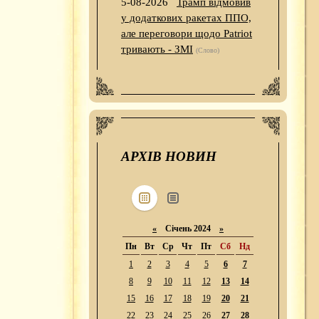
5-08-2026
Трамп відмовив
у додаткових ракетах ППО,
але переговори щодо Patriot
тривають - ЗМІ
(Слово)
АРХІВ НОВИН
«
Січень 2024
»
Пн
Вт
Ср
Чт
Пт
Сб
Нд
1
2
3
4
5
6
7
8
9
10
11
12
13
14
15
16
17
18
19
20
21
22
23
24
25
26
27
28