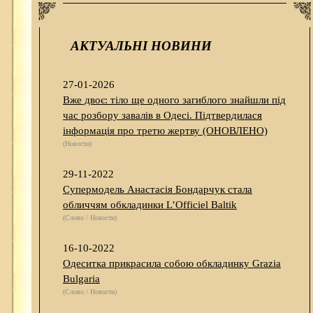
АКТУАЛЬНІ НОВИНИ
27-01-2026
Вже двоє: тіло ще одного загиблого знайшли під
час розбору завалів в Одесі. Підтвердилася
інформація про третю жертву (ОНОВЛЕНО)
(Новости)
29-11-2022
Супермодель Анастасія Бондарчук стала
обличчям обкладинки L’Officiel Baltik
(Слово / Новости)
16-10-2022
Одеситка прикрасила собою обкладинку Grazia
Bulgaria
(Слово / Новости)