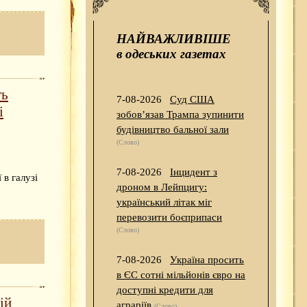
НАЙВАЖЛИВІШЕ
в одеських газетах
ть
7-08-2026
Суд США
і
зобов’язав Трампа зупинити
будівництво бальної зали
(Слово)
7-08-2026
Інцидент з
 в галузі
дроном в Лейпцигу:
український літак міг
перевозити боєприпаси
(Слово)
7-08-2026
Україна просить
в ЄС сотні мільйонів євро на
доступні кредити для
ій
аграріїв
(Слово)