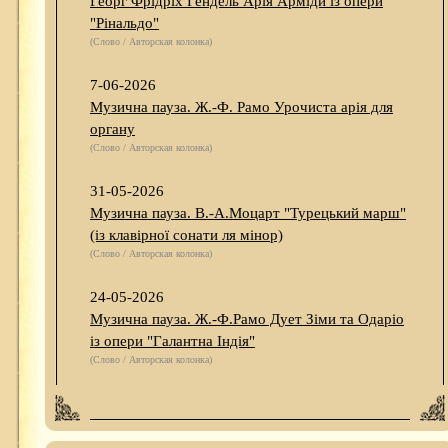
Георг Фрідріх Гендель Арія Арміди із опери
"Рінальдо"
(Слово / Авторская колонка)
7-06-2026
Музична пауза. Ж.-Ф. Рамо Урочиста арія для
органу
(Слово / Авторская колонка)
31-05-2026
Музична пауза. В.-А.Моцарт "Турецький марш"
(із клавірної сонати ля мінор)
(Слово / Авторская колонка)
24-05-2026
Музична пауза. Ж.-Ф.Рамо Дует Зіми та Одаріо
із опери "Галантна Індія"
(Слово / Авторская колонка)