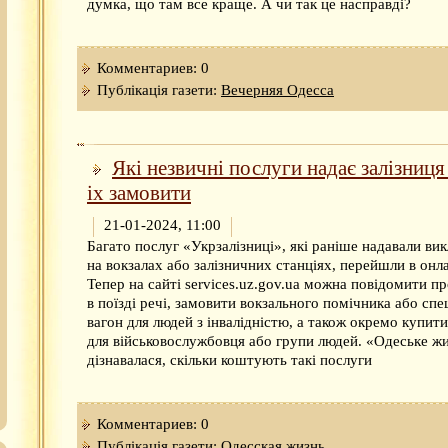
думка, що там все краще. А чи так це насправді?
Комментариев: 0
Публікація газети:
Вечерняя Одесса
Які незвичні послуги надає залізниця 
іх замовити
21-01-2024, 11:00
Багато послуг «Укрзалізниці», які раніше надавали ви
на вокзалах або залізничних станціях, перейшли в онл
Тепер на сайті services.uz.gov.ua можна повідомити пр
в поїзді речі, замовити вокзального помічника або спе
вагон для людей з інвалідністю, а також окремо купит
для військовослужбовця або групи людей. «Одеське ж
дізнавалася, скільки коштують такі послуги
Комментариев: 0
Публікація газети:
Одесская жизнь