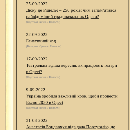
25-09-2022
Дюку де Рішельє – 256 років: чим запам’ятався
найвідоміший градоначальник Одеси?
(Одесская жизнь / Новости)
22-09-2022
Генетичний код
(Вечерняя Одесса / Новости)
17-09-2022
Театральна афіша вересня: як працюють театри
в Одесі?
(Одесская жизнь / Новости)
9-09-2022
Україна зробила важливий крок, щоби провести
Експо 2030 в Одесі
(Одесская жизнь / Новости)
31-08-2022
Анастасія Бондарчук відвідала Португалію, де