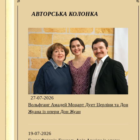
АВТОРСЬКА КОЛОНКА
27-07-2026
Вольфганг Амадей Моцарт Дует Церліни та Дон
Жуана із опери Дон Жуан
19-07-2026