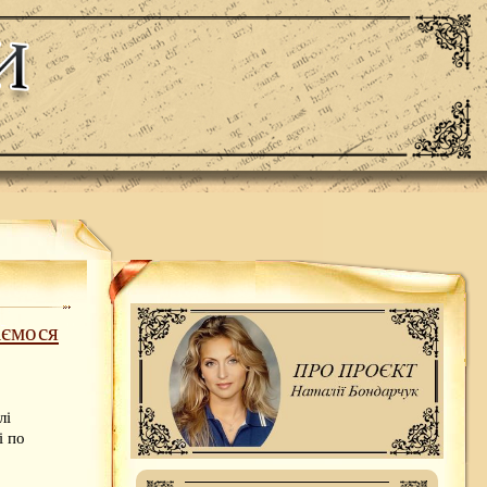
аємося
лі
і по