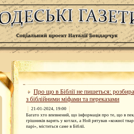
Про що в Біблії не пишеться: розбир
з біблійними міфами та переказами
21-01-2024, 19:00
Багато хто впевнений, що інформація про те, що в пек
грішників варять у котлах, а Ной рятував «кожної твар
парі», міститься саме в Біблії.