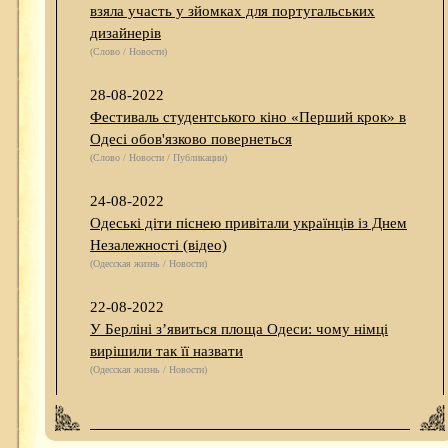
взяла участь у зйомках для португальських
дизайнерів
(Слово / Новости)
28-08-2022
Фестиваль студентського кіно «Перший крок» в
Одесі обов'язково повернеться
(Слово / Новости / Публикации)
24-08-2022
Одеські діти піснею привітали українців із Днем
Незалежності (відео)
(Одесская жизнь / Новости)
22-08-2022
У Берліні з’явиться площа Одеси: чому німці
вирішили так її назвати
(Одесская жизнь / Новости)