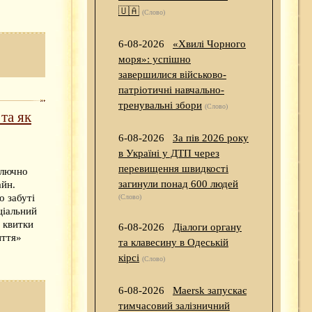
🇺🇦
(Слово)
6-08-2026
«Хвилі Чорного
моря»: успішно
завершилися військово-
патріотичні навчально-
тренувальні збори
(Слово)
та як
6-08-2026
За пів 2026 року
в Україні у ДТП через
перевищення швидкості
ключно
загинули понад 600 людей
айн.
о забуті
(Слово)
ціальний
и квитки
6-08-2026
Діалоги органу
иття»
та клавесину в Одеській
кірсі
(Слово)
6-08-2026
Maersk запускає
тимчасовий залізничний