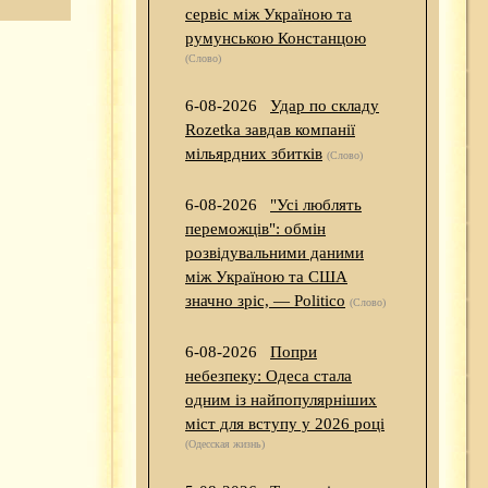
сервіс між Україною та
румунською Констанцою
(Слово)
6-08-2026
Удар по складу
Rozetka завдав компанії
мільярдних збитків
(Слово)
6-08-2026
"Усі люблять
переможців": обмін
розвідувальними даними
між Україною та США
значно зріс, — Politico
(Слово)
6-08-2026
Попри
небезпеку: Одеса стала
одним із найпопулярніших
міст для вступу у 2026 році
(Одесская жизнь)