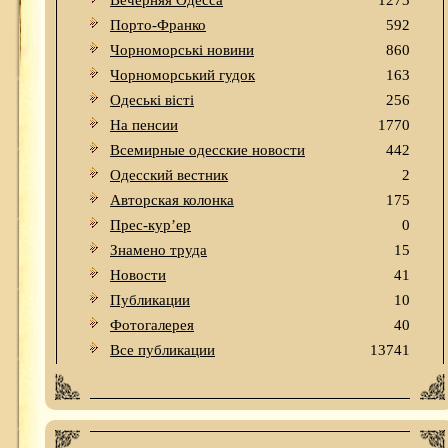
Вечерняя Одесса
1273
Порто-Франко
592
Чорноморські новини
860
Чорноморський гудок
163
Одеськi вiстi
256
На пенсии
1770
Всемирные одесские новости
442
Одесский вестник
2
Авторская колонка
175
Прес-кур’ер
0
Знамено труда
15
Новости
41
Публикации
10
Фотогалерея
40
Все публикации
13741