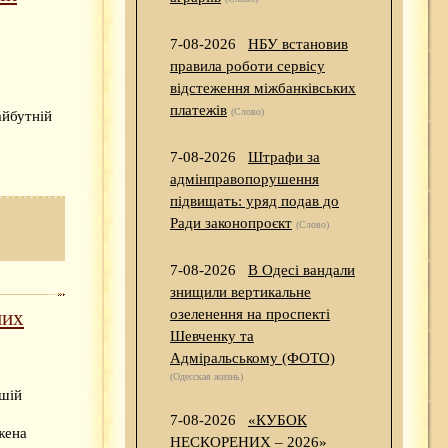
7-08-2026
НБУ встановив
правила роботи сервісу
відстеження міжбанківських
платежів
(Слово)
айбутній
7-08-2026
Штрафи за
адмінправопорушення
підвищать: уряд подав до
Ради законопроєкт
(Слово)
7-08-2026
В Одесі вандали
знищили вертикальне
них
озеленення на проспекті
Шевченку та
Адміральському (ФОТО)
(Одесская жизнь)
ашій
7-08-2026
«КУБОК
жена
НЕСКОРЕНИХ – 2026»