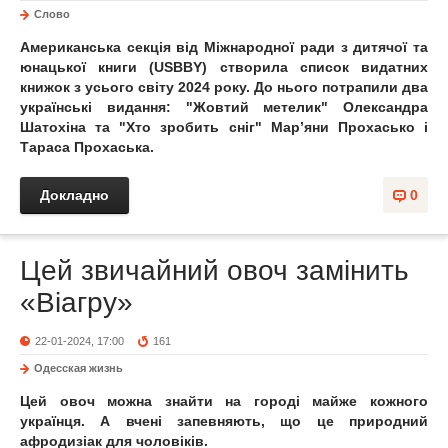
Слово
Американська секція від
Міжнародної ради з дитячої та
юнацької книги (USBBY)
створила список видатних
книжок з усього світу 2024 року. До нього потрапили два
українські видання:
"Жовтий метелик"
Олександра
Шатохіна та
"Хто зробить сніг"
Мар’яни Прохасько і
Тараса Прохаська.
Докладно
0
Цей звичайний овоч замінить
«Віагру»
22-01-2024, 17:00
161
Одесская жизнь
Цей овоч можна знайти на городі майже кожного
українця. А вчені запевняють, що це природний
афродизіак для чоловіків.