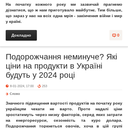
На початку кожного року ми зазвичай прагнемо
дізнатися, що ж нам приготувало майбутнє. Тим більше,
що зараз у нас на всіх одна мрія - закінчення війни і мир
у країні.
Докладно
0
Подорожчання неминуче? Які
ціни на продукти в Україні
будуть у 2024 році
8-01-2024, 17:00
253
Слово
Значного підвищення вартості продуктів на початку року
українцям чекати не варто. Проте надалі ціни
зростатимуть через низку факторів, серед яких затрати
на енергоресурси, сезонність та курс долара.
Подорожчання торкнеться овочів, хоча в цій групі