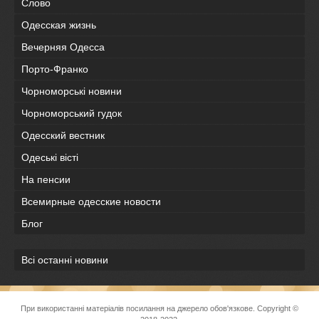
Слово
Одесская жизнь
Вечерняя Одесса
Порто-Франко
Чорноморські новини
Чорноморський гудок
Одесский вестник
Одеськi вiстi
На пенсии
Всемирные одесские новости
Блог
Всі останні новини
При використанні матеріалів посилання на джерело обов'язкове. Copyright ©