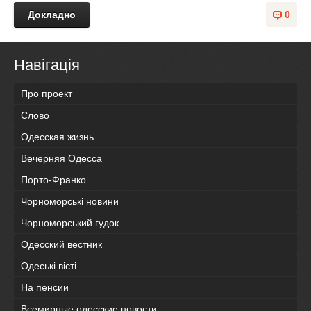
Докладно
0
Навігація
Про проект
Слово
Одесская жизнь
Вечерняя Одесса
Порто-Франко
Чорноморські новини
Чорноморський гудок
Одесский вестник
Одеськi вiстi
На пенсии
Всемирные одесские новости