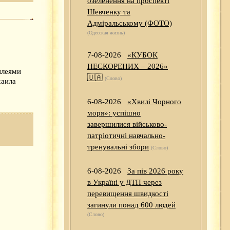
озеленення на проспекті
Шевченку та
Адміральському (ФОТО)
(Одесская жизнь)
7-08-2026
«КУБОК
НЕСКОРЕНИХ – 2026»
илеями
🇺🇦
(Слово)
хаила
6-08-2026
«Хвилі Чорного
моря»: успішно
завершилися військово-
патріотичні навчально-
тренувальні збори
(Слово)
6-08-2026
За пів 2026 року
в Україні у ДТП через
перевищення швидкості
загинули понад 600 людей
(Слово)