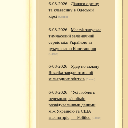
6-08-2026
Діалоги органу
та клавесину в Одеській
кірсі
(Слово)
6-08-2026
Maersk запускає
тимчасовий залізничний
сервіс між Україною та
румунською Констанцою
(Слово)
6-08-2026
Удар по складу
Rozetka завдав компанії
мільярдних збитків
(Слово)
6-08-2026
"Усі люблять
переможців": обмін
розвідувальними даними
між Україною та США
значно зріс, — Politico
(Слово)