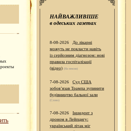
НАЙВАЖЛИВІШЕ
в одеських газетах
8-08-2026
До лікарні
можуть не покласти навіть
із серйозним діагнозом: нові
а
ных
правила госпіталізації
проекты
(відео)
(На пенсии)
7-08-2026
Суд США
зобов’язав Трампа зупинити
будівництво бальної зали
(Слово)
7-08-2026
Інцидент з
ить
дроном в Лейпцигу:
український літак міг