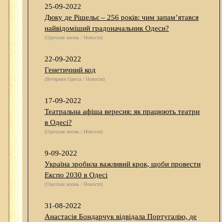
25-09-2022
Дюку де Рішельє – 256 років: чим запам’ятався
найвідоміший градоначальник Одеси?
(Одесская жизнь / Новости)
22-09-2022
Генетичний код
(Вечерняя Одесса / Новости)
17-09-2022
Театральна афіша вересня: як працюють театри
в Одесі?
(Одесская жизнь / Новости)
9-09-2022
Україна зробила важливий крок, щоби провести
Експо 2030 в Одесі
(Одесская жизнь / Новости)
31-08-2022
Анастасія Бондарчук відвідала Португалію, де