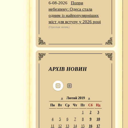
6-08-2026
Попри
небезпеку: Одеса стала
одним із найпопулярніших
міст для вступу у 2026 році
(Одесская жизнь)
АРХІВ НОВИН
«
Лютий 2019
»
Пн
Вт
Ср
Чт
Пт
Сб
Нд
1
2
3
4
5
6
7
8
9
10
11
12
13
14
15
16
17