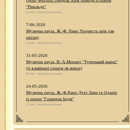
Георг Фрідріх Гендель Арія Арміди із опери
"Рінальдо"
(Слово / Авторская колонка)
7-06-2026
Музична пауза. Ж.-Ф. Рамо Урочиста арія для
органу
(Слово / Авторская колонка)
31-05-2026
Музична пауза. В.-А.Моцарт "Турецький марш"
(із клавірної сонати ля мінор)
(Слово / Авторская колонка)
24-05-2026
Музична пауза. Ж.-Ф.Рамо Дует Зіми та Одаріо
із опери "Галантна Індія"
(Слово / Авторская колонка)