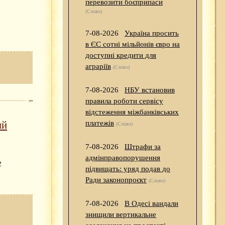
перевозити боєприпаси
(Слово)
7-08-2026
Україна просить
в ЄС сотні мільйонів євро на
доступні кредити для
аграріїв
(Слово)
7-08-2026
НБУ встановив
правила роботи сервісу
відстеження міжбанківських
ый
платежів
(Слово)
7-08-2026
Штрафи за
адмінправопорушення
2
підвищать: уряд подав до
Ради законопроєкт
(Слово)
7-08-2026
В Одесі вандали
знищили вертикальне