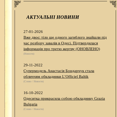
АКТУАЛЬНІ НОВИНИ
27-01-2026
Вже двоє: тіло ще одного загиблого знайшли під
час розбору завалів в Одесі. Підтвердилася
інформація про третю жертву (ОНОВЛЕНО)
(Новости)
29-11-2022
Супермодель Анастасія Бондарчук стала
обличчям обкладинки L’Officiel Baltik
(Слово / Новости)
16-10-2022
Одеситка прикрасила собою обкладинку Grazia
Bulgaria
(Слово / Новости)