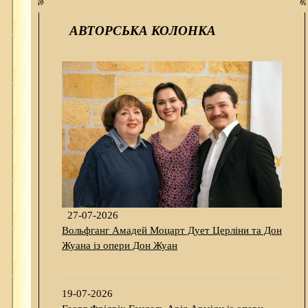
АВТОРСЬКА КОЛОНКА
27-07-2026
Вольфганг Амадей Моцарт Дует Церліни та Дон
Жуана із опери Дон Жуан
19-07-2026