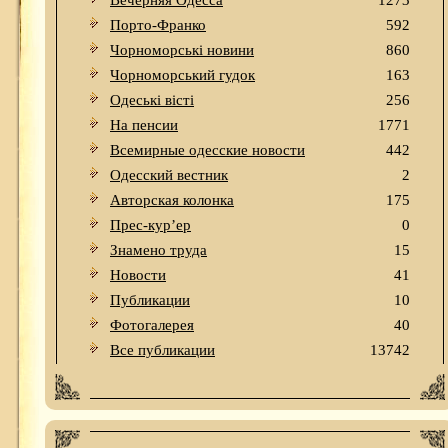
Вечерняя Одесса
1273
Порто-Франко
592
Чорноморські новини
860
Чорноморський гудок
163
Одеськi вiстi
256
На пенсии
1771
Всемирные одесские новости
442
Одесский вестник
2
Авторская колонка
175
Прес-кур’ер
0
Знамено труда
15
Новости
41
Публикации
10
Фотогалерея
40
Все публикации
13742