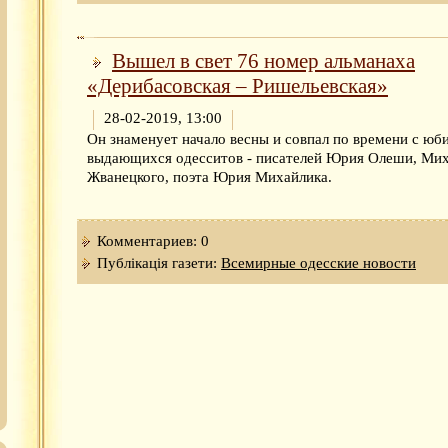
Вышел в свет 76 номер альманаха
«Дерибасовская – Ришельевская»
28-02-2019, 13:00
Он знаменует начало весны и совпал по времени с юб
выдающихся одесситов - писателей Юрия Олеши, Ми
Жванецкого, поэта Юрия Михайлика.
Комментариев: 0
Публікація газети:
Всемирные одесские новости