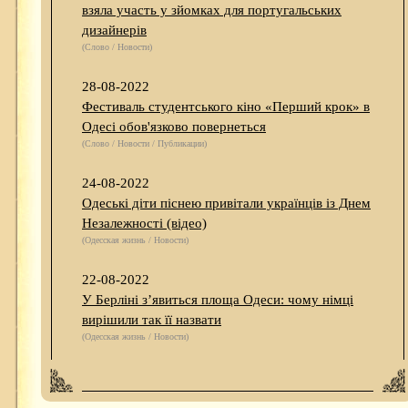
взяла участь у зйомках для португальських
дизайнерів
(Слово / Новости)
28-08-2022
Фестиваль студентського кіно «Перший крок» в
Одесі обов'язково повернеться
(Слово / Новости / Публикации)
24-08-2022
Одеські діти піснею привітали українців із Днем
Незалежності (відео)
(Одесская жизнь / Новости)
22-08-2022
У Берліні з’явиться площа Одеси: чому німці
вирішили так її назвати
(Одесская жизнь / Новости)