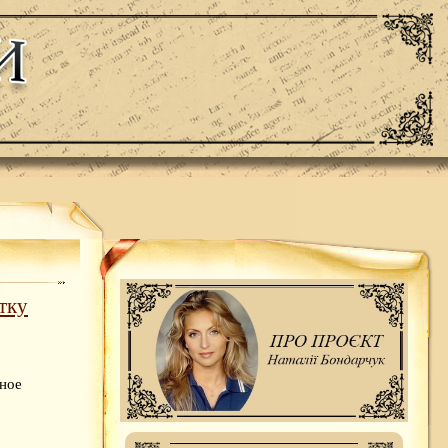
тку
ьное