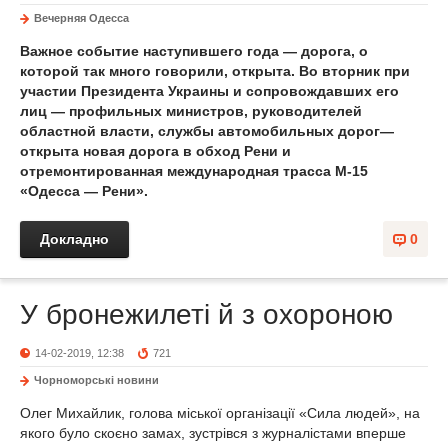
Вечерняя Одесса
Важное событие наступившего года — дорога, о
которой так много говорили, открыта. Во вторник при
участии Президента Украины и сопровождавших его
лиц — профильных министров, руководителей
областной власти, службы автомобильных дорог—
открыта новая дорога в обход Рени и
отремонтированная международная трасса М-15
«Одесса — Рени».
Докладно
0
У бронежилеті й з охороною
14-02-2019, 12:38
721
Чорноморські новини
Олег Михайлик, голова міської організації «Сила людей», на
якого було скоєно замах, зустрівся з журналістами вперше