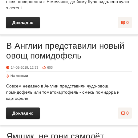
після повернення з Німеччини, де йому було видалено кулю
з легені.
Докладно
0
В Англии представили новый
овощ помидофель
14-02-2019, 12:33
603
На пенсии
Совсем недавно в Англии представили чудо-овощ
помидофель или томатокартофель - смесь помидора и
картофеля.
Докладно
0
Ямщик, не гони самолёт...