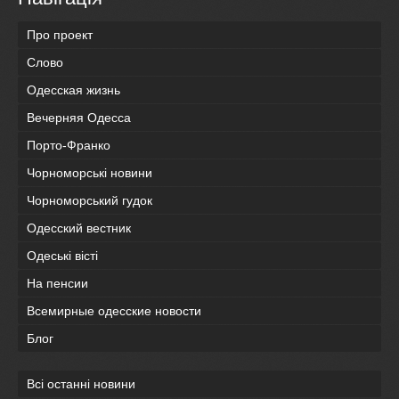
Про проект
Слово
Одесская жизнь
Вечерняя Одесса
Порто-Франко
Чорноморські новини
Чорноморський гудок
Одесский вестник
Одеськi вiстi
На пенсии
Всемирные одесские новости
Блог
Всі останні новини