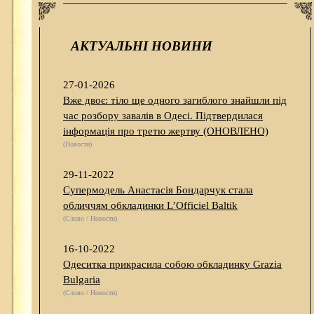
АКТУАЛЬНІ НОВИНИ
27-01-2026
Вже двоє: тіло ще одного загиблого знайшли під
час розбору завалів в Одесі. Підтвердилася
інформація про третю жертву (ОНОВЛЕНО)
(Новости)
29-11-2022
Супермодель Анастасія Бондарчук стала
обличчям обкладинки L’Officiel Baltik
(Слово / Новости)
16-10-2022
Одеситка прикрасила собою обкладинку Grazia
Bulgaria
(Слово / Новости)