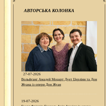
АВТОРСЬКА КОЛОНКА
27-07-2026
Вольфганг Амадей Моцарт Дует Церліни та Дон
Жуана із опери Дон Жуан
19-07-2026