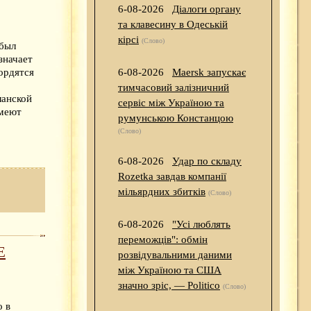
6-08-2026
Діалоги органу
та клавесину в Одеській
кірсі
(Слово)
 был
значает
6-08-2026
Maersk запускає
ордятся
тимчасовий залізничний
ланской
сервіс між Україною та
умеют
румунською Констанцою
(Слово)
6-08-2026
Удар по складу
Rozetka завдав компанії
мільярдних збитків
(Слово)
6-08-2026
"Усі люблять
переможців": обмін
Е
розвідувальними даними
між Україною та США
значно зріс, — Politico
(Слово)
о в