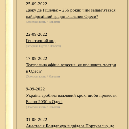
25-09-2022
Дюку де Рішельє – 256 років: чим запам’ятався
найвідоміший градоначальник Одеси?
(Одесская жизнь / Новости)
22-09-2022
Генетичний код
(Вечерняя Одесса / Новости)
17-09-2022
Театральна афіша вересня: як працюють театри
в Одесі?
(Одесская жизнь / Новости)
9-09-2022
Україна зробила важливий крок, щоби провести
Експо 2030 в Одесі
(Одесская жизнь / Новости)
31-08-2022
Анастасія Бондарчук відвідала Португалію, де