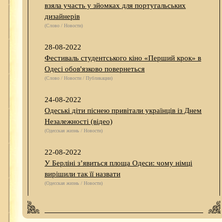
взяла участь у зйомках для португальських
дизайнерів
(Слово / Новости)
28-08-2022
Фестиваль студентського кіно «Перший крок» в
Одесі обов'язково повернеться
(Слово / Новости / Публикации)
24-08-2022
Одеські діти піснею привітали українців із Днем
Незалежності (відео)
(Одесская жизнь / Новости)
22-08-2022
У Берліні з’явиться площа Одеси: чому німці
вирішили так її назвати
(Одесская жизнь / Новости)