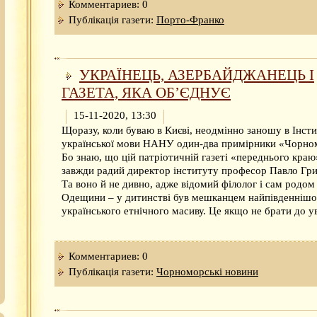
Комментариев: 0
Публікація газети:
Порто-Франко
УКРАЇНЕЦЬ, АЗЕРБАЙДЖАНЕЦЬ І
ГАЗЕТА, ЯКА ОБ’ЄДНУЄ
15-11-2020, 13:30
Щоразу, коли буваю в Києві, неодмінно заношу в Інст
української мови НАНУ один-два примірники «Чорно
Бо знаю, що цій патріотичній газеті «переднього краю
завжди радий директор інституту професор Павло Гри
Та воно й не дивно, адже відомий філолог і сам родом 
Одещини – у дитинстві був мешканцем найпівденнішо
українського етнічного масиву. Це якщо не брати до у
Комментариев: 0
Публікація газети:
Чорноморські новини