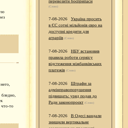
перевозити боєприпаси
(Слово)
гую
рез
7-08-2026
Україна просить
в ЄС сотні мільйонів євро на
доступні кредити для
аграріїв
(Слово)
7-08-2026
НБУ встановив
правила роботи сервісу
відстеження міжбанківських
платежів
(Слово)
7-08-2026
Штрафи за
 него,
адмінправопорушення
 бледно,
підвищать: уряд подав до
ек
Ради законопроєкт
(Слово)
 что-то
7-08-2026
В Одесі вандали
знищили вертикальне