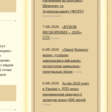
озеленення на проспекті
Шевченку та
Адміральському (ФОТО)
(Одесская жизнь)
7-08-2026
«КУБОК
НЕСКОРЕНИХ – 2026»
🇺🇦
(Слово)
итут
6-08-2026
«Хвилі Чорного
морки».
моря»: успішно
»
ценко.
завершилися військово-
з півдня
патріотичні навчально-
ї точки
тренувальні збори
(Слово)
ваги
6-08-2026
За пів 2026 року
в Україні у ДТП через
перевищення швидкості
загинули понад 600 людей
(Слово)