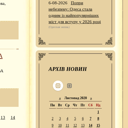
6-08-2026
Попри
ва,
небезпеку: Одеса стала
одним із найпопулярніших
міст для вступу у 2026 році
(Одесская жизнь)
А
АРХІВ НОВИН
ВА
«
Листопад 2020
»
Пн
Вт
Ср
Чт
Пт
Сб
Нд
1
13
14
2
3
4
5
6
7
8
9
10
11
12
13
14
15