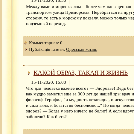
15-11-2020, 18:30
Между вами и морвокзалом – более чем насыщенная
транспортом улица Приморская. Перебраться на дру
сторону, то есть к морскому вокзалу, можно только че
подземный переход.
Комментариев: 0
Публікація газети:
Одесская жизнь
КАКОЙ ОБРАЗ, ТАКАЯ И ЖИЗНЬ
15-11-2020, 16:00
Что для человека важнее всего? — Здоровье! Ведь без
как мудро заметил еще за 300 лет до нашей эры врач и
философ Герофил, "и мудрость незавидна, и искусство
и сила вяла, и богатство бесполезно..." Но когда челов
здоров? — Когда у него ничего не болит! А если вдруг
заболело? Как быть?