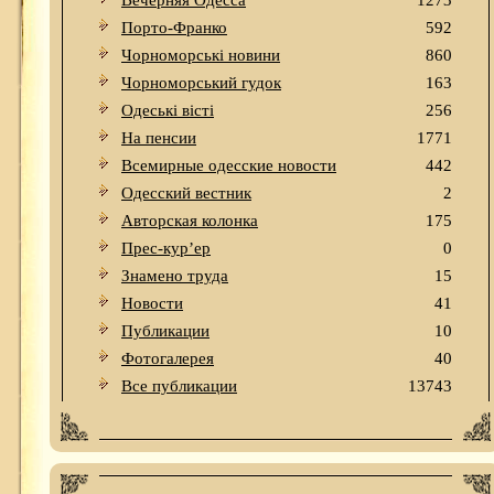
Вечерняя Одесса
1273
Порто-Франко
592
Чорноморські новини
860
Чорноморський гудок
163
Одеськi вiстi
256
На пенсии
1771
Всемирные одесские новости
442
Одесский вестник
2
Авторская колонка
175
Прес-кур’ер
0
Знамено труда
15
Новости
41
Публикации
10
Фотогалерея
40
Все публикации
13743