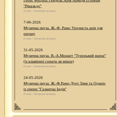
Георг Фрідріх Гендель Арія Арміди із опери
"Рінальдо"
(Слово / Авторская колонка)
7-06-2026
Музична пауза. Ж.-Ф. Рамо Урочиста арія для
органу
(Слово / Авторская колонка)
31-05-2026
Музична пауза. В.-А.Моцарт "Турецький марш"
(із клавірної сонати ля мінор)
(Слово / Авторская колонка)
24-05-2026
Музична пауза. Ж.-Ф.Рамо Дует Зіми та Одаріо
із опери "Галантна Індія"
(Слово / Авторская колонка)