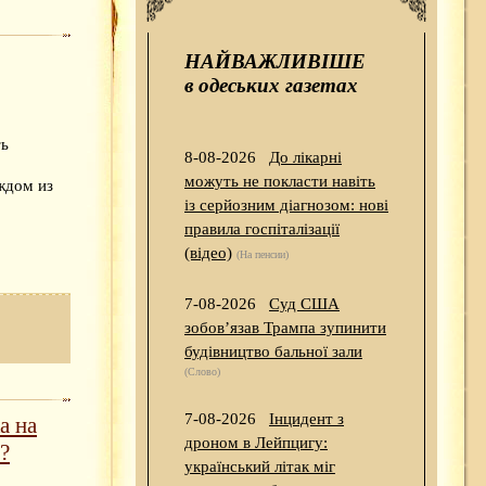
НАЙВАЖЛИВІШЕ
в одеських газетах
ть
8-08-2026
До лікарні
,
можуть не покласти навіть
ждом из
із серйозним діагнозом: нові
правила госпіталізації
(відео)
(На пенсии)
7-08-2026
Суд США
зобов’язав Трампа зупинити
будівництво бальної зали
(Слово)
7-08-2026
Інцидент з
а на
дроном в Лейпцигу:
?
український літак міг