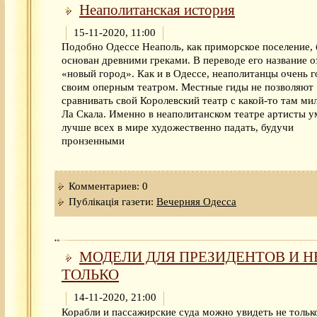
Неаполитанская история
15-11-2020, 11:00
Подобно Одессе Неаполь, как приморское поселение,
основан древними греками. В переводе его название о
«новый город». Как и в Одессе, неаполитанцы очень г
своим оперным театром. Местные гиды не позволяют
сравнивать свой Королевский театр с какой-то там ми
Ла Скала. Именно в неаполитанском театре артисты 
лучше всех в мире художественно падать, будучи
пронзенными
Комментариев: 0
Публікація газети:
Вечерняя Одесса
МОДЕЛИ ДЛЯ ПРЕЗИДЕНТОВ И Н
ТОЛЬКО
14-11-2020, 21:00
Корабли и пассажирские суда можно увидеть не тольк