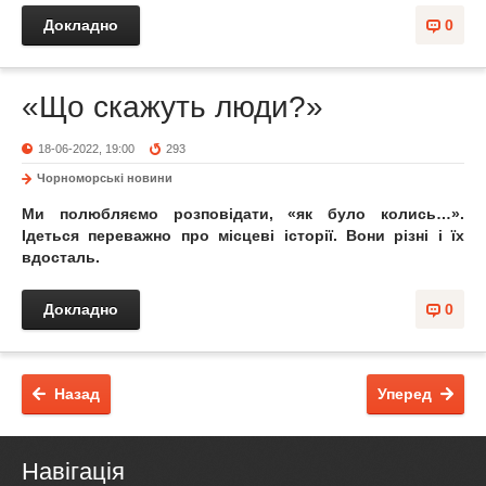
Докладно
0
«Що скажуть люди?»
18-06-2022, 19:00
293
Чорноморські новини
Ми полюбляємо розповідати, «як було колись…».
Ідеться переважно про місцеві історії. Вони різні і їх
вдосталь.
Докладно
0
Назад
Уперед
Навігація