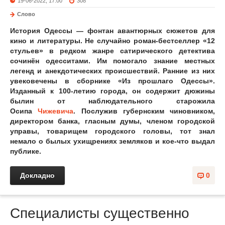
19-06-2022, 17:00
308
Слово
История Одессы — фонтан авантюрных сюжетов для
кино и литературы. Не случайно роман-бестселлер «12
стульев» в редком жанре сатирического детектива
сочинён одесситами. Им помогало знание местных
легенд и анекдотических происшествий. Ранние из них
увековечены в сборнике «Из прошлаго Одессы».
Изданный к 100-летию города, он содержит дюжины
былин от наблюдательного старожила
Осипа
Чижевича
. Послужив губернским чиновником,
директором банка, гласным думы, членом городской
управы, товарищем городского головы, тот знал
немало о былых ухищрениях земляков и кое-что выдал
публике.
Докладно
0
Специалисты существенно