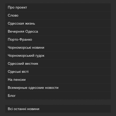
Про проект
Слово
Одесская жизнь
Вечерняя Одесса
Порто-Франко
Чорноморські новини
Чорноморський гудок
Одесский вестник
Одеськi вiстi
На пенсии
Всемирные одесские новости
Блог
Всі останні новини