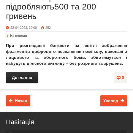
підробляють500 та 200
гривень
22-04-2023, 19:00
252
На пенсии
При розгляданні банкноти на світлі зображення
фрагментів цифрового позначення номіналу, виконані з
лицьового та оборотного боків, збігатимуться і
набудуть цілісного вигляду – без розривів та зрушень.
Докладно
0
Назад
Уперед
Навігація