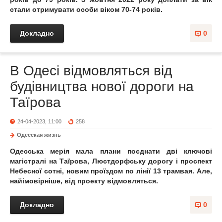
стали отримувати особи віком 70-74 років.
Докладно
0
В Одесі відмовляться від
будівництва нової дороги на
Таїрова
24-04-2023, 11:00
258
Одесская жизнь
Одесська мерія мала плани поєднати дві ключові
магістралі на Таїрова, Люстдорфську дорогу і проспект
Небесної сотні, новим проїздом по лінії 13 трамвая. Але,
найімовірніше, від проекту відмовляться.
Докладно
0