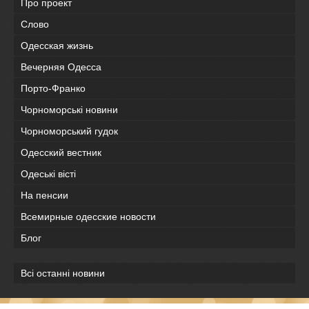
Про проект
Слово
Одесская жизнь
Вечерняя Одесса
Порто-Франко
Чорноморські новини
Чорноморський гудок
Одесский вестник
Одеськi вiстi
На пенсии
Всемирные одесские новости
Блог
Всі останні новини