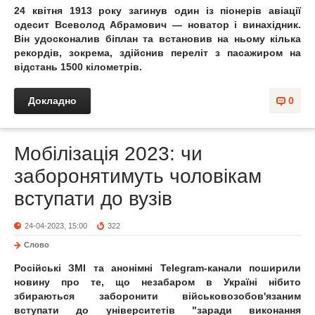
24 квітня 1913 року загинув один із піонерів авіації
одесит Всеволод Абрамович — новатор і винахідник.
Він удосконалив біплан та встановив на ньому кілька
рекордів, зокрема, здійснив переліт з пасажиром на
відстань 1500 кілометрів.
Докладно
0
Мобілізація 2023: чи
заборонятимуть чоловікам
вступати до вузів
24-04-2023, 15:00
322
Слово
Російські ЗМІ та анонімні Telegram-канали поширили
новину про те, що незабаром в Україні нібито
збираються заборонити військовозобов'язаним
вступати до університетів "заради виконання