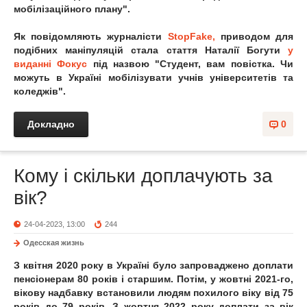
мобілізаційного плану".
Як повідомляють журналісти
StopFake,
приводом для
подібних маніпуляцій стала стаття Наталії Богути
у
виданні Фокус
під назвою "Студент, вам повістка. Чи
можуть в Україні мобілізувати учнів університетів та
коледжів".
Докладно
0
Кому і скільки доплачують за
вік?
24-04-2023, 13:00
244
Одесская жизнь
З квітня 2020 року в Україні було запроваджено доплати
пенсіонерам 80 років і старшим. Потім, у жовтні 2021-го,
вікову надбавку встановили людям похилого віку від 75
років до 79 років. З жовтня 2022 року доплати за вік