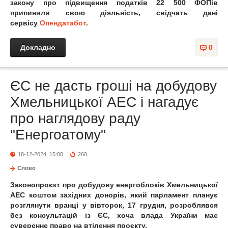
закону про підвищення податків 22 500 ФОПів
припинили свою діяльність, свідчать дані
сервісу
Опендатабот
.
Докладно
0
ЄС не дасть гроші на добудову
Хмельницької АЕС і нагадує
про наглядову раду
"Енергоатому"
18-12-2024, 15:00
260
Слово
Законопроєкт про добудову енергоблоків Хмельницької
АЕС коштом західних донорів, який парламент планує
розглянути вранці у вівторок, 17 грудня, розроблявся
без консультацій із ЄС, хоча влада України має
суверенне право на втілення проєкту.