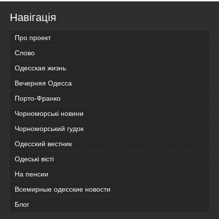
Навігація
Про проект
Слово
Одесская жизнь
Вечерняя Одесса
Порто-Франко
Чорноморські новини
Чорноморський гудок
Одесский вестник
Одеськi вiстi
На пенсии
Всемирные одесские новости
Блог