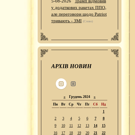
5-08-2026
Трамп відмовив
у додаткових ракетах ППО,
але переговори щодо Patriot
тривають - ЗМІ
(Слово)
АРХІВ НОВИН
«
Грудень 2024
»
Пн
Вт
Ср
Чт
Пт
Сб
Нд
1
2
3
4
5
6
7
8
9
10
11
12
13
14
15
16
17
18
19
20
21
22