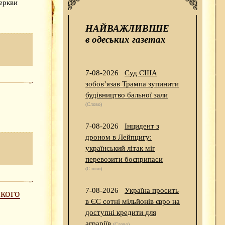
еркви
НАЙВАЖЛИВІШЕ
в одеських газетах
7-08-2026
Суд США
зобов’язав Трампа зупинити
будівництво бальної зали
(Слово)
7-08-2026
Інцидент з
дроном в Лейпцигу:
український літак міг
перевозити боєприпаси
(Слово)
7-08-2026
Україна просить
ького
в ЄС сотні мільйонів євро на
доступні кредити для
аграріїв
(Слово)