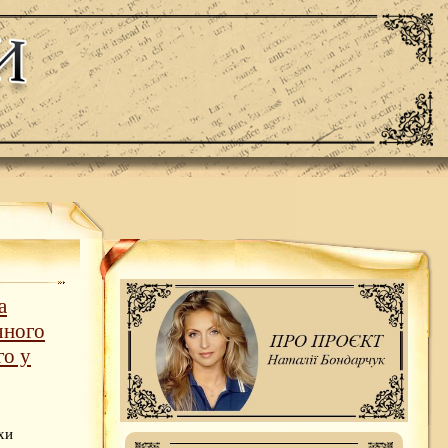
а
чного
го у
хи