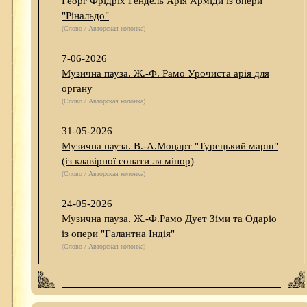
Георг Фрідріх Гендель Арія Арміди із опери
"Рінальдо"
(Слово / Авторская колонка)
7-06-2026
Музична пауза. Ж.-Ф. Рамо Урочиста арія для
органу
(Слово / Авторская колонка)
31-05-2026
Музична пауза. В.-А.Моцарт "Турецький марш"
(із клавірної сонати ля мінор)
(Слово / Авторская колонка)
24-05-2026
Музична пауза. Ж.-Ф.Рамо Дует Зіми та Одаріо
із опери "Галантна Індія"
(Слово / Авторская колонка)