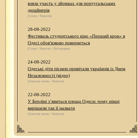
взяла участь у зйомках для португальських
дизайнерів
(Слово / Новости)
28-08-2022
Фестиваль студентського кіно «Перший крок» в
Одесі обов'язково повернеться
(Слово / Новости / Публикации)
24-08-2022
Одеські діти піснею привітали українців із Днем
Незалежності (відео)
(Одесская жизнь / Новости)
22-08-2022
У Берліні з’явиться площа Одеси: чому німці
вирішили так її назвати
(Одесская жизнь / Новости)