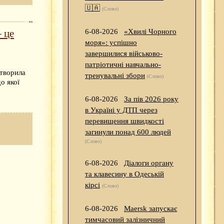
🇺🇦
(Слово)
6-08-2026
«Хвилі Чорного
 це
моря»: успішно
завершилися військово-
патріотичні навчально-
створила
тренувальні збори
(Слово)
о якої
6-08-2026
За пів 2026 року
в Україні у ДТП через
перевищення швидкості
загинули понад 600 людей
(Слово)
6-08-2026
Діалоги органу
та клавесину в Одеській
кірсі
(Слово)
6-08-2026
Maersk запускає
тимчасовий залізничний