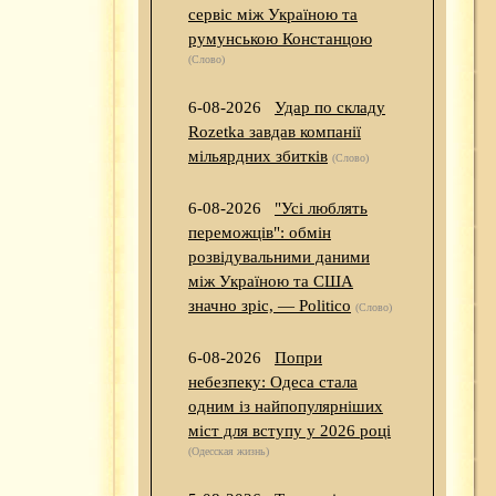
сервіс між Україною та
румунською Констанцою
(Слово)
6-08-2026
Удар по складу
Rozetka завдав компанії
мільярдних збитків
(Слово)
6-08-2026
"Усі люблять
переможців": обмін
розвідувальними даними
між Україною та США
значно зріс, — Politico
(Слово)
6-08-2026
Попри
небезпеку: Одеса стала
одним із найпопулярніших
міст для вступу у 2026 році
(Одесская жизнь)