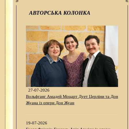
АВТОРСЬКА КОЛОНКА
27-07-2026
Вольфганг Амадей Моцарт Дует Церліни та Дон
Жуана із опери Дон Жуан
19-07-2026