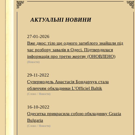
АКТУАЛЬНІ НОВИНИ
27-01-2026
Вже двоє: тіло ще одного загиблого знайшли під
час розбору завалів в Одесі. Підтвердилася
інформація про третю жертву (ОНОВЛЕНО)
(Новости)
29-11-2022
Супермодель Анастасія Бондарчук стала
обличчям обкладинки L’Officiel Baltik
(Слово / Новости)
16-10-2022
Одеситка прикрасила собою обкладинку Grazia
Bulgaria
(Слово / Новости)