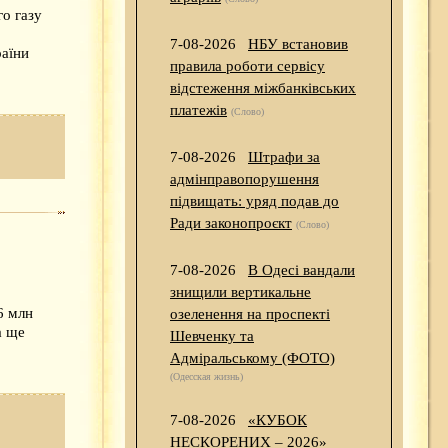
о газу
7-08-2026
НБУ встановив
раїни
правила роботи сервісу
відстеження міжбанківських
платежів
(Слово)
7-08-2026
Штрафи за
адмінправопорушення
підвищать: уряд подав до
Ради законопроєкт
(Слово)
7-08-2026
В Одесі вандали
знищили вертикальне
6 млн
озеленення на проспекті
а ще
Шевченку та
Адміральському (ФОТО)
(Одесская жизнь)
7-08-2026
«КУБОК
НЕСКОРЕНИХ – 2026»