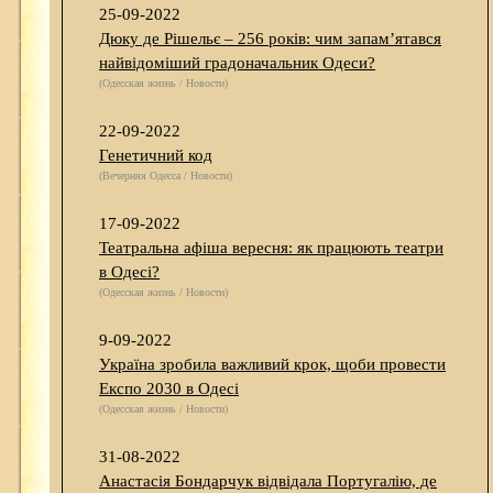
25-09-2022
Дюку де Рішельє – 256 років: чим запам’ятався
найвідоміший градоначальник Одеси?
(Одесская жизнь / Новости)
22-09-2022
Генетичний код
(Вечерняя Одесса / Новости)
17-09-2022
Театральна афіша вересня: як працюють театри
в Одесі?
(Одесская жизнь / Новости)
9-09-2022
Україна зробила важливий крок, щоби провести
Експо 2030 в Одесі
(Одесская жизнь / Новости)
31-08-2022
Анастасія Бондарчук відвідала Португалію, де