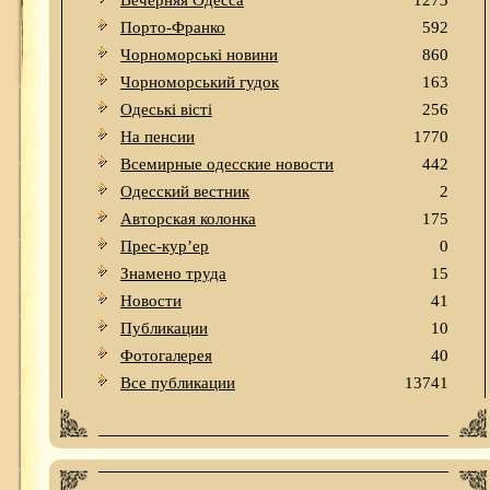
Вечерняя Одесса
1273
Порто-Франко
592
Чорноморські новини
860
Чорноморський гудок
163
Одеськi вiстi
256
На пенсии
1770
Всемирные одесские новости
442
Одесский вестник
2
Авторская колонка
175
Прес-кур’ер
0
Знамено труда
15
Новости
41
Публикации
10
Фотогалерея
40
Все публикации
13741